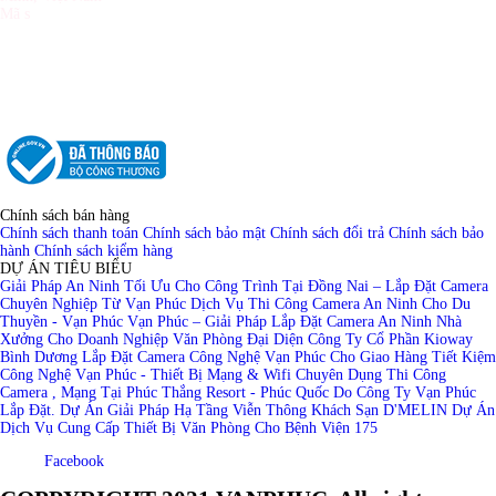
Mã s
ố thuế: 0309987180
Tổng đài: (028)39 899343 - (028)39 899344
Hotline Sale: 0938 390 499
Hotline Kĩ thuật: 0938 733 499
Website: www.inktech.vn - www.mucinvanphuc.com
info.vanphucpro@gmail.com
Email:
Chính sách bán hàng
Chính sách thanh toán
Chính sách bảo mật
Chính sách đổi trả
Chính sách bảo
hành
Chính sách kiểm hàng
DỰ ÁN TIÊU BIỂU
Giải Pháp An Ninh Tối Ưu Cho Công Trình Tại Đồng Nai – Lắp Đặt Camera
Chuyên Nghiệp Từ Vạn Phúc
Dịch Vụ Thi Công Camera An Ninh Cho Du
Thuyền - Vạn Phúc
Vạn Phúc – Giải Pháp Lắp Đặt Camera An Ninh Nhà
Xưởng Cho Doanh Nghiệp
Văn Phòng Đại Diện Công Ty Cổ Phần Kioway
Bình Dương
Lắp Đặt Camera Công Nghệ Vạn Phúc Cho Giao Hàng Tiết Kiệm
Công Nghệ Vạn Phúc - Thiết Bị Mạng & Wifi Chuyên Dụng
Thi Công
Camera , Mạng Tại Phúc Thắng Resort - Phúc Quốc Do Công Ty Vạn Phúc
Lắp Đặt.
Dự Án Giải Pháp Hạ Tầng Viễn Thông Khách Sạn D'MELIN
Dự Án
Dịch Vụ Cung Cấp Thiết Bị Văn Phòng Cho Bệnh Viện 175
Facebook