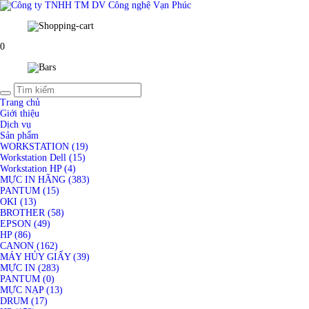
0
Trang chủ
Giới thiệu
Dịch vụ
Sản phẩm
WORKSTATION (19)
Workstation Dell (15)
Workstation HP (4)
MỰC IN HÃNG (383)
PANTUM (15)
OKI (13)
BROTHER (58)
EPSON (49)
HP (86)
CANON (162)
MÁY HỦY GIẤY (39)
MỰC IN (283)
PANTUM (0)
MỰC NẠP (13)
DRUM (17)