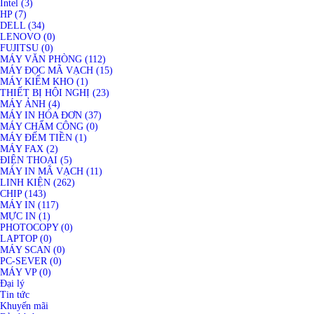
Intel (3)
HP (7)
DELL (34)
LENOVO (0)
FUJITSU (0)
MÁY VĂN PHÒNG (112)
MÁY ĐỌC MÃ VẠCH (15)
MÁY KIỂM KHO (1)
THIẾT BỊ HỘI NGHỊ (23)
MÁY ẢNH (4)
MÁY IN HÓA ĐƠN (37)
MÁY CHẤM CÔNG (0)
MÁY ĐẾM TIỀN (1)
MÁY FAX (2)
ĐIỆN THOẠI (5)
MÁY IN MÃ VẠCH (11)
LINH KIỆN (262)
CHIP (143)
MÁY IN (117)
MỰC IN (1)
PHOTOCOPY (0)
LAPTOP (0)
MÁY SCAN (0)
PC-SEVER (0)
MÁY VP (0)
Đại lý
Tin tức
Khuyến mãi