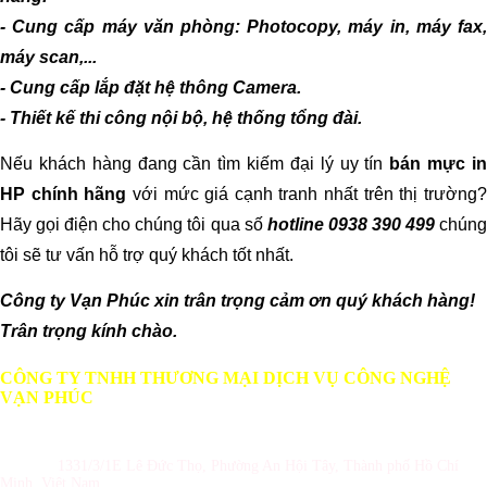
- Cung cấp máy văn phòng: Photocopy, máy in, máy fax,
máy scan,...
- Cung cấp lắp đặt hệ thông Camera.
- Thiết kế thi công nội bộ, hệ thống tổng đài.
Nếu khách hàng đang cần tìm kiếm đại lý uy tín
bán mực i
HP chính hãng
với mức giá cạnh tranh nhất trên thị trường
Hãy gọi điện cho chúng tôi qua số
hotline 0938 390 499
chún
tôi sẽ tư vấn hỗ trợ quý khách tốt nhất.
Công ty Vạn Phúc xin trân trọng cảm ơn quý khách hàng!
Trân trọng kính chào.
CÔNG TY TNHH THƯƠNG MẠI DỊCH VỤ CÔNG NGHỆ
VẠN PHÚC
GPKD số 0309987180 do Sở KH và ĐT TP Hồ Chí Minh cấp ngày
10/05/2010
Địa chỉ :
1331/3/1E Lê Đức Thọ, Phường An Hội Tây, Thành phố Hồ Chí
Minh,
Việt Nam