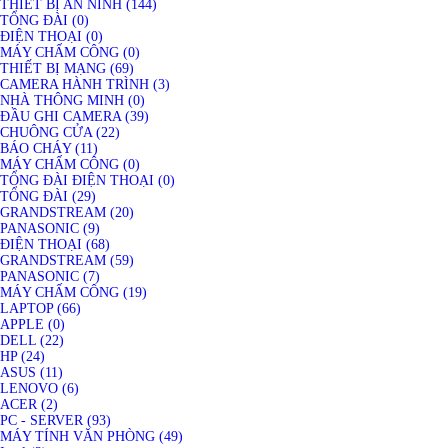
THIẾT BỊ AN NINH (144)
TỔNG ĐÀI (0)
ĐIỆN THOẠI (0)
MÁY CHẤM CÔNG (0)
THIẾT BỊ MẠNG (69)
CAMERA HÀNH TRÌNH (3)
NHÀ THÔNG MINH (0)
ĐẦU GHI CAMERA (39)
CHUÔNG CỬA (22)
BÁO CHÁY (11)
MÁY CHẤM CÔNG (0)
TỔNG ĐÀI ĐIỆN THOẠI (0)
TỔNG ĐÀI (29)
GRANDSTREAM (20)
PANASONIC (9)
ĐIỆN THOẠI (68)
GRANDSTREAM (59)
PANASONIC (7)
MÁY CHẤM CÔNG (19)
LAPTOP (66)
APPLE (0)
DELL (22)
HP (24)
ASUS (11)
LENOVO (6)
ACER (2)
PC - SERVER (93)
MÁY TÍNH VĂN PHÒNG (49)