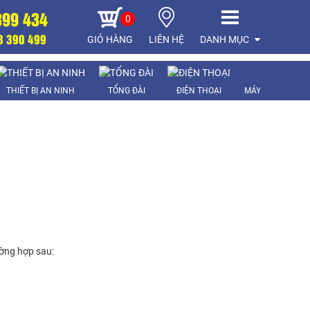
899 434
0
8 390 499
GIỎ HÀNG
LIÊN HỆ
DANH MỤC
THIẾT BỊ AN NINH
TỔNG ĐÀI
ĐIỆN THOẠI
MÁY CHẤM CÔN
ường hợp sau: