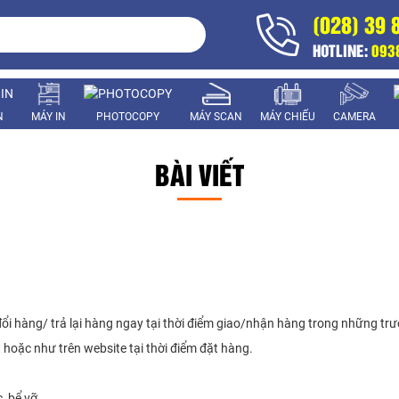
(028) 39 
HOTLINE:
093
N
MÁY IN
PHOTOCOPY
MÁY SCAN
MÁY CHIẾU
CAMERA
BÀI VIẾT
ổi hàng/ trả lại hàng ngay tại thời điểm giao/nhận hàng trong những tr
oặc như trên website tại thời điểm đặt hàng.
c, bể vỡ…