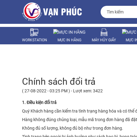
WORKSTATION
MỰC IN HÃNG
MÁY HỦY GIẤY
MỰC I
LINH KIỆN
Chính sách đổi trả
( 27-08-2022 - 03:25 PM ) - Lượt xem: 3422
1. Điều kiện đổi trả
Quý Khách hàng cần kiểm tra tình trạng hàng hóa và có thể đ
Hàng không đúng chủng loại, mẫu mã trong đơn hàng đã đặt h
Không đủ số lượng, không đủ bộ như trong đơn hàng.
Tình trạng bên ngoài bị ảnh hưởng như rách bao bì, bong tró