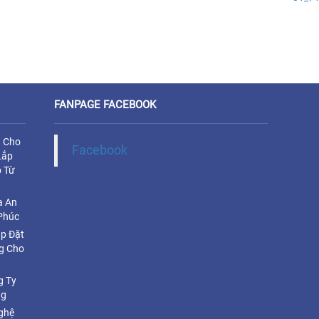
FANPAGE FACEBOOK
u Cho
Facebook
Lắp
 Từ
a An
Phúc
ắp Đặt
g Cho
g Ty
ng
ghệ