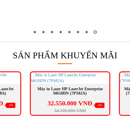
SẢN PHẨM KHUYẾN MÃI
BÁN
CHẠY
MUA NGAY
MUA NGAY
 Laser HP LaserJet Enterprise
Máy in HP LaserJet Enterpris
M610DN (7PS82A)
(7PS84A) Print, Network, Du
32.550.000 VNĐ
22.500.000 VN
-5%
34.100.000 VNĐ
25.000.000 VNĐ