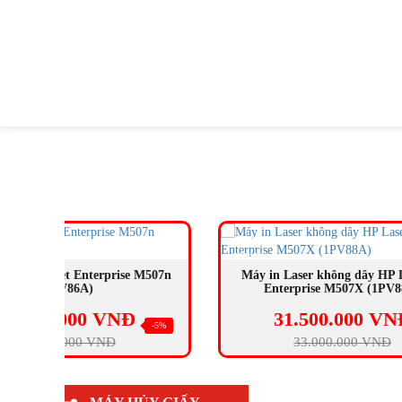
BÁN
BÁN
CHẠY
CHẠY
MUA NGAY
507n
Máy in Laser không dây HP LaserJet
Máy in
Enterprise M507X (1PV88A)
31.500.000 VNĐ
-5%
-5%
33.000.000 VNĐ