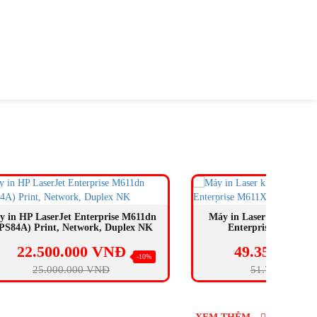
BÁN
BÁ
CHẠY
CHẠ
MUA NGAY
e M611dn
Máy in Laser không dây HP LaserJet
Má
plex NK
Enterprise M611X (7PS85A)
Đ
49.350.000 VNĐ
-10%
-5%
51.700.000 VNĐ