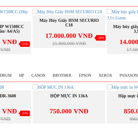
NEW
NEW
GAY
SM SECURIO
MUA NGAY
M
Máy hủy giấy HSM Securio C18
Máy Hủy Giấ
3,9x30mm
4
00 VNĐ
-20%
14.000.000 VNĐ
39.50
0 VNĐ
-20%
17.500.000 VNĐ
46.5
DRUM
HP
CANON
BROTHER
EPSON
XEROX
PANASON
NEW
NEW
GAY
MUA NGAY
M
N 136A
Hộp mực in W2301A Cyan
Hộp mực i
0 VNĐ
850.000 VNĐ
850.
-15%
990.000 VNĐ
990