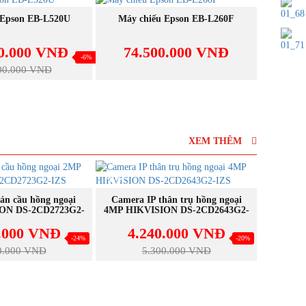
NEW
NEW
UA NGAY
MUA NGAY
 Epson EB-L520U
Máy chiếu Epson EB-L260F
Máy 
00.000 VNĐ
74.500.000 VNĐ
61
-6%
00.000 VNĐ
XEM THÊM
NEW
NEW
UA NGAY
MUA NGAY
án cầu hồng ngoại
Camera IP thân trụ hồng ngoại
Camera 
ON DS-2CD2723G2-
4MP HIKVISION DS-2CD2643G2-
2MP HIK
IZS
IZS
0.000 VNĐ
4.240.000 VNĐ
3
-24%
-20%
0.000 VNĐ
5.300.000 VNĐ