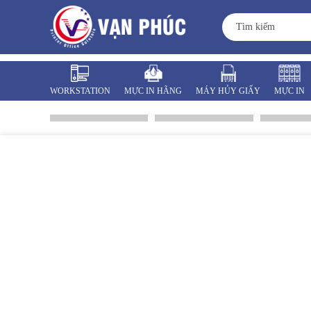
WORKSTATION
MỰC IN HÃNG
MÁY HỦY GIẤY
MỰC IN
MÁY VĂN PHÒNG
LINH KIỆN