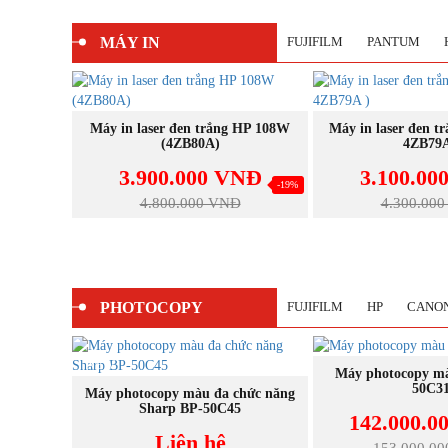
MÁY IN
FUJIFILM
PANTUM
MUA NGAY
MUA N
đa chức
Máy in laser đen trắng HP 108W
Máy in laser đen t
a 4ZB85A
(4ZB80A)
4ZB79A
NĐ
3.900.000 VNĐ
3.100.00
-27%
-19%
4.800.000 VNĐ
4.300.00
PHOTOCOPY
FUJIFILM
HP
CANO
NEW
NEW
MUA N
arp BP-
Máy photocopy m
50C3
MUA NGAY
Máy photocopy màu đa chức năng
Sharp BP-50C45
142.000.0
Liên hệ
153.000.0