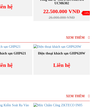
UCM6302
iên hệ
39
22.500.000 VNĐ
-14%
26.000.000 VNĐ
XEM THÊM
NEW
NEW
UA NGAY
MUA NGAY
khách sạn GHP621
Điện thoại khách sạn GHP620W
Điện t
iên hệ
Liên hệ
XEM THÊM