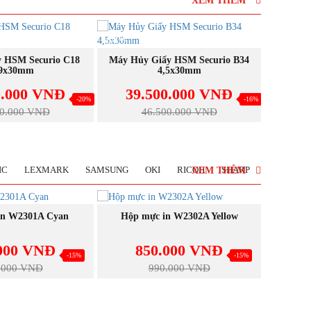
XEM THÊM
NEW
NEW
Máy H
UA NGAY
MUA NGAY
y HSM Securio B34
Máy Hủy Giấy HSM Securio B34
,5x30mm
1,9x15mm
23
0.000 VNĐ
40.000.000 VNĐ
-16%
-15%
00.000 VNĐ
47.000.000 VNĐ
IC
LEXMARK
SAMSUNG
OKI
RICOH
SHARP
XEM THÊM
NEW
NEW
UA NGAY
MUA NGAY
n W2302A Yellow
Hộp mực in W2303A Magenta
Hộp 
000 VNĐ
850.000 VNĐ
8
-15%
-15%
.000 VNĐ
990.000 VNĐ