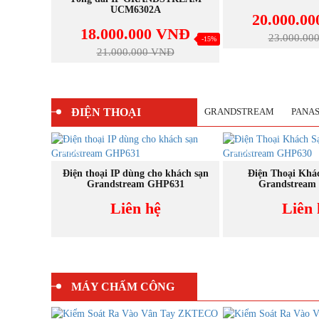
UCM6302A
20.000.0
VNĐ
18.000.000 VNĐ
23.000.00
-12%
-15%
Đ
21.000.000 VNĐ
ĐIỆN THOẠI
GRANDSTREAM
PANA
NEW
NEW
MUA NGAY
MUA N
 dùng cho
Điện thoại IP dùng cho khách sạn
Điện Thoại Khá
 GHP630W
Grandstream GHP631
Grandstream
Liên hệ
Liên 
MÁY CHẤM CÔNG