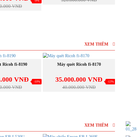
-9%
00.000 VNĐ
XEM THÊM
UA NGAY
MUA NGAY
 Ricoh fi-8190
Máy quét Ricoh fi-8170
Máy
0.000 VNĐ
35.000.000 VNĐ
27
-10%
-13%
00.000 VNĐ
40.000.000 VNĐ
XEM THÊM