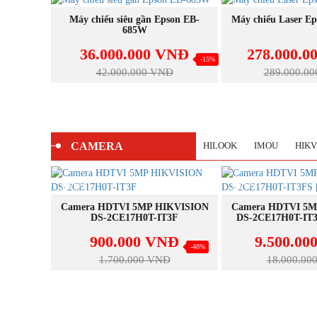
NEW
NEW
MUA NGAY
MUA N
son EB-
Máy chiếu siêu gần Epson EB-
Máy chiếu Laser E
685W
VNĐ
36.000.000 VNĐ
278.000.0
-9%
-15%
Đ
42.000.000 VNĐ
289.000.0
CAMERA
HILOOK
IMOU
HIKV
NEW
NEW
MUA NGAY
MUA N
KVISION
Camera HDTVI 5MP HIKVISION
Camera HDTVI 5M
5F
DS-2CE17H0T-IT3F
DS-2CE17H0T-IT3
NĐ
900.000 VNĐ
9.500.00
-45%
-48%
1.700.000 VNĐ
18.000.00