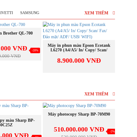
IVETTI
SAMSUNG
XEM THÊM
NEW
UA NGAY
n Brother QL-700
Máy in 
4ZB80
MUA NGAY
Máy in phun màu Epson Ecotank
0.000 VNĐ
L6270 (A4/A5/ In/ Copy/ Scan/
-28%
3
Fax/ Đảo mặt/ ADF/ USB/ WIFI)
0.000 VNĐ
8.900.000 VNĐ
XEM THÊM
NEW
NEW
MUA NGAY
Máy photocopy Sharp BP-70M90
Máy ph
UA NGAY
py màu Sharp BP-
30C25Z
510.000.000 VNĐ
28
-2%
0.000 VNĐ
520.000.000 VNĐ