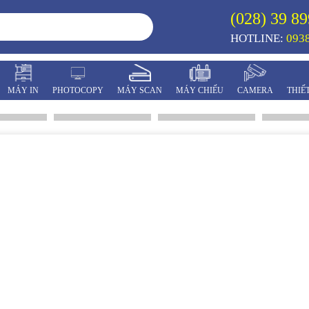
(028) 39 89
HOTLINE:
0938
MÁY IN
PHOTOCOPY
MÁY SCAN
MÁY CHIẾU
CAMERA
THIẾ