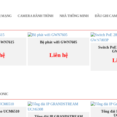
BỊ MẠNG
CAMERA HÀNH TRÌNH
NHÀ THÔNG MINH
ĐẦU GHI CA
NEW
GAY
MUA NGAY
 GWN7615
Bộ phát wifi GWN7605
M
Switch PoE
GW
hệ
Liên hệ
L
SONIC
NEW
NEW
GAY
M
ho UCM6510
Tổng đài
U
MUA NGAY
Tổng đài IP GRANDSTREAM