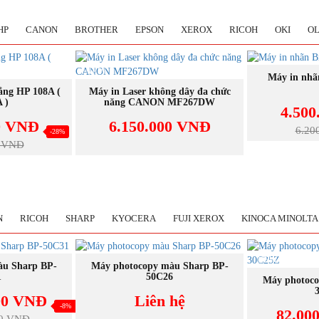
HP
CANON
BROTHER
EPSON
XEROX
RICOH
OKI
OL
NEW
NEW
M
Máy in nhã
GAY
MUA NGAY
rắng HP 108A (
Máy in Laser không dây đa chức
 )
năng CANON MF267DW
4.50
0 VNĐ
6.150.000 VNĐ
6.20
-28%
0 VNĐ
N
RICOH
SHARP
KYOCERA
FUJI XEROX
KINOCA MINOLTA
NEW
NEW
GAY
MUA NGAY
àu Sharp BP-
Máy photocopy màu Sharp BP-
1
50C26
M
Máy photoco
00 VNĐ
Liên hệ
-8%
82.00
00 VNĐ