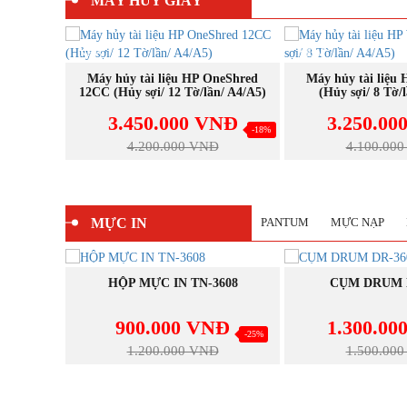
MÁY HỦY GIẤY
NEW
NEW
MUA N
Máy Hủy Giấy H
C18
MUA NGAY
neShred
Máy hủy tài liệu HP W1508CC
n/ A4/A5)
(Hủy sợi/ 8 Tờ/lần/ A4/A5)
17.000.0
NĐ
3.250.000 VNĐ
21.000.00
-18%
-21%
4.100.000 VNĐ
MỰC IN
PANTUM
MỰC NẠP
NEW
MUA NGAY
MUA N
608
CỤM DRUM DR-3608
HỘP MỰC I
NĐ
1.300.000 VNĐ
750.00
-25%
-14%
1.500.000 VNĐ