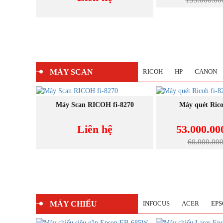
MÁY SCAN
RICOH
HP
CANON
MUA NGAY
MUA N
8290
Máy Scan RICOH fi-8270
Máy quét Rico
VNĐ
Liên hệ
53.000.0
-9%
Đ
60.000.00
MÁY CHIẾU
INFOCUS
ACER
EPS