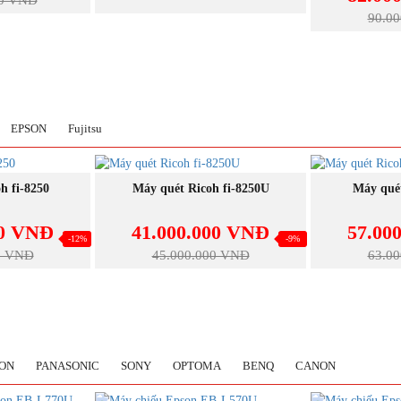
90.0
EPSON
Fujitsu
GAY
MUA NGAY
M
h fi-8250
Máy quét Ricoh fi-8250U
Máy quét
00 VNĐ
41.000.000 VNĐ
57.00
-12%
-9%
0 VNĐ
45.000.000 VNĐ
63.0
ON
PANASONIC
SONY
OPTOMA
BENQ
CANON