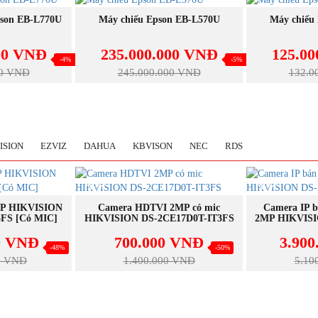
NEW
NEW
GAY
MUA NGAY
M
pson EB-L770U
Máy chiếu Epson EB-L570U
Máy chiếu
00 VNĐ
235.000.000 VNĐ
125.0
-4%
-5%
00 VNĐ
245.000.000 VNĐ
132.0
ISION
EZVIZ
DAHUA
KBVISON
NEC
RDS
NEW
NEW
GAY
MUA NGAY
M
P HIKVISION
Camera HDTVI 2MP có mic
Camera IP b
FS [Có MIC]
HIKVISION DS-2CE17D0T-IT3FS
2MP HIKVISI
0 VNĐ
700.000 VNĐ
3.90
-48%
-50%
0 VNĐ
1.400.000 VNĐ
5.10