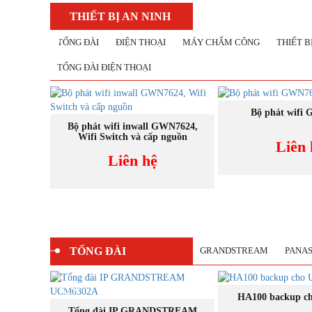
THIẾT BỊ AN NINH
TỔNG ĐÀI
ĐIỆN THOẠI
MÁY CHẤM CÔNG
THIẾT 
TỔNG ĐÀI ĐIỆN THOẠI
MUA N
Bộ phát wifi
MUA NGAY
00+ User,
Bộ phát wifi inwall GWN7624,
à
Wifi Switch và cấp nguồn
Liên 
Liên hệ
TỔNG ĐÀI
GRANDSTREAM
PANA
BÁN
NEW
MUA N
CHẠY
HA100 backup c
MUA NGAY
STREAM
Tổng đài IP GRANDSTREAM