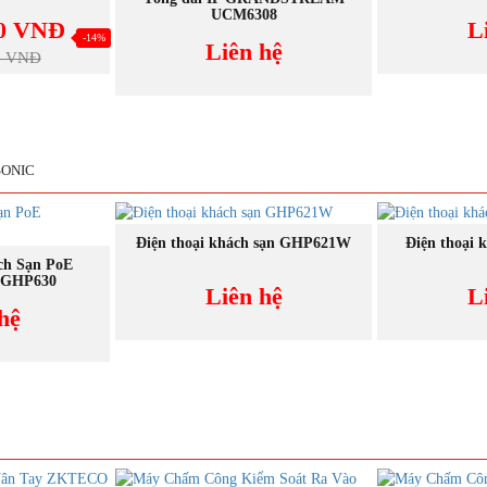
UCM6308
00 VNĐ
L
-14%
Liên hệ
0 VNĐ
SONIC
NEW
NEW
MUA NGAY
M
Điện thoại khách sạn GHP621W
Điện thoại 
GAY
ch Sạn PoE
 GHP630
Liên hệ
L
hệ