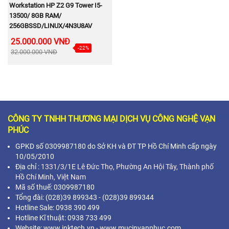
MUA NGAY
Workstation HP Z2 G9 Tower I5-
13500/ 8GB RAM/
256GBSSD/LINUX/4N3U8AV
25.000.000 VNĐ
-22%
32.000.000 VNĐ
CÔNG TY TNHH THƯƠNG MẠI DỊCH VỤ CÔNG NGHỆ VẠN
PHÚC
GPKD số 0309987180 do Sở KH và ĐT TP Hồ Chí Minh cấp ngày
10/05/2010
Địa chỉ :
1331/3/1E Lê Đức Thọ, Phường An Hội Tây, Thành phố
Hồ Chí Minh,
Việt Nam
Mã s
ố thuế: 0309987180
Tổng đài: (028)39 899343 - (028)39 899344
Hotline Sale: 0938 390 499
Hotline Kĩ thuật: 0938 733 499
Website: www.inktech.vn - www.mucinvanphuc.com