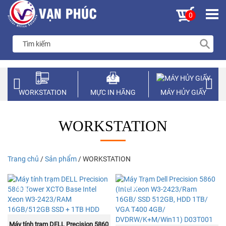
0
WORKSTATION
MỰC IN HÃNG
MÁY HỦY GIẤY
WORKSTATION
Trang chủ
/
Sản phẩm
/ WORKSTATION
NEW
NEW
MUA NGAY
Máy tính trạm DELL Precision 5860