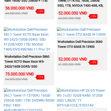
Ram 16GB/ SSD 256GB + 1TB/
Tower, i7-14700, 16GB, 256GB
Ubuntu 22.04/ 3Y)
SSD, 1TB, NVIDIA T400 4GB, KB,
56.000.000 VNĐ
M, 300W, Linux, 3Y WTY 71047052
-13%
52.000.000 VNĐ
64.000.000 VNĐ
-19%
64.000.000 VNĐ
NEW
NEW
MUA NGAY
Workstation Dell Precision 3660
Tower CTO BASE i9-13900
MUA NGAY
Workstation Dell Precision 5860
52.000.000 VNĐ
Tower XCTO Base Xeon W3-
-15%
61.000.000 VNĐ
2423/16GB DDR5/ SSD
512GB/HDD 1TB/ NVIDIA
75.000.000 VNĐ
T400/DVD RW/Win 11 Pro/ 3Y
-11%
84.000.000 VNĐ
NEW
NEW