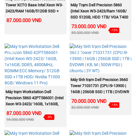
MUA NGAY
Tower XCTO Base Intel Xeon W3-
Máy Trạm Dell Precision 5860
2423/RAM 16GB/512GB SSD +
(Intel Xeon W3-2423/Ram 16GB/
1TB HDD
SSD 512GB, HDD 1TB/ VGA T400
87.000.000 VNĐ
4GB/ DVDRW/K+M/Win11)
73.000.000 VNĐ
D03T001
-15%
85.000.000 VNĐ
NEW
NEW
MUA NGAY
Máy tính trạm Dell Precision 3660
Tower 71031731 (CPU i9-13900 |
MUA NGAY
Máy trạm Workstation Dell
16GB | 256GB SSD | 1TB | DVDWR
Precision 5860 42PT586001 (Intel
| KB, M | 500W PSU | Ubuntu | 3Y
70.000.000 VNĐ
Xeon W3-2423/ 16GB, 1x16GB,
WT)
-15%
82.000.000 VNĐ
DDR5, 4800MHz, RDIMM ECC
87.000.000 VNĐ
Memory/ 512GB SSD +1TB HDD/
-9%
95.000.000 VNĐ
Nvidia T1000 8GB/ Windows 11
Pro)