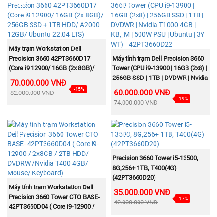
NEW
NEW
MUA NGAY
Máy trạm Workstation Dell
MUA NGAY
Precision 3660 42PT3660D17
Máy tính trạm Dell Precision 3660
(Core i9 12900/ 16GB (2x 8GB)/
Tower (CPU i9-13900 | 16GB (2x8) |
256GB SSD + 1TB HDD/ A2000
256GB SSD | 1TB | DVDWR | Nvidia
70.000.000 VNĐ
12GB/ Ubuntu 22.04 LTS)
T1000 4GB | KB,_M | 500W PSU |
-15%
60.000.000 VNĐ
82.000.000 VNĐ
Ubuntu | 3Y WT) _ 42PT3660D22
-19%
74.000.000 VNĐ
NEW
NEW
MUA NGAY
Precision 3660 Tower i5-13500,
8G,256+ 1TB, T400(4G)
(42PT3660D20)
MUA NGAY
Máy tính trạm Workstation Dell
35.000.000 VNĐ
Precision 3660 Tower CTO BASE-
-17%
42.000.000 VNĐ
42PT3660D04 ( Core i9-12900 /
2x8GB / 2TB HDD/ DVDRW /Nvidia