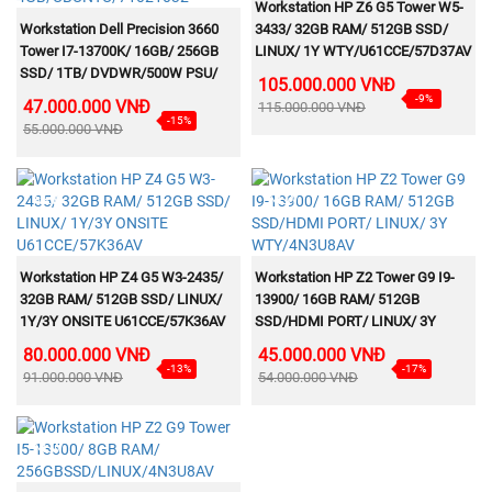
MUA NGAY
Workstation HP Z6 G5 Tower W5-
MUA NGAY
Workstation Dell Precision 3660
3433/ 32GB RAM/ 512GB SSD/
Tower I7-13700K/ 16GB/ 256GB
LINUX/ 1Y WTY/U61CCE/57D37AV
SSD/ 1TB/ DVDWR/500W PSU/
105.000.000 VNĐ
T400 4GB/UBUNTU/71021032
-9%
47.000.000 VNĐ
115.000.000 VNĐ
-15%
55.000.000 VNĐ
NEW
NEW
MUA NGAY
MUA NGAY
Workstation HP Z4 G5 W3-2435/
Workstation HP Z2 Tower G9 I9-
32GB RAM/ 512GB SSD/ LINUX/
13900/ 16GB RAM/ 512GB
1Y/3Y ONSITE U61CCE/57K36AV
SSD/HDMI PORT/ LINUX/ 3Y
WTY/4N3U8AV
80.000.000 VNĐ
45.000.000 VNĐ
-13%
-17%
91.000.000 VNĐ
54.000.000 VNĐ
NEW