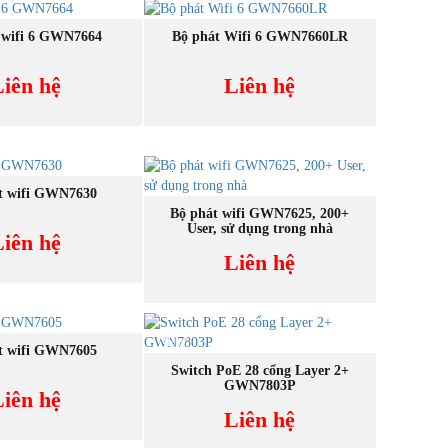
UA NGAY
MUA NGAY
 wifi 6 GWN7664
Bộ phát Wifi 6 GWN7660LR
Liên hệ
Liên hệ
UA NGAY
t wifi GWN7630
MUA NGAY
Bộ phát wifi GWN7625, 200+
User, sử dụng trong nhà
Liên hệ
Liên hệ
NEW
UA NGAY
t wifi GWN7605
MUA NGAY
Switch PoE 28 cổng Layer 2+
GWN7803P
Liên hệ
Liên hệ