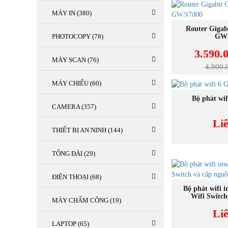
MÁY IN (380)
NEW
MUA
Router Gigab
PHOTOCOPY (78)
GW
3.590.
MÁY SCAN (76)
4.900
MÁY CHIẾU (60)
MUA
Bộ phát wi
CAMERA (357)
Li
THIẾT BỊ AN NINH (144)
TỔNG ĐÀI (29)
ĐIỆN THOẠI (68)
MUA
Bộ phát wifi 
Wifi Switch
MÁY CHẤM CÔNG (19)
Li
LAPTOP (65)