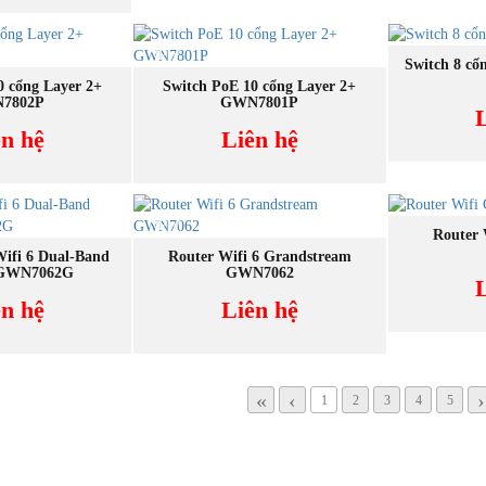
NEW
NEW
M
Switch 8 c
 NGAY
MUA NGAY
0 cổng Layer 2+
Switch PoE 10 cổng Layer 2+
7802P
GWN7801P
ên hệ
Liên hệ
NEW
NEW
M
Router
 NGAY
MUA NGAY
ifi 6 Dual-Band
Router Wifi 6 Grandstream
 GWN7062G
GWN7062
ên hệ
Liên hệ
«
‹
›
1
2
3
4
5