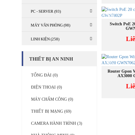
PC - SERVER (93)
NEW
MUA
Switch PoE 2
MÁY VĂN PHÒNG (98)
GWN
Li
LINH KIỆN (258)
THIẾT BỊ AN NINH
NEW
MUA
Router Gpon W
TỔNG ĐÀI (0)
AX3000
Li
ĐIỆN THOẠI (0)
MÁY CHẤM CÔNG (0)
THIẾT BỊ MẠNG (69)
CAMERA HÀNH TRÌNH (3)