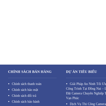
CHÍNH SÁCH BÁN HÀNG
DỰ ÁN TIÊU BIỂU
Chính sách thanh toán
Giải Pháp An Ninh Tối Ư
Công Trình Tại Đồng Nai – 
Chính sách bảo mật
Đặt Camera Chuyên Nghiệp 
Chính sách đổi trả
Vạn Phúc
Chính sách bảo hành
Dịch Vụ Thi Công Camer