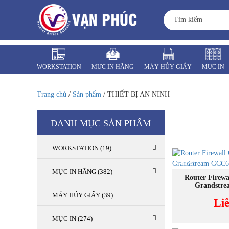
WORKSTATION
MỰC IN HÃNG
MÁY HỦY GIẤY
MỰC IN
MÁY VĂN PHÒNG
LINH KIỆN
Trang chủ
/
Sản phẩm
/ THIẾT BỊ AN NINH
DANH MỤC SẢN PHẨM
WORKSTATION (19)
NEW
MỰC IN HÃNG (382)
MUA
Router Firewa
Grandstr
MÁY HỦY GIẤY (39)
Li
MỰC IN (274)