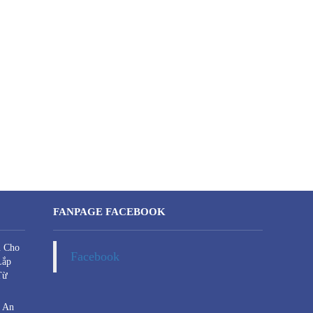
FANPAGE FACEBOOK
u Cho
Facebook
Lắp
Từ
a An