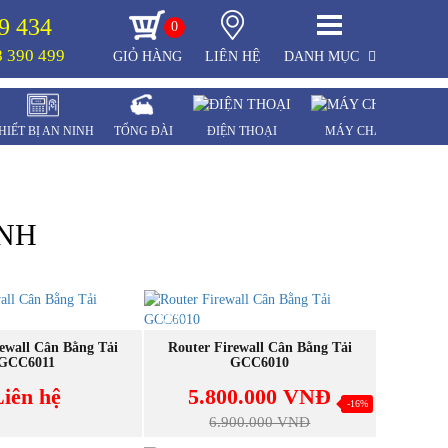
9 434
0
 390 499
GIỎ HÀNG
LIÊN HỆ
DANH MỤC
HIẾT BỊ AN NINH
TỔNG ĐÀI
ĐIỆN THOẠI
MÁY CHẤM CÔNG
INH
NEW
UA NGAY
MUA NGAY
ewall Cân Bằng Tải
Router Firewall Cân Bằng Tải
GCC6011
GCC6010
Liên hệ
5.800.000 VNĐ
-16%
6.900.000 VNĐ