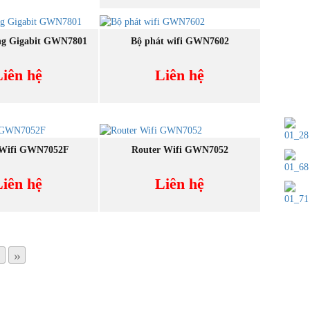
NEW
UA NGAY
MUA NGAY
ổng Gigabit GWN7801
Bộ phát wifi GWN7602
Liên hệ
Liên hệ
NEW
UA NGAY
MUA NGAY
 Wifi GWN7052F
Router Wifi GWN7052
Liên hệ
Liên hệ
»