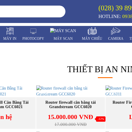
(028) 39 89
HOTLINE:
0938
MÁY IN
PHOTOCOPY
MÁY SCAN
MÁY CHIẾU
CAMERA
T
THIẾT BỊ AN N
NEW
NEW
 NGAY
MUA NGAY
M
ll Cân Bằng Tải
Router firewall cân bằng tải
Router Fir
eam GCC6021
Grandstream GCC6020
ên hệ
15.000.000 VNĐ
-12%
17.000.000 VNĐ