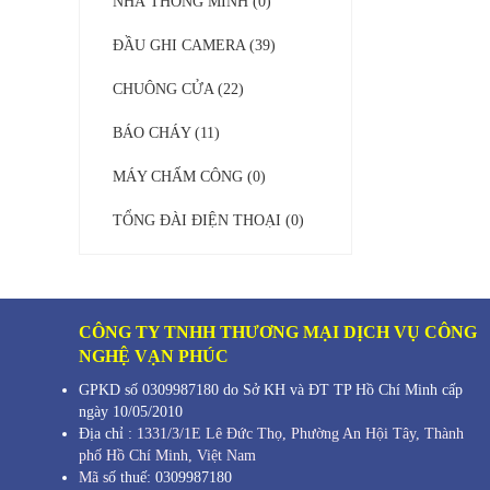
NHÀ THÔNG MINH (0)
ĐẦU GHI CAMERA (39)
CHUÔNG CỬA (22)
BÁO CHÁY (11)
MÁY CHẤM CÔNG (0)
TỔNG ĐÀI ĐIỆN THOẠI (0)
CÔNG TY TNHH THƯƠNG MẠI DỊCH VỤ CÔNG
NGHỆ VẠN PHÚC
GPKD số 0309987180 do Sở KH và ĐT TP Hồ Chí Minh cấp
ngày 10/05/2010
Địa chỉ :
1331/3/1E Lê Đức Thọ, Phường An Hội Tây, Thành
phố Hồ Chí Minh,
Việt Nam
Mã s
ố thuế: 0309987180