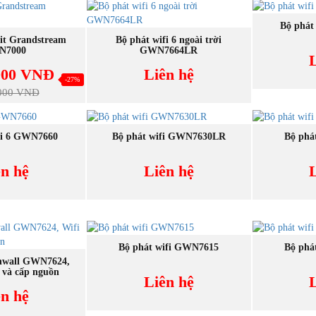
M
Bộ phát
 NGAY
MUA NGAY
it Grandstream
Bộ phát wifi 6 ngoài trời
N7000
GWN7664LR
000 VNĐ
Liên hệ
-27%
.000 VNĐ
 NGAY
MUA NGAY
M
fi 6 GWN7660
Bộ phát wifi GWN7630LR
Bộ phá
ên hệ
Liên hệ
MUA NGAY
M
Bộ phát wifi GWN7615
Bộ phá
 NGAY
inwall GWN7624,
 và cấp nguồn
Liên hệ
ên hệ