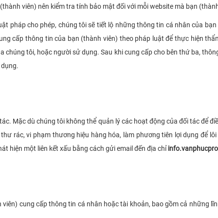
(thành viên) nên kiểm tra tính bảo mật đối với mỗi website mà bạn (thành
uật pháp cho phép, chúng tôi sẽ tiết lộ những thông tin cá nhân của bạn
ung cấp thông tin của bạn (thành viên) theo pháp luật để thực hiện thẩm
 chúng tôi, hoặc người sử dụng. Sau khi cung cấp cho bên thứ ba, thông
 dụng.
ối tác. Mặc dù chúng tôi không thể quản lý các hoạt động của đối tác để
ửi thư rác, vi phạm thương hiệu hàng hóa, làm phương tiên lợi dụng để 
hát hiện một liên kết xấu bằng cách gửi email đến địa chỉ
info.vanphucpr
viên) cung cấp thông tin cá nhân hoặc tài khoản, bao gồm cả những lĩnh 