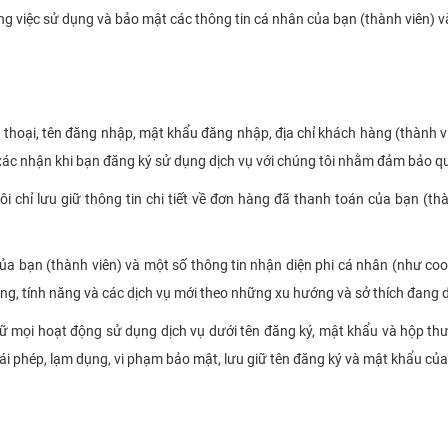
ong việc sử dụng và bảo mật các thông tin cá nhân của bạn (thành viên) 
ện thoại, tên đăng nhập, mật khẩu đăng nhập, địa chỉ khách hàng (thành v
ệ xác nhận khi bạn đăng ký sử dụng dịch vụ với chúng tôi nhằm đảm bảo qu
tôi chỉ lưu giữ thông tin chi tiết về đơn hàng đã thanh toán của bạn (th
a bạn (thành viên) và một số thông tin nhận diện phi cá nhân (như cookie
g, tính năng và các dịch vụ mới theo những xu hướng và sở thích đang di
rữ mọi hoạt động sử dụng dịch vụ dưới tên đăng ký, mật khẩu và hộp thư
ái phép, lạm dụng, vi phạm bảo mật, lưu giữ tên đăng ký và mật khẩu của