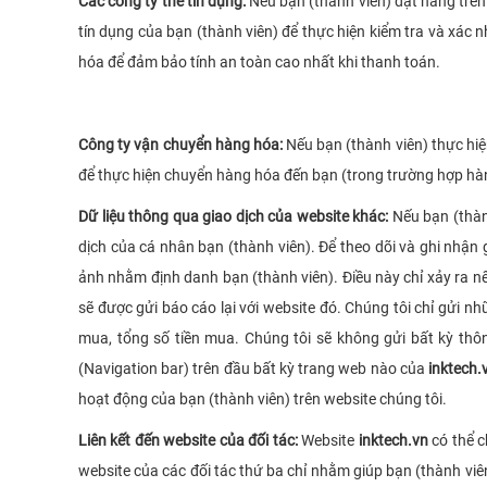
Các công ty thẻ tín dụng:
Nếu bạn (thành viên) đặt hàng trê
tín dụng của bạn (thành viên) để thực hiện kiểm tra và xá
hóa để đảm bảo tính an toàn cao nhất khi thanh toán.
Công ty vận chuyển hàng hóa:
Nếu bạn (thành viên) thực hi
để thực hiện chuyển hàng hóa đến bạn (trong trường hợp hà
Dữ liệu thông qua giao dịch của website khác:
Nếu bạn (thàn
dịch của cá nhân bạn (thành viên). Để theo dõi và ghi nhận
ảnh nhằm định danh bạn (thành viên). Điều này chỉ xảy ra nế
sẽ được gửi báo cáo lại với website đó. Chúng tôi chỉ gửi n
mua, tổng số tiền mua. Chúng tôi sẽ không gửi bất kỳ thôn
(Navigation bar) trên đầu bất kỳ trang web nào của
inktech.
hoạt động của bạn (thành viên) trên website chúng tôi.
Liên kết đến website của đối tác:
Website
inktech.vn
có thể c
website của các đối tác thứ ba chỉ nhằm giúp bạn (thành viê