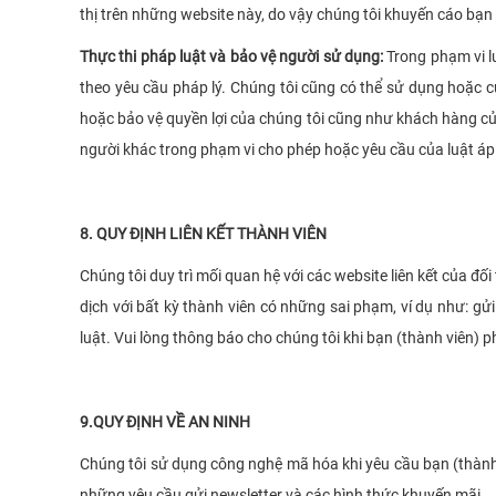
thị trên những website này, do vậy chúng tôi khuyến cáo bạn 
Thực thi pháp luật và bảo vệ người sử dụng:
Trong phạm vi l
theo yêu cầu pháp lý. Chúng tôi cũng có thể sử dụng hoặc c
hoặc bảo vệ quyền lợi của chúng tôi cũng như khách hàng của
người khác trong phạm vi cho phép hoặc yêu cầu của luật áp
8. QUY ĐỊNH LIÊN KẾT THÀNH VIÊN
Chúng tôi duy trì mối quan hệ với các website liên kết của đ
dịch với bất kỳ thành viên có những sai phạm, ví dụ như: g
luật. Vui lòng thông báo cho chúng tôi khi bạn (thành viên) p
9.QUY ĐỊNH VỀ AN NINH
Chúng tôi sử dụng công nghệ mã hóa khi yêu cầu bạn (thành 
những yêu cầu gửi newsletter và các hình thức khuyến mãi.