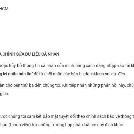
 HCM.
À CHỈNH SỬA DỮ LIỆU CÁ NHÂN
h hoặc hủy bỏ thông tin cá nhân của mình bằng cách đăng nhập vào tài 
g ký nhận bản tin
” để từ chối nhận các bản tin do
inktech.vn
gửi đến.
ân cho bên thứ ba đến chúng tôi. Khi tiếp nhận những phản hồi này, chúng
 tin.
ược chúng tôi cam kết bảo mật tuyệt đối theo chính sách bảo vệ thông t
a bạn (thành viên) trừ những trường hợp pháp luật có quy định khác.