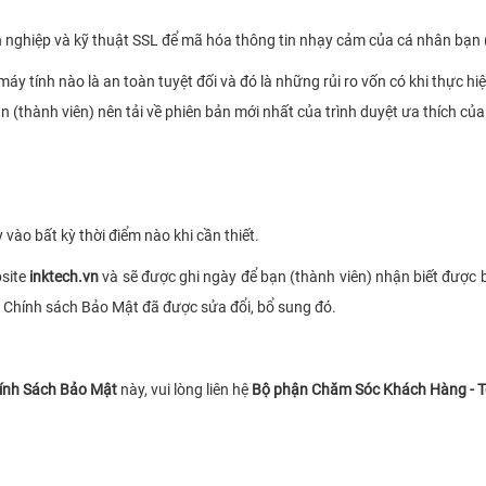
nghiệp và kỹ thuật SSL để mã hóa thông tin nhạy cảm của cá nhân bạn (th
áy tính nào là an toàn tuyệt đối và đó là những rủi ro vốn có khi thực hi
n (thành viên) nên tải về phiên bản mới nhất của trình duyệt ưa thích của
 vào bất kỳ thời điểm nào khi cần thiết.
bsite
inktech.vn
và sẽ được ghi ngày để bạn (thành viên) nhận biết được 
n Chính sách Bảo Mật đã được sửa đổi, bổ sung đó.
ính Sách Bảo Mật
này, vui lòng liên hệ
Bộ phận Chăm Sóc Khách Hàng - Tổ