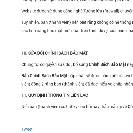
Website được sử dụng công nghệ Tường lửa (firewall) chuyên 
Tuy nhiên, bạn (thành viên) nên biết rằng không có hệ thống m
các tính năng bảo mật mới nhất trên trình duyệt của mình, bạ
10. SỬA ĐỔI CHÍNH SÁCH BẢO MẬT
Chúng tôi có quyền sửa đổi, bổ sung
Chính Sách Bảo Mật
này
Bản Chính Sách Bảo Mật
cập nhật sẽ được công bố trên we
viên) đồng ý rằng bạn (thành viên) đã đọc, hiểu và chấp nhậ
11. QUY ĐỊNH THÔNG TIN LIÊN LẠC
Nếu bạn (thành viên) có bất kỳ câu hỏi hay thắc mắc gì về
Ch
Tweet