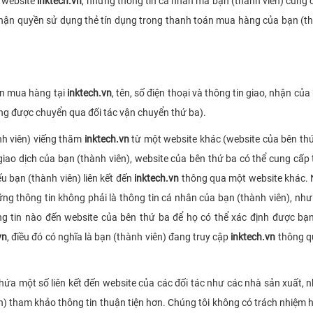
n website
inktech.vn
, những thông tin cá nhân mà bạn (thành viên) cung
c nhận quyền sử dụng thẻ tín dụng trong thanh toán mua hàng của bạn (t
ện mua hàng tại
inktech.vn
, tên, số điện thoại và thông tin giao, nhận c
ng được chuyển qua đối tác vận chuyển thứ ba).
h viên) viếng thăm
inktech.vn
từ một website khác (website của bên thứ 
 giao dịch của bạn (thành viên), website của bên thứ ba có thể cung cấp
u bạn (thành viên) liên kết đến
inktech.vn
thông qua một website khác. 
hững thông tin không phải là thông tin cá nhân của bạn (thành viên), n
g tin nào đến website của bên thứ ba để họ có thể xác định được bạn
vn
, điều đó có nghĩa là bạn (thành viên) đang truy cập
inktech.vn
thông q
hứa một số liên kết đến website của các đối tác như các nhà sản xuất, 
n) tham khảo thông tin thuận tiện hơn. Chúng tôi không có trách nhiệm 