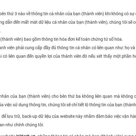
bên thứ 3 nào về thông tin cá nhân của bạn (thành viên) khi không có sự 
ông dẫn đến mất mát dữ liệu cá nhân của bạn (thành viên), chúng tôi sẽ 
.
n (thành viên) bao gồm thông tin hóa đơn kế toán chứng từ số hóa.
h viên phải cung cấp đầy đủ thông tin cá nhân có liên quan như: họ và tên
i có liên quan đến quyền lợi của thành viên đó nếu xét thấy một phần h
á nhân của bạn (thành viên) cho bên thứ ba không liên quan mà không 
 việc sử dụng thông tin, chúng tôi sẽ chỉ tiết lộ thông tin của bạn (thành
y để lưu trữ, back-up dữ liệu của website này nhằm đảm bảo việc vận h
uan như chính chúng tôi.