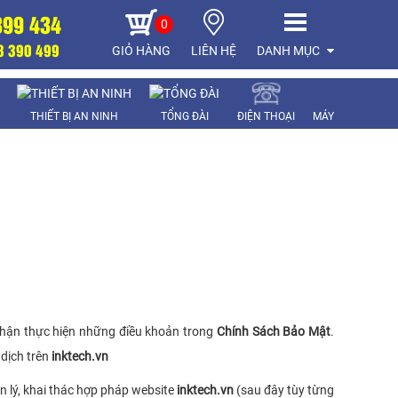
899 434
0
8 390 499
GIỎ HÀNG
LIÊN HỆ
DANH MỤC
THIẾT BỊ AN NINH
TỔNG ĐÀI
ĐIỆN THOẠI
MÁY CHẤM CÔN
 nhận thực hiện những điều khoản trong
Chính Sách Bảo Mật
.
 dịch trên
inktech.vn
ản lý, khai thác hợp pháp website
inktech.vn
(sau đây tùy từng