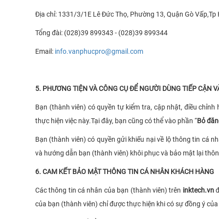
Địa chỉ: 1331/3/1E Lê Đức Thọ, Phường 13, Quận Gò Vấp,Tp
Tổng đài: (028)39 899343 - (028)39 899344
Email:
info.vanphucpro@gmail.com
5. PHƯƠNG TIỆN VÀ CÔNG CỤ ĐỂ NGƯỜI DÙNG TIẾP CẬN V
Bạn (thành viên) có quyền tự kiểm tra, cập nhật, điều chỉn
thực hiện việc này.Tại đây, bạn cũng có thể vào phần “
Bỏ đăn
Bạn (thành viên) có quyền gửi khiếu nại về lộ thông tin cá nh
và hướng dẫn bạn (thành viên) khôi phục và bảo mật lại thông
6. CAM KẾT BẢO MẬT THÔNG TIN CÁ NHÂN KHÁCH HÀNG
Các thông tin cá nhân của bạn (thành viên) trên
inktech.vn
đ
của bạn (thành viên) chỉ được thực hiện khi có sự đồng ý củ