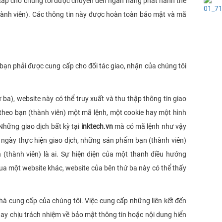
 cấp cho chúng tôi được chuyển đến ngân hàng phát hành thẻ
hành viên). Các thông tin này được hoàn toàn bảo mật và mã
ủa bạn phải được cung cấp cho đối tác giao, nhận của chúng tôi
ba), website này có thể truy xuất và thu thập thông tin giao
 theo bạn (thành viên) một mã lệnh, một cookie hay một hình
Những giao dịch bất kỳ tại
inktech.vn
mà có mã lệnh như vậy
hư ngày thực hiện giao dịch, những sản phẩm bạn (thành viên)
 (thành viên) là ai. Sự hiện diện của một thanh điều hướng
ua một website khác, website của bên thứ ba này có thể thấy
nhà cung cấp của chúng tôi. Việc cung cấp những liên kết đến
hay chịu trách nhiệm về bảo mật thông tin hoặc nội dung hiển