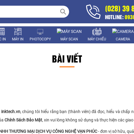
(028) 39 
HOTLINE:
093
 IN
MÁY IN
PHOTOCOPY
MÁY SCAN
MÁY CHIẾU
CAMERA
BÀI VIẾT
e
inktech.vn
, chúng tôi hiểu rằng bạn (thành viên) đã đọc, hiểu và chấp
của
Chính Sách Bảo Mật
, xin vui lòng không sử dụng và thực hiện các giao
NHH THƯƠNG MẠI DỊCH VỤ CÔNG NGHỆ VẠN PHÚC
- đơn vị sở hữu, qu