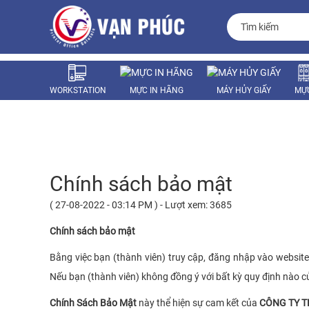
WORKSTATION
MỰC IN HÃNG
MÁY HỦY GIẤY
MỰC
LINH KIỆN
Chính sách bảo mật
( 27-08-2022 - 03:14 PM ) - Lượt xem: 3685
Chính sách bảo mật
Bằng việc bạn (thành viên) truy cập, đăng nhập vào websit
Nếu bạn (thành viên) không đồng ý với bất kỳ quy định nào 
Chính Sách Bảo Mật
này thể hiện sự cam kết của
CÔNG TY T