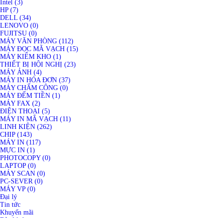
Intel (3)
HP (7)
DELL (34)
LENOVO (0)
FUJITSU (0)
MÁY VĂN PHÒNG (112)
MÁY ĐỌC MÃ VẠCH (15)
MÁY KIỂM KHO (1)
THIẾT BỊ HỘI NGHỊ (23)
MÁY ẢNH (4)
MÁY IN HÓA ĐƠN (37)
MÁY CHẤM CÔNG (0)
MÁY ĐẾM TIỀN (1)
MÁY FAX (2)
ĐIỆN THOẠI (5)
MÁY IN MÃ VẠCH (11)
LINH KIỆN (262)
CHIP (143)
MÁY IN (117)
MỰC IN (1)
PHOTOCOPY (0)
LAPTOP (0)
MÁY SCAN (0)
PC-SEVER (0)
MÁY VP (0)
Đại lý
Tin tức
Khuyến mãi