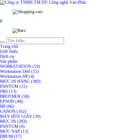
0
Trang chủ
Giới thiệu
Dịch vụ
Sản phẩm
WORKSTATION (19)
Workstation Dell (15)
Workstation HP (4)
MỰC IN HÃNG (383)
PANTUM (15)
OKI (13)
BROTHER (58)
EPSON (49)
HP (86)
CANON (162)
MÁY HỦY GIẤY (39)
MỰC IN (283)
PANTUM (0)
MỰC NẠP (13)
DRUM (17)