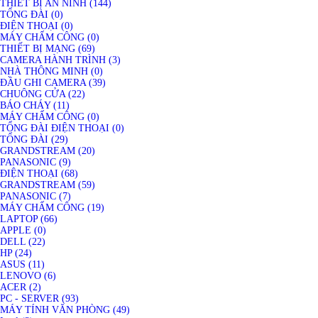
THIẾT BỊ AN NINH (144)
TỔNG ĐÀI (0)
ĐIỆN THOẠI (0)
MÁY CHẤM CÔNG (0)
THIẾT BỊ MẠNG (69)
CAMERA HÀNH TRÌNH (3)
NHÀ THÔNG MINH (0)
ĐẦU GHI CAMERA (39)
CHUÔNG CỬA (22)
BÁO CHÁY (11)
MÁY CHẤM CÔNG (0)
TỔNG ĐÀI ĐIỆN THOẠI (0)
TỔNG ĐÀI (29)
GRANDSTREAM (20)
PANASONIC (9)
ĐIỆN THOẠI (68)
GRANDSTREAM (59)
PANASONIC (7)
MÁY CHẤM CÔNG (19)
LAPTOP (66)
APPLE (0)
DELL (22)
HP (24)
ASUS (11)
LENOVO (6)
ACER (2)
PC - SERVER (93)
MÁY TÍNH VĂN PHÒNG (49)