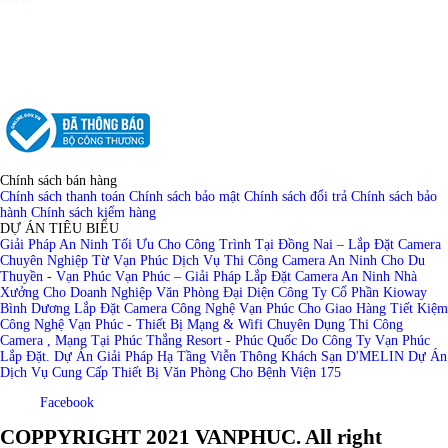
Tổng đài: (028)39 899343 - (028)39 899344
Hotline Sale: 0938 390 499
Hotline Kĩ thuật: 0938 733 499
Website: www.inktech.vn - www.mucinvanphuc.com
info.vanphucpro@gmail.com
Email:
Chính sách bán hàng
Chính sách thanh toán
Chính sách bảo mật
Chính sách đổi trả
Chính sách bảo
hành
Chính sách kiểm hàng
DỰ ÁN TIÊU BIỂU
Giải Pháp An Ninh Tối Ưu Cho Công Trình Tại Đồng Nai – Lắp Đặt Camera
Chuyên Nghiệp Từ Vạn Phúc
Dịch Vụ Thi Công Camera An Ninh Cho Du
Thuyền - Vạn Phúc
Vạn Phúc – Giải Pháp Lắp Đặt Camera An Ninh Nhà
Xưởng Cho Doanh Nghiệp
Văn Phòng Đại Diện Công Ty Cổ Phần Kioway
Bình Dương
Lắp Đặt Camera Công Nghệ Vạn Phúc Cho Giao Hàng Tiết Kiệm
Công Nghệ Vạn Phúc - Thiết Bị Mạng & Wifi Chuyên Dụng
Thi Công
Camera , Mạng Tại Phúc Thắng Resort - Phúc Quốc Do Công Ty Vạn Phúc
Lắp Đặt.
Dự Án Giải Pháp Hạ Tầng Viễn Thông Khách Sạn D'MELIN
Dự Án
Dịch Vụ Cung Cấp Thiết Bị Văn Phòng Cho Bệnh Viện 175
Facebook
COPPYRIGHT 2021
VANPHUC
. All right