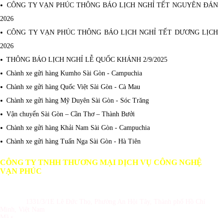
CÔNG TY VẠN PHÚC THÔNG BÁO LỊCH NGHỈ TẾT NGUYÊN ĐÁ
2026
CÔNG TY VẠN PHÚC THÔNG BÁO LỊCH NGHỈ TẾT DƯƠNG LỊC
2026
THÔNG BÁO LỊCH NGHỈ LỄ QUỐC KHÁNH 2/9/2025
Chành xe gửi hàng Kumho Sài Gòn - Campuchia
Chành xe gửi hàng Quốc Việt Sài Gòn - Cà Mau
Chành xe gửi hàng Mỹ Duyên Sài Gòn - Sóc Trăng
Vận chuyển Sài Gòn – Cần Thơ – Thành Bưởi
Chành xe gửi hàng Khải Nam Sài Gòn - Campuchia
Chành xe gửi hàng Tuấn Nga Sài Gòn - Hà Tiên
CÔNG TY TNHH THƯƠNG MẠI DỊCH VỤ CÔNG NGHỆ
VẠN PHÚC
GPKD số 0309987180 do Sở KH và ĐT TP Hồ Chí Minh cấp ngày
10/05/2010
Địa chỉ :
1331/3/1E Lê Đức Thọ, Phường An Hội Tây, Thành phố Hồ Chí
Minh,
Việt Nam
Mã s
ố thuế: 0309987180