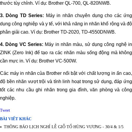
thước tùy chỉnh. Ví dụ: Brother QL-700, QL-820NWB.
3. Dòng TD Series:
Máy in nhãn chuyên dụng cho các ứn
dụng công nghiệp và y tế, với khả năng in nhãn khổ rộng và độ
phân giải cao. Ví dụ: Brother TD-2020, TD-4550DNWB.
4. Dòng VC Series:
Máy in nhãn màu, sử dụng công nghệ in
ZINK (Zero Ink) để tạo ra các nhãn màu sống động mà không
cần mực in. Ví dụ: Brother VC-500W.
Các máy in nhãn của Brother nổi bật với chất lượng in ấn cao,
độ bền nhãn vượt trội và tính linh hoạt trong sử dụng, đáp ứng
tốt các nhu cầu ghi nhãn trong gia đình, văn phòng và công
nghiệp.
Tweet
BÀI VIẾT KHÁC
THÔNG BÁO LỊCH NGHỈ LỄ GIỖ TỔ HÙNG VƯƠNG - 30/4 & 1/5