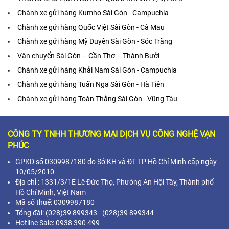
Chành xe gửi hàng Kumho Sài Gòn - Campuchia
Chành xe gửi hàng Quốc Việt Sài Gòn - Cà Mau
Chành xe gửi hàng Mỹ Duyên Sài Gòn - Sóc Trăng
Vận chuyển Sài Gòn – Cần Thơ – Thành Bưởi
Chành xe gửi hàng Khải Nam Sài Gòn - Campuchia
Chành xe gửi hàng Tuấn Nga Sài Gòn - Hà Tiên
Chành xe gửi hàng Toàn Thắng Sài Gòn - Vũng Tàu
CÔNG TY TNHH THƯƠNG MẠI DỊCH VỤ CÔNG NGHỆ VẠN
PHÚC
GPKD số 0309987180 do Sở KH và ĐT TP Hồ Chí Minh cấp ngày
10/05/2010
Địa chỉ :
1331/3/1E Lê Đức Thọ, Phường An Hội Tây, Thành phố
Hồ Chí Minh,
Việt Nam
Mã s
ố thuế: 0309987180
Tổng đài: (028)39 899343 - (028)39 899344
Hotline Sale: 0938 390 499