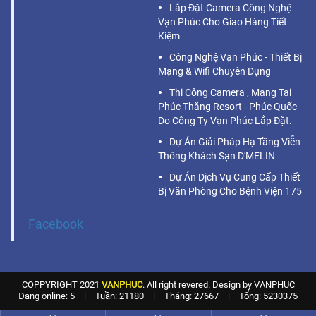
Lắp Đặt Camera Công Nghệ
Vạn Phúc Cho Giao Hàng Tiết
Kiệm
Công Nghệ Vạn Phúc - Thiết Bị
Mạng & Wifi Chuyên Dụng
Thi Công Camera , Mạng Tại
Phúc Thắng Resort - Phúc Quốc
Do Công Ty Vạn Phúc Lắp Đặt.
Dự Án Giải Pháp Hạ Tầng Viễn
Thông Khách Sạn D'MELIN
Dự Án Dịch Vụ Cung Cấp Thiết
Bị Văn Phòng Cho Bệnh Viện 175
Facebook
COPPYRIGHT 2021
VANPHUC
. All right revered. Design by VANPHUC
Đang online: 5
|
Tuần: 21180
|
Tháng: 27667
|
Tổng: 5230375