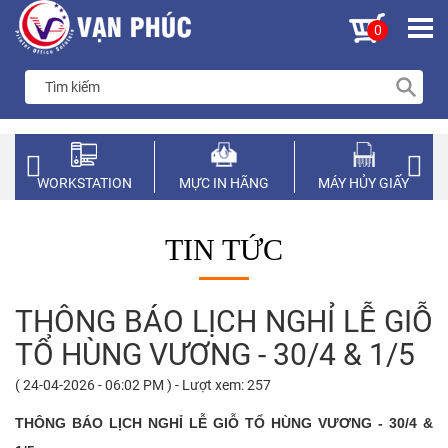
0
WORKSTATION
MỰC IN HÃNG
MÁY HỦY GIẤY
TIN TỨC
THÔNG BÁO LỊCH NGHỈ LỄ GIỖ
TỔ HÙNG VƯƠNG - 30/4 & 1/5
( 24-04-2026 - 06:02 PM ) - Lượt xem: 257
THÔNG BÁO LỊCH NGHỈ LỄ GIỖ TỔ HÙNG VƯƠNG - 30/4 &