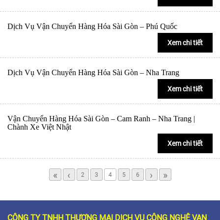
Dịch Vụ Vận Chuyển Hàng Hóa Sài Gòn – Phú Quốc
Xem chi tiết
Dịch Vụ Vận Chuyển Hàng Hóa Sài Gòn – Nha Trang
Xem chi tiết
Vận Chuyển Hàng Hóa Sài Gòn – Cam Ranh – Nha Trang |
Chành Xe Việt Nhật
Xem chi tiết
«
‹
›
»
2
3
4
5
6
CÔNG TY TNHH THƯƠNG MẠI DỊCH VỤ CÔNG NGHỆ VẠN