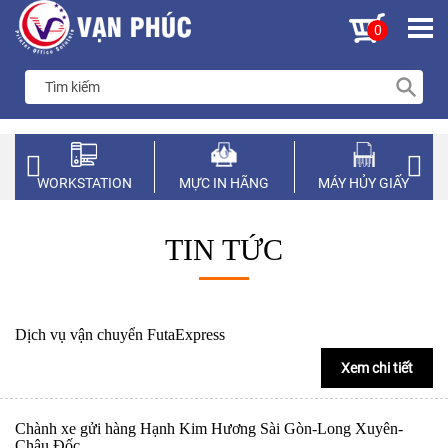
0
WORKSTATION
MỰC IN HÃNG
MÁY HỦY GIẤY
TIN TỨC
Dịch vụ vận chuyển FutaExpress
Xem chi tiết
Chành xe gửi hàng Hạnh Kim Hương Sài Gòn-Long Xuyên-
Châu Đốc