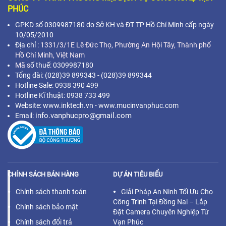
PHÚC
GPKD số 0309987180 do Sở KH và ĐT TP Hồ Chí Minh cấp ngày
10/05/2010
Địa chỉ :
1331/3/1E Lê Đức Thọ, Phường An Hội Tây, Thành phố
Hồ Chí Minh,
Việt Nam
Mã s
ố thuế: 0309987180
Tổng đài: (028)39 899343 - (028)39 899344
Hotline Sale: 0938 390 499
Hotline Kĩ thuật: 0938 733 499
Website: www.inktech.vn - www.mucinvanphuc.com
info.vanphucpro@gmail.com
Email:
CHÍNH SÁCH BÁN HÀNG
DỰ ÁN TIÊU BIỂU
Chính sách thanh toán
Giải Pháp An Ninh Tối Ưu Cho
Công Trình Tại Đồng Nai – Lắp
Chính sách bảo mật
Đặt Camera Chuyên Nghiệp Từ
Chính sách đổi trả
Vạn Phúc