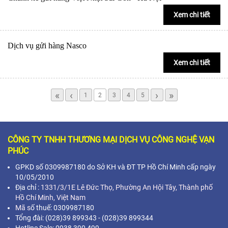
Xem chi tiết
Dịch vụ gửi hàng Nasco
Xem chi tiết
«
‹
›
»
1
2
3
4
5
CÔNG TY TNHH THƯƠNG MẠI DỊCH VỤ CÔNG NGHỆ VẠN
PHÚC
GPKD số 0309987180 do Sở KH và ĐT TP Hồ Chí Minh cấp ngày
10/05/2010
Địa chỉ :
1331/3/1E Lê Đức Thọ, Phường An Hội Tây, Thành phố
Hồ Chí Minh,
Việt Nam
Mã s
ố thuế: 0309987180
Tổng đài: (028)39 899343 - (028)39 899344