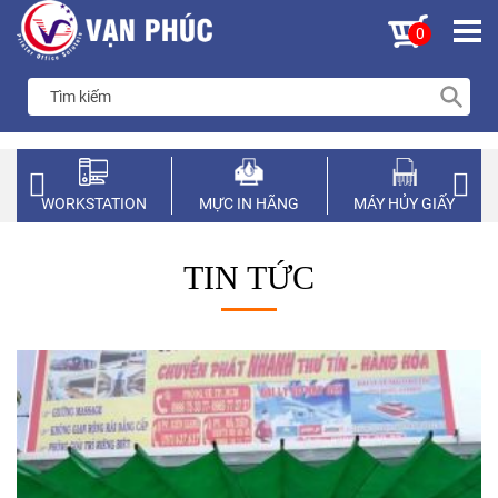
0
WORKSTATION
MỰC IN HÃNG
MÁY HỦY GIẤY
TIN TỨC