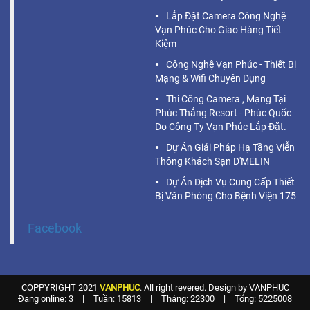
Lắp Đặt Camera Công Nghệ
Vạn Phúc Cho Giao Hàng Tiết
Kiệm
Công Nghệ Vạn Phúc - Thiết Bị
Mạng & Wifi Chuyên Dụng
Thi Công Camera , Mạng Tại
Phúc Thắng Resort - Phúc Quốc
Do Công Ty Vạn Phúc Lắp Đặt.
Dự Án Giải Pháp Hạ Tầng Viễn
Thông Khách Sạn D'MELIN
Dự Án Dịch Vụ Cung Cấp Thiết
Bị Văn Phòng Cho Bệnh Viện 175
Facebook
COPPYRIGHT 2021
VANPHUC
. All right revered. Design by VANPHUC
Đang online: 3
|
Tuần: 15813
|
Tháng: 22300
|
Tổng: 5225008