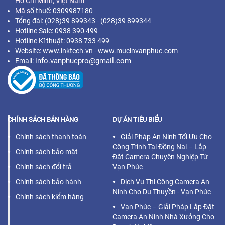
Hồ Chí Minh,
Việt Nam
Mã s
ố thuế: 0309987180
Tổng đài: (028)39 899343 - (028)39 899344
Hotline Sale: 0938 390 499
Hotline Kĩ thuật: 0938 733 499
Website: www.inktech.vn - www.mucinvanphuc.com
info.vanphucpro@gmail.com
Email:
CHÍNH SÁCH BÁN HÀNG
DỰ ÁN TIÊU BIỂU
Chính sách thanh toán
Giải Pháp An Ninh Tối Ưu Cho
Công Trình Tại Đồng Nai – Lắp
Chính sách bảo mật
Đặt Camera Chuyên Nghiệp Từ
Chính sách đổi trả
Vạn Phúc
Chính sách bảo hành
Dịch Vụ Thi Công Camera An
Ninh Cho Du Thuyền - Vạn Phúc
Chính sách kiểm hàng
Vạn Phúc – Giải Pháp Lắp Đặt
Camera An Ninh Nhà Xưởng Cho