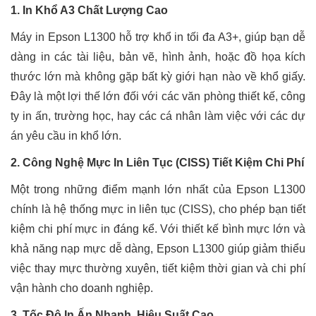
1. In Khổ A3 Chất Lượng Cao
Máy in Epson L1300 hỗ trợ khổ in tối đa A3+, giúp bạn dễ
dàng in các tài liệu, bản vẽ, hình ảnh, hoặc đồ họa kích
thước lớn mà không gặp bất kỳ giới hạn nào về khổ giấy.
Đây là một lợi thế lớn đối với các văn phòng thiết kế, công
ty in ấn, trường học, hay các cá nhân làm việc với các dự
án yêu cầu in khổ lớn.
2. Công Nghệ Mực In Liên Tục (CISS) Tiết Kiệm Chi Phí
Một trong những điểm mạnh lớn nhất của Epson L1300
chính là hệ thống mực in liên tục (CISS), cho phép bạn tiết
kiệm chi phí mực in đáng kể. Với thiết kế bình mực lớn và
khả năng nạp mực dễ dàng, Epson L1300 giúp giảm thiểu
việc thay mực thường xuyên, tiết kiệm thời gian và chi phí
vận hành cho doanh nghiệp.
3. Tốc Độ In Ấn Nhanh, Hiệu Suất Cao