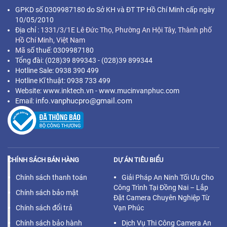
GPKD số 0309987180 do Sở KH và ĐT TP Hồ Chí Minh cấp ngày
10/05/2010
Địa chỉ :
1331/3/1E Lê Đức Thọ, Phường An Hội Tây, Thành phố
Hồ Chí Minh,
Việt Nam
Mã s
ố thuế: 0309987180
Tổng đài: (028)39 899343 - (028)39 899344
Hotline Sale: 0938 390 499
Hotline Kĩ thuật: 0938 733 499
Website: www.inktech.vn - www.mucinvanphuc.com
info.vanphucpro@gmail.com
Email:
CHÍNH SÁCH BÁN HÀNG
DỰ ÁN TIÊU BIỂU
Chính sách thanh toán
Giải Pháp An Ninh Tối Ưu Cho
Công Trình Tại Đồng Nai – Lắp
Chính sách bảo mật
Đặt Camera Chuyên Nghiệp Từ
Chính sách đổi trả
Vạn Phúc
Chính sách bảo hành
Dịch Vụ Thi Công Camera An