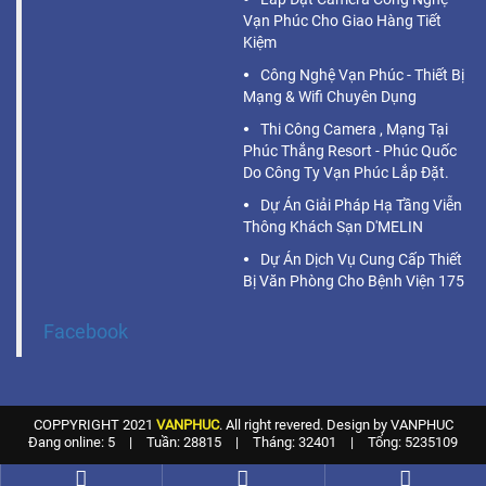
Vạn Phúc Cho Giao Hàng Tiết
Kiệm
Công Nghệ Vạn Phúc - Thiết Bị
Mạng & Wifi Chuyên Dụng
Thi Công Camera , Mạng Tại
Phúc Thắng Resort - Phúc Quốc
Do Công Ty Vạn Phúc Lắp Đặt.
Dự Án Giải Pháp Hạ Tầng Viễn
Thông Khách Sạn D'MELIN
Dự Án Dịch Vụ Cung Cấp Thiết
Bị Văn Phòng Cho Bệnh Viện 175
Facebook
COPPYRIGHT 2021
VANPHUC
. All right revered. Design by VANPHUC
Đang online: 5
|
Tuần: 28815
|
Tháng: 32401
|
Tổng: 5235109