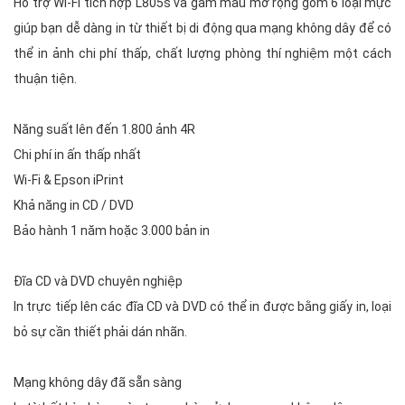
Hỗ trợ Wi-Fi tích hợp L805s và gam màu mở rộng gồm 6 loại mực
giúp bạn dễ dàng in từ thiết bị di động qua mạng không dây để có
thể in ảnh chi phí thấp, chất lượng phòng thí nghiệm một cách
thuận tiện.
Năng suất lên đến 1.800 ảnh 4R
Chi phí in ấn thấp nhất
Wi-Fi & Epson iPrint
Khả năng in CD / DVD
Bảo hành 1 năm hoặc 3.000 bản in
Đĩa CD và DVD chuyên nghiệp
In trực tiếp lên các đĩa CD và DVD có thể in được bằng giấy in, loại
bỏ sự cần thiết phải dán nhãn.
Mạng không dây đã sẵn sàng