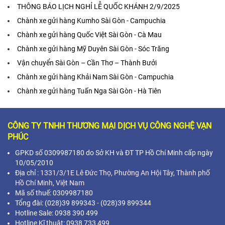
THÔNG BÁO LỊCH NGHỈ LỄ QUỐC KHÁNH 2/9/2025
Chành xe gửi hàng Kumho Sài Gòn - Campuchia
Chành xe gửi hàng Quốc Việt Sài Gòn - Cà Mau
Chành xe gửi hàng Mỹ Duyên Sài Gòn - Sóc Trăng
Vận chuyển Sài Gòn – Cần Thơ – Thành Bưởi
Chành xe gửi hàng Khải Nam Sài Gòn - Campuchia
Chành xe gửi hàng Tuấn Nga Sài Gòn - Hà Tiên
CÔNG TY TNHH THƯƠNG MẠI DỊCH VỤ CÔNG NGHỆ VẠN
PHÚC
GPKD số 0309987180 do Sở KH và ĐT TP Hồ Chí Minh cấp ngày
10/05/2010
Địa chỉ :
1331/3/1E Lê Đức Thọ, Phường An Hội Tây, Thành phố
Hồ Chí Minh,
Việt Nam
Mã s
ố thuế: 0309987180
Tổng đài: (028)39 899343 - (028)39 899344
Hotline Sale: 0938 390 499
Hotline Kĩ thuật: 0938 733 499