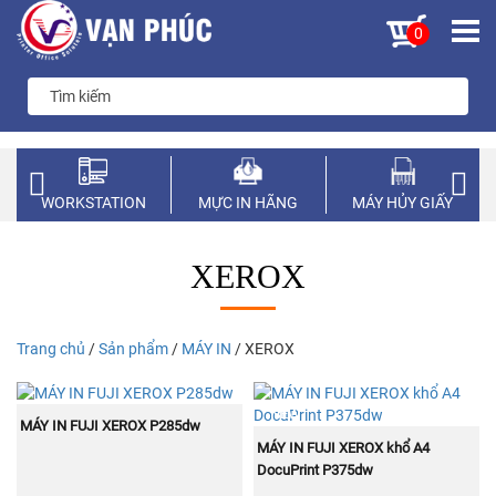
0
WORKSTATION
MỰC IN HÃNG
MÁY HỦY GIẤY
XEROX
Trang chủ
/
Sản phẩm
/
MÁY IN
/ XEROX
NEW
MUA NGAY
MÁY IN FUJI XEROX P285dw
MUA NGAY
MÁY IN FUJI XEROX khổ A4
DocuPrint P375dw