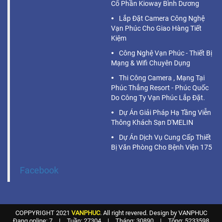
Cổ Phần Kioway Bình Dương
Lắp Đặt Camera Công Nghệ
Vạn Phúc Cho Giao Hàng Tiết
Kiệm
Công Nghệ Vạn Phúc - Thiết Bị
Mạng & Wifi Chuyên Dụng
Thi Công Camera , Mạng Tại
Phúc Thắng Resort - Phúc Quốc
Do Công Ty Vạn Phúc Lắp Đặt.
Dự Án Giải Pháp Hạ Tầng Viễn
Thông Khách Sạn D'MELIN
Dự Án Dịch Vụ Cung Cấp Thiết
Bị Văn Phòng Cho Bệnh Viện 175
Facebook
COPPYRIGHT 2021
VANPHUC
. All right revered. Design by VANPHUC
Đang online: 7
|
Tuần: 27304
|
Tháng: 30890
|
Tổng: 5233598