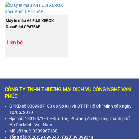
MUA NGAY
Máy in màu A4 FUJI XEROX
DocuPrint CP475AP
Liên hệ
CÔNG TY TNHH THƯƠNG MẠI DỊCH VỤ CÔNG NGHỆ VẠN
PHÚC
GPKD số 0309987180 do Sở KH và ĐT TP Hồ Chí Minh cấp ngày
10/05/2010
Địa chỉ :
1331/3/1E Lê Đức Thọ, Phường An Hội Tây, Thành phố
Hồ Chí Minh,
Việt Nam
Mã s
ố thuế: 0309987180
Tổng đài: (028)39 899343 - (028)39 899344