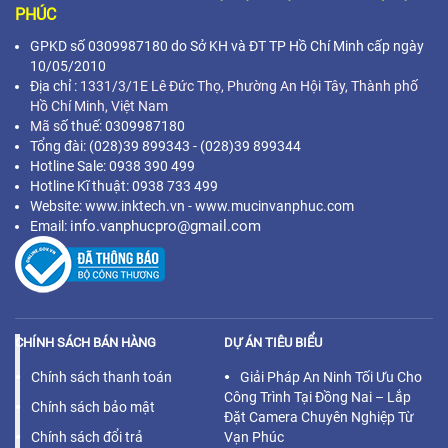
PHÚC
GPKD số 0309987180 do Sở KH và ĐT TP Hồ Chí Minh cấp ngày
10/05/2010
Địa chỉ :
1331/3/1E Lê Đức Thọ, Phường An Hội Tây, Thành phố
Hồ Chí Minh,
Việt Nam
Mã s
ố thuế: 0309987180
Tổng đài: (028)39 899343 - (028)39 899344
Hotline Sale: 0938 390 499
Hotline Kĩ thuật: 0938 733 499
Website: www.inktech.vn - www.mucinvanphuc.com
info.vanphucpro@gmail.com
Email:
CHÍNH SÁCH BÁN HÀNG
DỰ ÁN TIÊU BIỂU
Chính sách thanh toán
Giải Pháp An Ninh Tối Ưu Cho
Công Trình Tại Đồng Nai – Lắp
Chính sách bảo mật
Đặt Camera Chuyên Nghiệp Từ
Chính sách đổi trả
Vạn Phúc