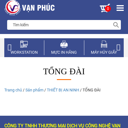
0
WORKSTATION
MỰC IN HÃNG
MÁY HỦY GIẤY
TỔNG ĐÀI
Trang chủ
/
Sản phẩm
/
THIẾT BỊ AN NINH
/ TỔNG ĐÀI
CÔNG TY TNHH THƯƠNG MẠI DỊCH VỤ CÔNG NGHỆ VẠN