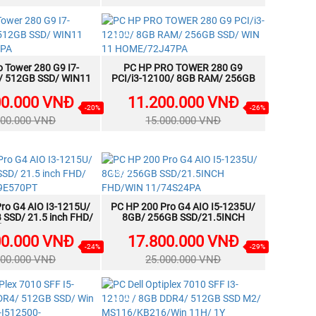
NEW
 Tower 280 G9 I7-
MUA NGAY
PC HP PRO TOWER 280 G9
MUA NGAY
/ 512GB SSD/ WIN11
PCI/i3-12100/ 8GB RAM/ 256GB
E/ 72U97PA
SSD/ WIN 11 HOME/72J47PA
00.000 VNĐ
11.200.000 VNĐ
-20%
-26%
000.000 VNĐ
15.000.000 VNĐ
NEW
ro G4 AIO I3-1215U/
MUA NGAY
PC HP 200 Pro G4 AIO I5-1235U/
MUA NGAY
 SSD/ 21.5 inch FHD/
8GB/ 256GB SSD/21.5INCH
 home/9E570PT
FHD/WIN 11/74S24PA
00.000 VNĐ
17.800.000 VNĐ
-24%
-29%
000.000 VNĐ
25.000.000 VNĐ
NEW