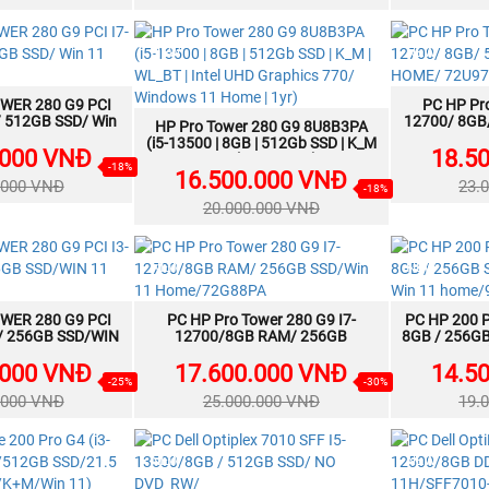
NEW
NEW
WER 280 G9 PCI
A NGAY
PC HP Pro
/ 512GB SSD/ Win
12700/ 8GB
HP Pro Tower 280 G9 8U8B3PA
MUA NGAY
e/8U8E7PA
HOM
(i5-13500 | 8GB | 512Gb SSD | K_M
.000 VNĐ
18.5
| WL_BT | Intel UHD Graphics 770/
-18%
16.500.000 VNĐ
Windows 11 Home | 1yr)
.000 VNĐ
23.
-18%
20.000.000 VNĐ
NEW
NEW
WER 280 G9 PCI
A NGAY
PC HP Pro Tower 280 G9 I7-
MUA NGAY
PC HP 200 P
 / 256GB SSD/WIN
12700/8GB RAM/ 256GB
8GB / 256GB
E/72J46PA
SSD/Win 11 Home/72G88PA
Win 11
.000 VNĐ
17.600.000 VNĐ
14.5
-25%
-30%
.000 VNĐ
25.000.000 VNĐ
19.
NEW
NEW