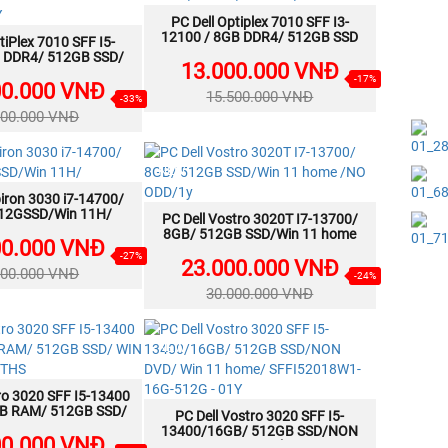
PC Dell Optiplex 7010 SFF I3-
MUA NGAY
12100 / 8GB DDR4/ 512GB SSD
tiPlex 7010 SFF I5-
MUA NGAY
M2/ MS116/KB216/Win 11H/ 1Y
 DDR4/ 512GB SSD/
13.000.000 VNĐ
SFF7010-I512500-
-17%
00.000 VNĐ
512GW/02Y
15.500.000 VNĐ
-33%
000.000 VNĐ
NEW
piron 3030 i7-14700/
MUA NGAY
12GSSD/Win 11H/
PC Dell Vostro 3020T I7-13700/
MUA NGAY
8GB/ 512GB SSD/Win 11 home
00.000 VNĐ
/NO ODD/1y
-27%
23.000.000 VNĐ
000.000 VNĐ
-24%
30.000.000 VNĐ
NEW
ro 3020 SFF I5-13400
MUA NGAY
B RAM/ 512GB SSD/
PC Dell Vostro 3020 SFF I5-
MUA NGAY
1HOME/12MTHS
13400/16GB/ 512GB SSD/NON
00.000 VNĐ
DVD/ Win 11 home/