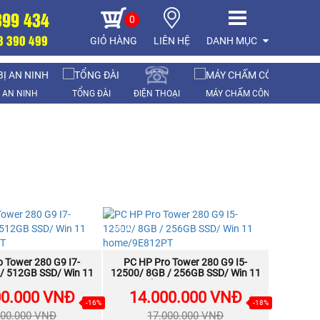
899 434
0
8 390 499
GIỎ HÀNG
LIÊN HỆ
DANH MỤC
Ị AN NINH
TỔNG ĐÀI
ĐIỆN THOẠI
MÁY CHẤM CÔNG
LA
NEW
 Tower 280 G9 I7-
MUA NGAY
PC HP Pro Tower 280 G9 I5-
MUA NGAY
/ 512GB SSD/ Win 11
12500/ 8GB / 256GB SSD/ Win 11
me/9E816PT
home/9E812PT
00.000 VNĐ
14.000.000 VNĐ
-16%
-18%
000.000 VNĐ
17.000.000 VNĐ