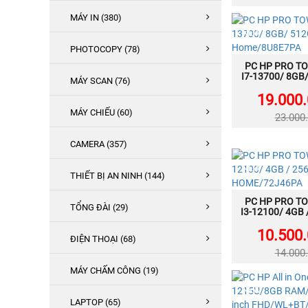
MÁY IN (380)
NEW
PHOTOCOPY (78)
PC HP PRO TO
MU
I7-13700/ 8GB
MÁY SCAN (76)
11 Hom
19.000
MÁY CHIẾU (60)
23.000
CAMERA (357)
NEW
THIẾT BỊ AN NINH (144)
PC HP PRO TO
MU
TỔNG ĐÀI (29)
I3-12100/ 4GB
11 HOM
10.500
ĐIỆN THOẠI (68)
14.000
MÁY CHẤM CÔNG (19)
NEW
LAPTOP (65)