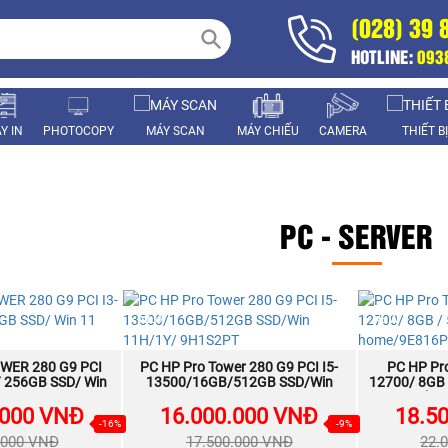
(028) 39 
HOTLINE:
093
Y IN
PHOTOCOPY
MÁY SCAN
MÁY CHIẾU
CAMERA
THIẾT B
PC - SERVER
NEW
NEW
WER 280 G9 PCI
A NGAY
PC HP Pro Tower 280 G9 PCI I5-
MUA NGAY
PC HP Pro
/ 256GB SSD/ Win
13500/16GB/512GB SSD/Win
12700/ 8GB 
e/9H1U8PT
11H/1Y/ 9H1S2PT
ho
.000 VNĐ
16.000.000 VNĐ
18.5
-16%
-9%
.000 VNĐ
17.500.000 VNĐ
22.