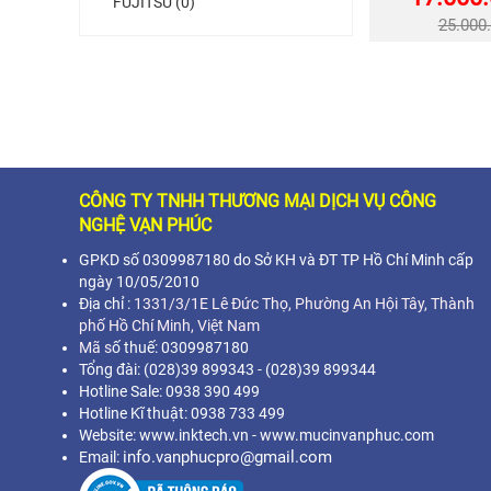
FUJITSU (0)
25.000
CÔNG TY TNHH THƯƠNG MẠI DỊCH VỤ CÔNG
NGHỆ VẠN PHÚC
GPKD số 0309987180 do Sở KH và ĐT TP Hồ Chí Minh cấp
ngày 10/05/2010
Địa chỉ :
1331/3/1E Lê Đức Thọ, Phường An Hội Tây, Thành
phố Hồ Chí Minh,
Việt Nam
Mã s
ố thuế: 0309987180
Tổng đài: (028)39 899343 - (028)39 899344
Hotline Sale: 0938 390 499
Hotline Kĩ thuật: 0938 733 499
Website: www.inktech.vn - www.mucinvanphuc.com
info.vanphucpro@gmail.com
Email: