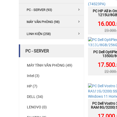
PC - SERVER (93)
PC HP All in On
MU
1215U/8G
SSD/2
MÁY VĂN PHÒNG (98)
FHD/WL+BT
16.000
(74
23.000
LINH KIỆN (258)
NEW
PC - SERVER
PC Dell OptiPl
MU
13500/
SSD/F
17.500
MÁY TÍNH VĂN PHÒNG (49)
22.000
Intel (3)
HP (7)
NEW
DELL (34)
PC Dell Vostro 
MU
LENOVO (0)
RAM 8G/3200| 
| Windows 1
17.000