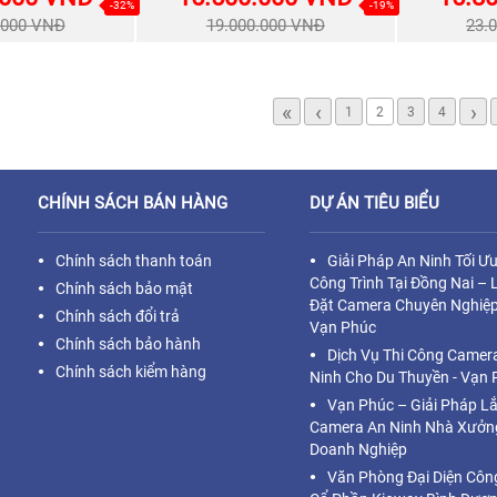
-32%
-19%
.000 VNĐ
19.000.000 VNĐ
23.
«
‹
›
1
2
3
4
CHÍNH SÁCH BÁN HÀNG
DỰ ÁN TIÊU BIỂU
Chính sách thanh toán
Giải Pháp An Ninh Tối Ư
Công Trình Tại Đồng Nai – 
Chính sách bảo mật
Đặt Camera Chuyên Nghiệp
Chính sách đổi trả
Vạn Phúc
Chính sách bảo hành
Dịch Vụ Thi Công Camer
Chính sách kiểm hàng
Ninh Cho Du Thuyền - Vạn 
Vạn Phúc – Giải Pháp L
Camera An Ninh Nhà Xưởn
Doanh Nghiệp
Văn Phòng Đại Diện Côn