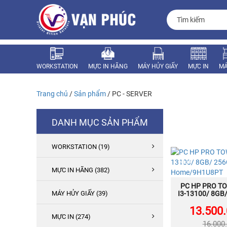
WORKSTATION
MỰC IN HÃNG
MÁY HỦY GIẤY
MỰC IN
MÁ
Trang chủ
/
Sản phẩm
/ PC - SERVER
DANH MỤC SẢN PHẨM
WORKSTATION (19)
NEW
MỰC IN HÃNG (382)
PC HP PRO TO
MU
MÁY HỦY GIẤY (39)
I3-13100/ 8GB
11 Hom
13.500
MỰC IN (274)
16.000