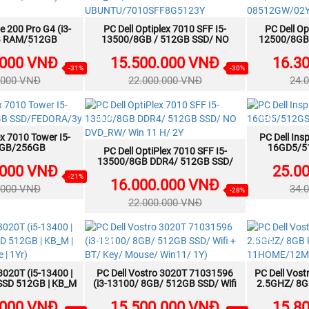
e 200 Pro G4 (i3-
A NGAY
PC Dell Optiplex 7010 SFF I5-
MUA NGAY
PC Dell Op
B RAM/512GB
13500/8GB / 512GB SSD/ NO
12500/8GB
1.5 inch
DVD_RW/
Win 11H/
/K+M/Win 11)
.000 VNĐ
UBUNTU/7010SFF8G5123Y
15.500.000 VNĐ
16.3
08
-31%
-30%
S23PA)
.000 VNĐ
22.000.000 VNĐ
24.
NEW
NEW
ex 7010 Tower I5-
A NGAY
PC Dell Ins
8GB/256GB
16GD5/5
PC Dell OptiPlex 7010 SFF I5-
MUA NGAY
EDORA/3y
13500/8GB DDR4/ 512GB SSD/
.000 VNĐ
25.0
NO DVD_RW/ Win 11 H/ 2Y
-21%
16.000.000 VNĐ
.000 VNĐ
34.
-28%
22.000.000 VNĐ
NEW
NEW
3020T (i5-13400 |
A NGAY
PC Dell Vostro 3020T 71031596
MUA NGAY
PC Dell Vost
SSD 512GB | KB_M
(i3-13100/ 8GB/ 512GB SSD/ Wifi
2.5GHZ/ 8G
1 Home | 1Yr)
+ BT/ Key/ Mouse/ Win11/ 1Y)
WIN 1
.000 VNĐ
15.500.000 VNĐ
15.8