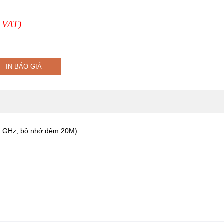
 VAT)
IN BÁO GIÁ
4.6 GHz, bộ nhớ đệm 20M)