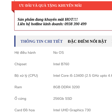
ƯU ĐÃI VÀ QUÀ TẶNG KHUYẾN MÃI
Sản phẩm đang khuyến mãi HOT!!!
Liên hệ hotline kinh doanh: 0938 390 499
THÔNG TIN CHI TIẾT
ĐẶC ĐIỂM NỔI BẬT
Hệ điều hành
No OS
Chipset
Intel B760
Bộ xử lý (CPU)
Intel Core i5-13400 (2.5 GHz upto 
Ram
8GB DDR4 3200
Ổ cứng
256Gb SSD
Card Đồ họa
Intel UHD Graphics 730