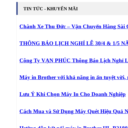
TIN TỨC - KHUYẾN MÃI
Chành Xe Thu Đức – Vận Chuyển Hàng Sài
THÔNG BÁO LỊCH NGHỈ LỄ 30/4 & 1/5 N
Công Ty VẠN PHÚC Thông Báo Lịch Nghỉ L
Máy in Brother với khả năng in ấn tuyệt vời,
Lưu Ý Khi Chọn Máy In Cho Doanh Nghiệp
Cách Mua và Sử Dụng Máy Quét Hiệu Quả 