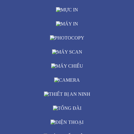
MÁY HỦY GIẤY
MỰC IN
MÁY IN
PHOTOCOPY
MÁY SCAN
MÁY CHIẾU
CAMERA
THIẾT BỊ AN NINH
TỔNG ĐÀI
ĐIỆN THOẠI