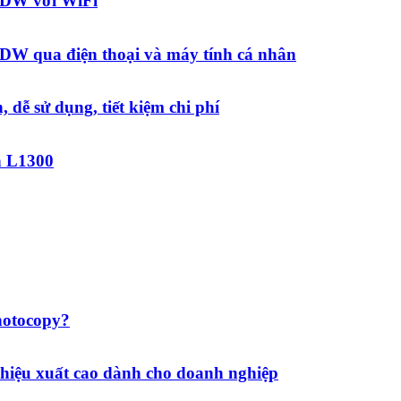
0DW với WiFi
DW qua điện thoại và máy tính cá nhân
dễ sử dụng, tiết kiệm chi phí
n L1300
hotocopy?
iệu xuất cao dành cho doanh nghiệp