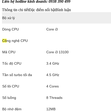
Liên hệ hotline kinh doanh: 0938 390 499
Thông tin chi tiết
Đặc điểm nổi bật
Bình luận
Bộ xử lý
Dòng CPU
Core i3
Cô
ng nghệ CPU
Mã CPU
Core i3 13100
Tốc độ CPU
3.4 GHz
Tần số turbo tối đa
4.5 GHz
Số lõi CPU
4 Cores
Số luồng
8 Threads
Bộ nhớ đệm
12MB