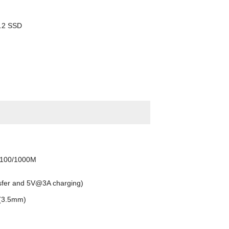
M.2 SSD
d 100/1000M
sfer and 5V@3A charging)
 (3.5mm)