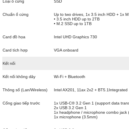
Loại ổ cứng
SSD
Chuẩn ổ cứng
Up to two drives, 1x 3.5 inch HDD + 1x 
• 3.5 inch HDD up to 2TB
• M.2 SSD up to 1TB
Card đồ họa
Intel UHD Graphics 730
Card tích hợp
VGA onboard
Kết nối
Kết nối không dây
Wi-Fi + Bluetooth
Thông số (Lan/Wireless)
Intel AX201, 11ax 2x2 + BT5.1Integrate
Cổng giao tiếp trước
1x USB-C® 3.2 Gen 1 (support data tran
2x USB 3.2 Gen 1
1x headphone / microphone combo jack
1x microphone (3.5mm)