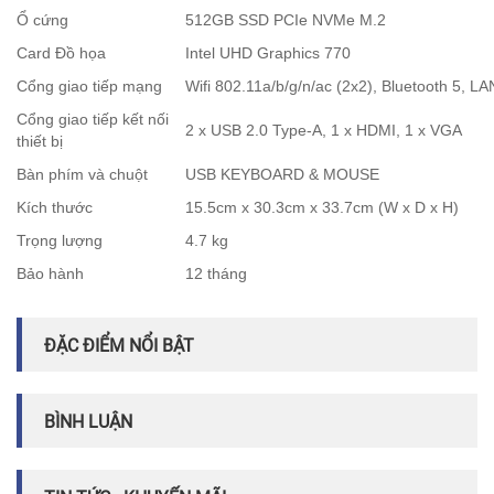
Ổ cứng
512GB SSD PCIe NVMe M.2
Card Đồ họa
Intel UHD Graphics 770
Cổng giao tiếp mạng
Wifi 802.11a/b/g/n/ac (2x2), Bluetooth 5, LA
Cổng giao tiếp kết nối
2 x USB 2.0 Type-A, 1 x HDMI, 1 x VGA
thiết bị
Bàn phím và chuột
USB KEYBOARD & MOUSE
Kích thước
15.5cm x 30.3cm x 33.7cm (W x D x H)
Trọng lượng
4.7 kg
Bảo hành
12 tháng
ĐẶC ĐIỂM NỔI BẬT
BÌNH LUẬN