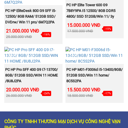
MUA NGAY
PC HP Elite Tower 600 G9
MUA NGAY
PC HP EliteDesk 800 G9 SFF i5-
7B8Y9PA I5 12500/ 8GB DDR5
12500/ 8GB RAM/ 512GB SSD/
4800/ SSD 512GB/Win 11/ 3y
DVDrw/ Win 11 pro/ 6M7Q2PA
15.000.000 VNĐ
-15%
21.000.000 VNĐ
17.500.000 VNĐ
-16%
25.000.000 VNĐ
NEW
NEW
MUA NGAY
MUA NGAY
PC HP Pro SFF 400 G9 I7-13700/
PC HP M01-F3006d I5-13400/8GB/
8GB/ 512GB SSD/WIN 11 HOME
512GB SSD/Win 11 home/
/8U8J2PA
8C5S2PA
20.000.000 VNĐ
15.500.000 VNĐ
-24%
-17%
26.000.000 VNĐ
18.500.000 VNĐ
CÔNG TY TNHH THƯƠNG MẠI DỊCH VỤ CÔNG NGHỆ VẠN
PHÚC