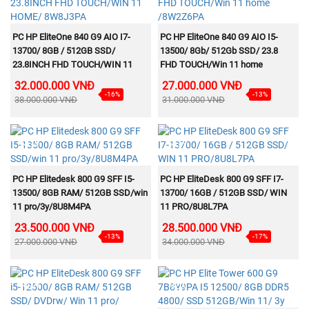
MUA NGAY
MUA NGAY
PC HP EliteOne 840 G9 AIO I7-
PC HP EliteOne 840 G9 AIO I5-
13700/ 8GB / 512GB SSD/
13500/ 8Gb/ 512Gb SSD/ 23.8
23.8INCH FHD TOUCH/WIN 11
FHD TOUCH/Win 11 home
HOME/ 8W8J3PA
/8W2Z6PA
32.000.000 VNĐ
27.000.000 VNĐ
-16%
-13%
38.000.000 VNĐ
31.000.000 VNĐ
NEW
NEW
MUA NGAY
MUA NGAY
PC HP Elitedesk 800 G9 SFF I5-
PC HP EliteDesk 800 G9 SFF I7-
13500/ 8GB RAM/ 512GB SSD/win
13700/ 16GB / 512GB SSD/ WIN
11 pro/3y/8U8M4PA
11 PRO/8U8L7PA
23.500.000 VNĐ
28.500.000 VNĐ
-13%
-17%
27.000.000 VNĐ
34.000.000 VNĐ
NEW
NEW