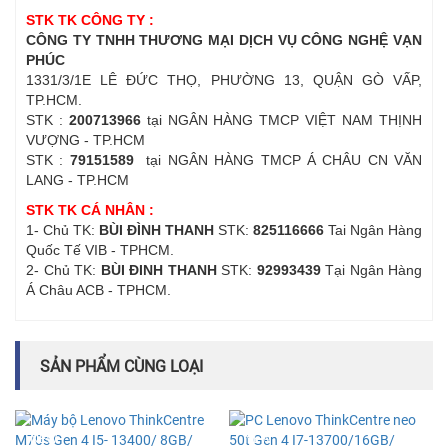
STK TK CÔNG TY :
CÔNG TY TNHH THƯƠNG MẠI DỊCH VỤ CÔNG NGHỆ VẠN
PHÚC
1331/3/1E LÊ ĐỨC THỌ, PHƯỜNG 13, QUẬN GÒ VẤP,
TP.HCM.
STK :
200713966
tại NGÂN HÀNG TMCP VIỆT NAM THỊNH
VƯỢNG - TP.HCM
STK :
79151589
tại NGÂN HÀNG TMCP Á CHÂU CN VĂN
LANG - TP.HCM
STK TK CÁ NHÂN :
1- Chủ TK:
BÙI ĐÌNH THANH
STK:
825116666
Tai Ngân Hàng
Quốc Tế VIB - TPHCM.
2- Chủ TK:
BÙI ĐINH THANH
STK:
92993439
Tại Ngân Hàng
Á Châu ACB - TPHCM.
SẢN PHẨM CÙNG LOẠI
NEW
NEW