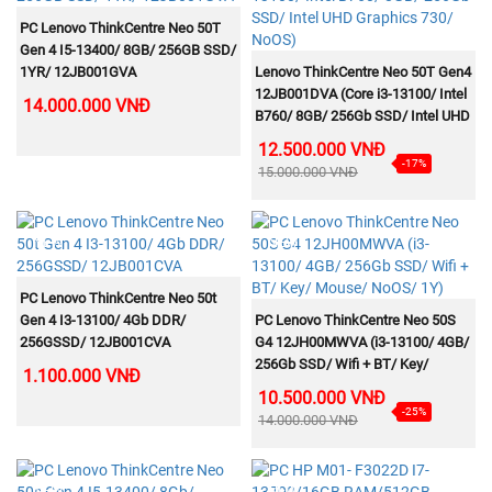
MUA NGAY
PC Lenovo ThinkCentre Neo 50T
Gen 4 I5-13400/ 8GB/ 256GB SSD/
MUA NGAY
1YR/ 12JB001GVA
Lenovo ThinkCentre Neo 50T Gen4
12JB001DVA (Core i3-13100/ Intel
14.000.000 VNĐ
B760/ 8GB/ 256Gb SSD/ Intel UHD
Graphics 730/ NoOS)
12.500.000 VNĐ
-17%
15.000.000 VNĐ
NEW
NEW
MUA NGAY
PC Lenovo ThinkCentre Neo 50t
MUA NGAY
Gen 4 I3-13100/ 4Gb DDR/
PC Lenovo ThinkCentre Neo 50S
256GSSD/ 12JB001CVA
G4 12JH00MWVA (i3-13100/ 4GB/
256Gb SSD/ Wifi + BT/ Key/
1.100.000 VNĐ
Mouse/ NoOS/ 1Y)
10.500.000 VNĐ
-25%
14.000.000 VNĐ
NEW
NEW