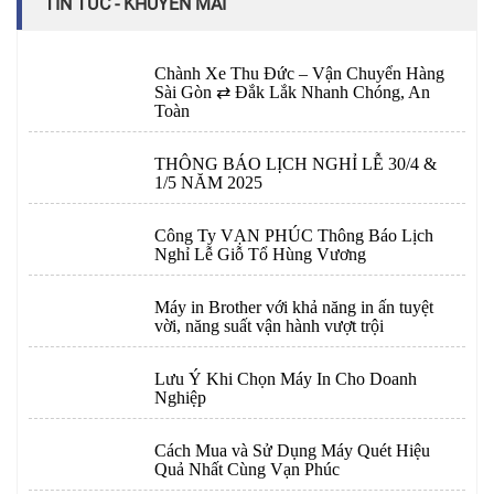
TIN TỨC - KHUYẾN MÃI
Chành Xe Thu Đức – Vận Chuyển Hàng
Sài Gòn ⇄ Đắk Lắk Nhanh Chóng, An
Toàn
THÔNG BÁO LỊCH NGHỈ LỄ 30/4 &
1/5 NĂM 2025
Công Ty VẠN PHÚC Thông Báo Lịch
Nghỉ Lễ Giỗ Tổ Hùng Vương
Máy in Brother với khả năng in ấn tuyệt
vời, năng suất vận hành vượt trội
Lưu Ý Khi Chọn Máy In Cho Doanh
Nghiệp
Cách Mua và Sử Dụng Máy Quét Hiệu
Quả Nhất Cùng Vạn Phúc