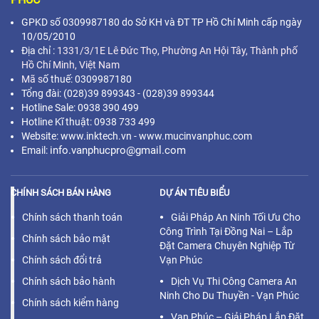
GPKD số 0309987180 do Sở KH và ĐT TP Hồ Chí Minh cấp ngày
10/05/2010
Địa chỉ :
1331/3/1E Lê Đức Thọ, Phường An Hội Tây, Thành phố
Hồ Chí Minh,
Việt Nam
Mã s
ố thuế: 0309987180
Tổng đài: (028)39 899343 - (028)39 899344
Hotline Sale: 0938 390 499
Hotline Kĩ thuật: 0938 733 499
Website: www.inktech.vn - www.mucinvanphuc.com
info.vanphucpro@gmail.com
Email:
CHÍNH SÁCH BÁN HÀNG
DỰ ÁN TIÊU BIỂU
Chính sách thanh toán
Giải Pháp An Ninh Tối Ưu Cho
Công Trình Tại Đồng Nai – Lắp
Chính sách bảo mật
Đặt Camera Chuyên Nghiệp Từ
Chính sách đổi trả
Vạn Phúc
Chính sách bảo hành
Dịch Vụ Thi Công Camera An
Ninh Cho Du Thuyền - Vạn Phúc
Chính sách kiểm hàng
Vạn Phúc – Giải Pháp Lắp Đặt