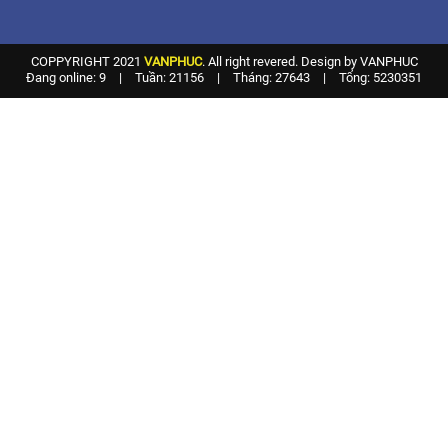
COPPYRIGHT 2021
VANPHUC
. All right revered. Design by VANPHUC
Đang online: 9
|
Tuần: 21156
|
Tháng: 27643
|
Tổng: 5230351