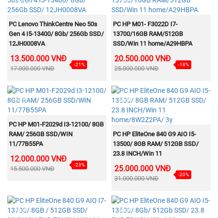
MUA NGAY
MUA NGAY
PC Lenovo ThinkCentre Neo 50s
PC HP M01- F3022D I7-
Gen 4 I5-13400/ 8Gb/ 256Gb SSD/
13700/16GB RAM/512GB
12JH0008VA
SSD/Win 11 home/A29HBPA
13.500.000 VNĐ
20.500.000 VNĐ
-21%
-18%
17.000.000 VNĐ
25.000.000 VNĐ
NEW
NEW
MUA NGAY
PC HP M01-F2029d I3-12100/ 8GB
MUA NGAY
RAM/ 256GB SSD/WIN
PC HP EliteOne 840 G9 AIO I5-
11/77B55PA
13500/ 8GB RAM/ 512GB SSD/
23.8 INCH/Win 11
12.000.000 VNĐ
home/8W2Z2PA/ 3y
-23%
25.000.000 VNĐ
15.500.000 VNĐ
-20%
31.000.000 VNĐ
NEW
NEW