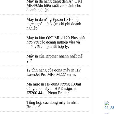
Máy in đa năng trắng đen A4 OKI
MB492dn hiệu xuất cao dành cho
doanh nghiệp
Máy in đa năng Epson L310 tiếp
mực ngoài tiết kiệm chi phí doanh
nghiệp
Máy in kim OKI ML-1120 Plus phù
hơp với các doanh nghiệp vừa và
nhỏ, với chi phí rất hợp lý.
Máy in của Brother nhanh nhất thế
giới
12 tính năng của dòng máy in HP
LaserJet Pro MFP M227 series
Mã mực in HP dung lượng 130ml
dùng cho máy in HP DesignJet
Z5200 44-in Photo Printer
Tổng hợp các dòng máy in nhãn
Brother?