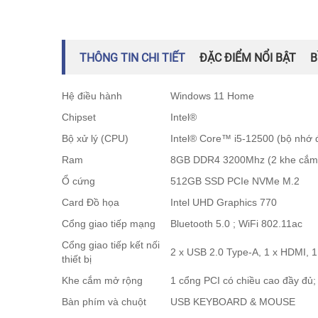
THÔNG TIN CHI TIẾT
ĐẶC ĐIỂM NỔI BẬT
B
Hệ điều hành
Windows 11 Home
Chipset
Intel®
Bộ xử lý (CPU)
Intel® Core™ i5-12500 (bộ nhớ 
Ram
8GB DDR4 3200Mhz (2 khe cắ
Ổ cứng
512GB SSD PCIe NVMe M.2
Card Đồ họa
Intel UHD Graphics 770
Cổng giao tiếp mạng
Bluetooth 5.0 ; WiFi 802.11ac
Cổng giao tiếp kết nối
2 x USB 2.0 Type-A, 1 x HDMI, 1
thiết bị
Khe cắm mở rộng
1 cổng PCI có chiều cao đầy đủ;
Bàn phím và chuột
USB KEYBOARD & MOUSE