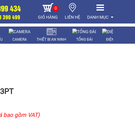
899 434
0
8 390 499
GIỎ HÀNG
LIÊN HỆ
DANH MỤC
ẾU
CAMERA
THIẾT BỊ AN NINH
TỔNG ĐÀI
ĐIỆN THOẠI
C3PT
á bao gồm VAT)