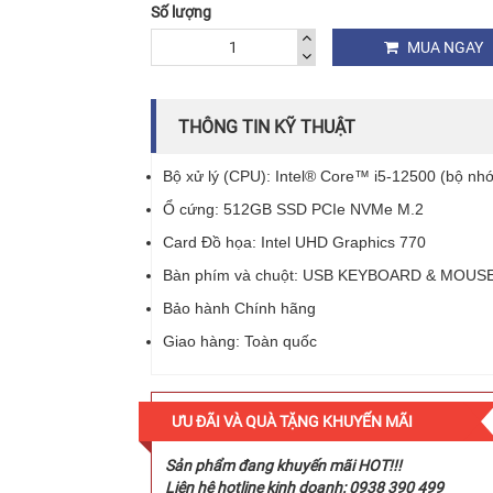
Số lượng
MUA NGAY
THÔNG TIN KỸ THUẬT
Bộ xử lý (CPU): Intel® Core™ i5-12500 (bộ nh
Ổ cứng: 512GB SSD PCIe NVMe M.2
Card Đồ họa: Intel UHD Graphics 770
Bàn phím và chuột: USB KEYBOARD & MOUS
Bảo hành Chính hãng
Giao hàng: Toàn quốc
ƯU ĐÃI VÀ QUÀ TẶNG KHUYẾN MÃI
Sản phẩm đang khuyến mãi HOT!!!
Liên hệ hotline kinh doanh: 0938 390 499