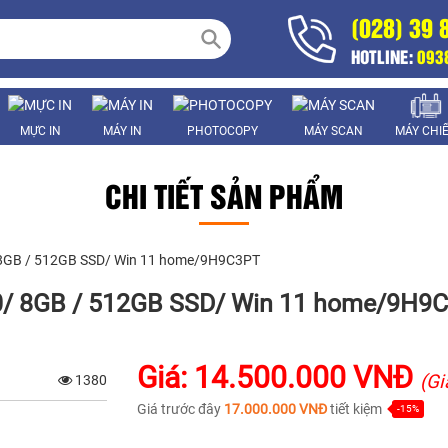
(028) 39 
HOTLINE:
093
MỰC IN
MÁY IN
PHOTOCOPY
MÁY SCAN
MÁY CHI
CHI TIẾT SẢN PHẨM
 8GB / 512GB SSD/ Win 11 home/9H9C3PT
00/ 8GB / 512GB SSD/ Win 11 home/9H9
Giá: 14.500.000 VNĐ
(Gi
1380
Giá trước đây
17.000.000 VNĐ
tiết kiệm
-15%