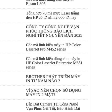
Epson L805
Tổng hợp 70 mã mực Laser trắng
đen HP có từ năm 2,000 tới nay
CÔNG TY CÔNG NGHỆ VẠN
PHÚC THÔNG BÁO LỊCH
NGHỈ TẾT NGUYÊN ĐÁN 2025
Các mã linh kiện máy in HP Color
LaserJet Pro M452 series
Các mã linh kiện dùng cho máy in
HP Color LaserJet Enterprise M651
series
BROTHER PHÁT TRIỂN MÁY
IN TỪ NĂM NÀO ?
VÌ SAO NÊN CHỌN SỬ DỤNG
MÁY IN 2 MẶT?
Lắp Đặt Camera Tại Công Nghệ
Vạn Phúc Giá Tốt, Bảo Hành Dài