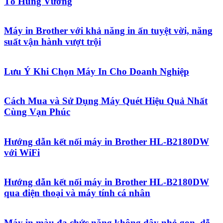
Tổ Hùng Vương
Máy in Brother với khả năng in ấn tuyệt vời, năng
suất vận hành vượt trội
Lưu Ý Khi Chọn Máy In Cho Doanh Nghiệp
Cách Mua và Sử Dụng Máy Quét Hiệu Quả Nhất
Cùng Vạn Phúc
Hướng dẫn kết nối máy in Brother HL-B2180DW
với WiFi
Hướng dẫn kết nối máy in Brother HL-B2180DW
qua điện thoại và máy tính cá nhân
Máy in màu đa chức năng không dây nhỏ gọn, dễ