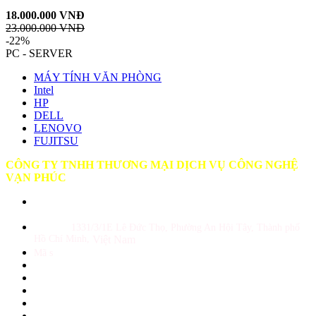
18.000.000 VNĐ
23.000.000 VNĐ
-22%
PC - SERVER
MÁY TÍNH VĂN PHÒNG
Intel
HP
DELL
LENOVO
FUJITSU
CÔNG TY TNHH THƯƠNG MẠI DỊCH VỤ CÔNG NGHỆ
VẠN PHÚC
GPKD số 0309987180 do Sở KH và ĐT TP Hồ Chí Minh cấp ngày
10/05/2010
Địa chỉ :
1331/3/1E Lê Đức Thọ, Phường An Hội Tây, Thành phố
Hồ Chí Minh,
Việt Nam
Mã s
ố thuế: 0309987180
Tổng đài: (028)39 899343 - (028)39 899344
Hotline Sale: 0938 390 499
Hotline Kĩ thuật: 0938 733 499
Website: www.inktech.vn - www.mucinvanphuc.com