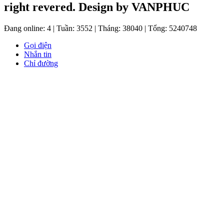
right revered. Design by VANPHUC
Đang online: 4
|
Tuần: 3552
|
Tháng: 38040
|
Tổng: 5240748
Gọi điện
Nhắn tin
Chỉ đường