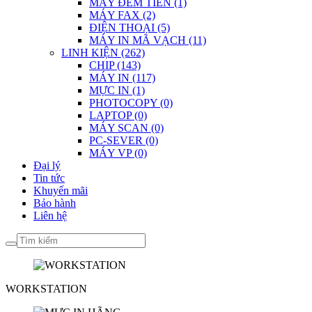
MÁY ĐẾM TIỀN (1)
MÁY FAX (2)
ĐIỆN THOẠI (5)
MÁY IN MÃ VẠCH (11)
LINH KIỆN (262)
CHIP (143)
MÁY IN (117)
MỰC IN (1)
PHOTOCOPY (0)
LAPTOP (0)
MÁY SCAN (0)
PC-SEVER (0)
MÁY VP (0)
Đại lý
Tin tức
Khuyến mãi
Bảo hành
Liên hệ
WORKSTATION