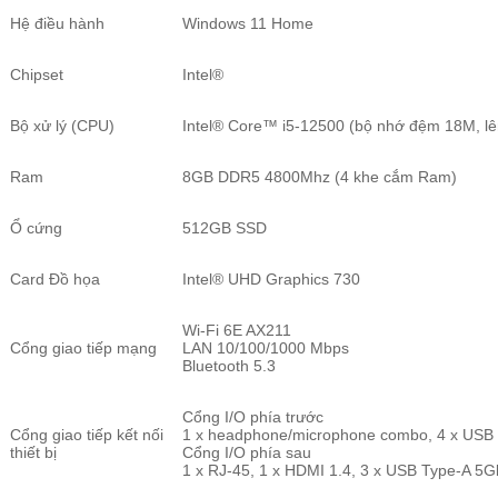
Hệ điều hành
Windows 11 Home
Chipset
Intel®
Bộ xử lý (CPU)
Intel® Core™ i5-12500 (bộ nhớ đệm 18M, l
Ram
8GB DDR5 4800Mhz (4 khe cắm Ram)
Ổ cứng
512GB SSD
Card Đồ họa
Intel® UHD Graphics 730
Wi-Fi 6E AX211
Cổng giao tiếp mạng
LAN 10/100/1000 Mbps
Bluetooth 5.3
Cổng I/O phía trước
Cổng giao tiếp kết nối
1 x headphone/microphone combo, 4 x USB
thiết bị
Cổng I/O phía sau
1 x RJ-45, 1 x HDMI 1.4, 3 x USB Type-A 5G