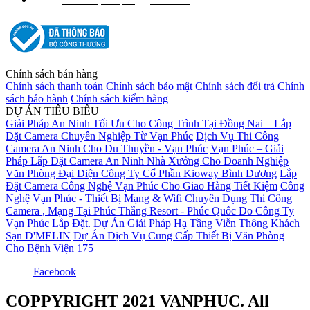
info.vanphucpro@gmail.com
Email:
Chính sách bán hàng
Chính sách thanh toán
Chính sách bảo mật
Chính sách đổi trả
Chính
sách bảo hành
Chính sách kiểm hàng
DỰ ÁN TIÊU BIỂU
Giải Pháp An Ninh Tối Ưu Cho Công Trình Tại Đồng Nai – Lắp
Đặt Camera Chuyên Nghiệp Từ Vạn Phúc
Dịch Vụ Thi Công
Camera An Ninh Cho Du Thuyền - Vạn Phúc
Vạn Phúc – Giải
Pháp Lắp Đặt Camera An Ninh Nhà Xưởng Cho Doanh Nghiệp
Văn Phòng Đại Diện Công Ty Cổ Phần Kioway Bình Dương
Lắp
Đặt Camera Công Nghệ Vạn Phúc Cho Giao Hàng Tiết Kiệm
Công
Nghệ Vạn Phúc - Thiết Bị Mạng & Wifi Chuyên Dụng
Thi Công
Camera , Mạng Tại Phúc Thắng Resort - Phúc Quốc Do Công Ty
Vạn Phúc Lắp Đặt.
Dự Án Giải Pháp Hạ Tầng Viễn Thông Khách
Sạn D'MELIN
Dự Án Dịch Vụ Cung Cấp Thiết Bị Văn Phòng
Cho Bệnh Viện 175
Facebook
COPPYRIGHT 2021
VANPHUC
. All