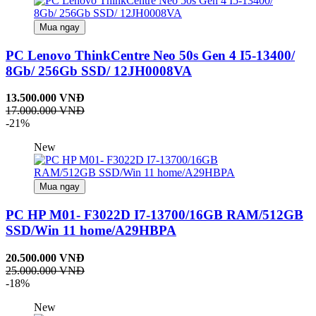
Mua ngay
PC Lenovo ThinkCentre Neo 50s Gen 4 I5-13400/
8Gb/ 256Gb SSD/ 12JH0008VA
13.500.000 VNĐ
17.000.000 VNĐ
-21%
New
Mua ngay
PC HP M01- F3022D I7-13700/16GB RAM/512GB
SSD/Win 11 home/A29HBPA
20.500.000 VNĐ
25.000.000 VNĐ
-18%
New