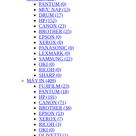
PANTUM (0)
MỰC NẠP (13)
DRUM (17)
HP (152)
CANON (23)
BROTHER (25)
EPSON (0)
XEROX (0)
PANASONIC (0)
LEXMARK (0)
SAMSUNG (22)
OKI (0)
RICOH (0)
SHARP (0)
MÁY IN (409)
FUJIFILM (23)
PANTUM (18)
HP (191)
CANON (71)
BROTHER (38)
EPSON (53)
XEROX (7)
RICOH (3)
OKI (0)
OLIVETTI (1)