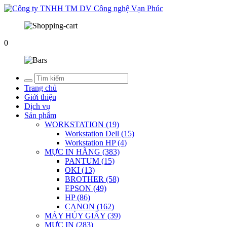
0
Trang chủ
Giới thiệu
Dịch vụ
Sản phẩm
WORKSTATION (19)
Workstation Dell (15)
Workstation HP (4)
MỰC IN HÃNG (383)
PANTUM (15)
OKI (13)
BROTHER (58)
EPSON (49)
HP (86)
CANON (162)
MÁY HỦY GIẤY (39)
MỰC IN (283)