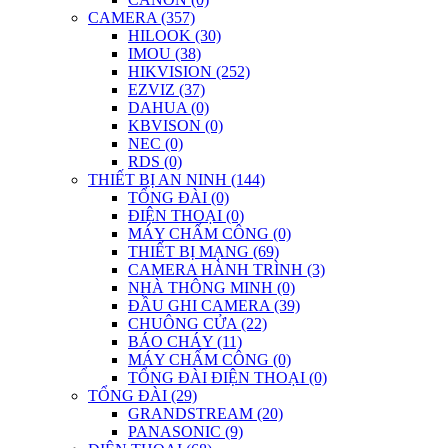
CAMERA (357)
HILOOK (30)
IMOU (38)
HIKVISION (252)
EZVIZ (37)
DAHUA (0)
KBVISON (0)
NEC (0)
RDS (0)
THIẾT BỊ AN NINH (144)
TỔNG ĐÀI (0)
ĐIỆN THOẠI (0)
MÁY CHẤM CÔNG (0)
THIẾT BỊ MẠNG (69)
CAMERA HÀNH TRÌNH (3)
NHÀ THÔNG MINH (0)
ĐẦU GHI CAMERA (39)
CHUÔNG CỬA (22)
BÁO CHÁY (11)
MÁY CHẤM CÔNG (0)
TỔNG ĐÀI ĐIỆN THOẠI (0)
TỔNG ĐÀI (29)
GRANDSTREAM (20)
PANASONIC (9)