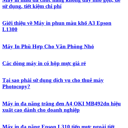
sử dụng, tiết kiệm chi phí
Giới thiệu về Máy in phun màu khổ A3 Epson
L1300
Máy In Phù Hợp Cho Văn Phòng Nhỏ
Các dòng máy in có hộp mực giá rẻ
Tại sao phải sử dụng dịch vụ cho thuê máy
Photocopy?
Máy in đa năng trắng đen A4 OKI MB492dn hiệu
xuất cao dành cho doanh nghiệp
Máy in đa năng Epson L310 tiếp mực ngoài tiết