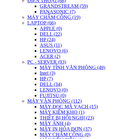
ĐIỆN THOẠI (68)
GRANDSTREAM (59)
PANASONIC (7)
MÁY CHẤM CÔNG (19)
LAPTOP (66)
APPLE (0)
DELL (22)
HP (24)
ASUS (11)
LENOVO (6)
ACER (2)
PC - SERVER (93)
MÁY TÍNH VĂN PHÒNG (49)
Intel (3)
HP (7)
DELL (34)
LENOVO (0)
FUJITSU (0)
MÁY VĂN PHÒNG (112)
MÁY ĐỌC MÃ VẠCH (15)
MÁY KIỂM KHO (1)
THIẾT BỊ HỘI NGHỊ (23)
MÁY ẢNH (4)
MÁY IN HÓA ĐƠN (37)
MÁY CHẤM CÔNG (0)