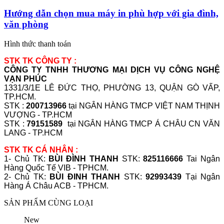
Hướng dẫn chọn mua máy in phù hợp với gia đình,
văn phòng
Hình thức thanh toán
STK TK CÔNG TY :
CÔNG TY TNHH THƯƠNG MẠI DỊCH VỤ CÔNG NGHỆ
VẠN PHÚC
1331/3/1E LÊ ĐỨC THỌ, PHƯỜNG 13, QUẬN GÒ VẤP,
TP.HCM.
STK :
200713966
tại NGÂN HÀNG TMCP VIỆT NAM THỊNH
VƯỢNG - TP.HCM
STK :
79151589
tại NGÂN HÀNG TMCP Á CHÂU CN VĂN
LANG - TP.HCM
STK TK CÁ NHÂN :
1- Chủ TK:
BÙI ĐÌNH THANH
STK:
825116666
Tai Ngân
Hàng Quốc Tế VIB - TPHCM.
2- Chủ TK:
BÙI ĐINH THANH
STK:
92993439
Tại Ngân
Hàng Á Châu ACB - TPHCM.
SẢN PHẨM CÙNG LOẠI
New