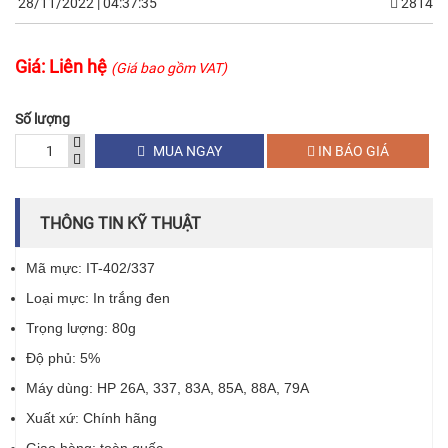
28/11/2022 | 04:37:35
2814
Giá:
Liên hệ
(Giá bao gồm VAT)
Số lượng
MUA NGAY
IN BÁO GIÁ
THÔNG TIN KỸ THUẬT
Mã mực: IT-402/337
Loại mực: In trắng đen
Trọng lượng: 80g
Độ phủ: 5%
Máy dùng: HP 26A, 337, 83A, 85A, 88A, 79A
Xuất xứ: Chính hãng