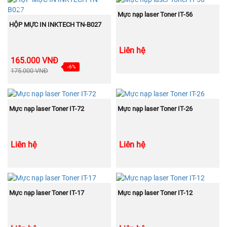
BÁN
NEW
MUA NGAY
CHẠY
Mực nạp laser Toner IT-56
MUA NGAY
HỘP MỰC IN INKTECH TN-B027
Liên hệ
165.000 VNĐ
-6%
175.000 VNĐ
BÁN
BÁN
MUA NGAY
MUA NGAY
CHẠY
CHẠY
Mực nạp laser Toner IT-72
Mực nạp laser Toner IT-26
Liên hệ
Liên hệ
BÁN
BÁN
MUA NGAY
MUA NGAY
CHẠY
CHẠY
Mực nạp laser Toner IT-17
Mực nạp laser Toner IT-12