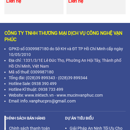
Liên hệ
Liên hệ
CÔNG TY TNHH THƯƠNG MẠI DỊCH VỤ CÔNG NGHỆ VẠN
PHÚC
GPKD số 0309987180 do Sở KH và ĐT TP Hồ Chí Minh cấp ngày
10/05/2010
Địa chỉ :
1331/3/1E Lê Đức Thọ, Phường An Hội Tây, Thành phố
Hồ Chí Minh,
Việt Nam
Mã s
ố thuế: 0309987180
Tổng đài: (028)39 899343 - (028)39 899344
Hotline Sale: 0938 390 499
Hotline Kĩ thuật: 0938 733 499
Website: www.inktech.vn - www.mucinvanphuc.com
info.vanphucpro@gmail.com
Email:
CHÍNH SÁCH BÁN HÀNG
DỰ ÁN TIÊU BIỂU
Chính sách thanh toán
Giải Pháp An Ninh Tối Ưu Cho