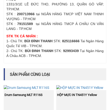
1331/3/1E LÊ ĐỨC THỌ, PHƯỜNG 13, QUẬN GÒ VẤP,
TP.HCM.
STK :
200713966
tại NGÂN HÀNG TMCP VIỆT NAM THỊNH
VƯỢNG - TP.HCM
STK :
79151589
tại NGÂN HÀNG TMCP Á CHÂU CN VĂN
LANG - TP.HCM
STK TK CÁ NHÂN :
1- Chủ TK:
BÙI ĐÌNH THANH
STK:
825116666
Tai Ngân Hàng
Quốc Tế VIB - TPHCM.
2- Chủ TK:
BÙI ĐINH THANH
STK:
92993439
Tại Ngân Hàng
Á Châu ACB - TPHCM.
SẢN PHẨM CÙNG LOẠI
NEW
NEW
MUA NGAY
MUA NGAY
Drum Samsung MLT R116S
HỘP MỰC IN TN451Y Yellow