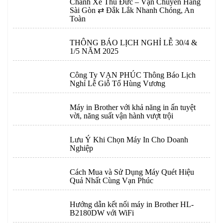
Chành Xe Thu Đức – Vận Chuyển Hàng
Sài Gòn ⇄ Đắk Lắk Nhanh Chóng, An
Toàn
THÔNG BÁO LỊCH NGHỈ LỄ 30/4 &
1/5 NĂM 2025
Công Ty VẠN PHÚC Thông Báo Lịch
Nghỉ Lễ Giỗ Tổ Hùng Vương
Máy in Brother với khả năng in ấn tuyệt
vời, năng suất vận hành vượt trội
Lưu Ý Khi Chọn Máy In Cho Doanh
Nghiệp
Cách Mua và Sử Dụng Máy Quét Hiệu
Quả Nhất Cùng Vạn Phúc
Hướng dẫn kết nối máy in Brother HL-
B2180DW với WiFi