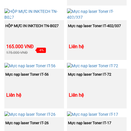
BÁN
NEW
CHẠY
MUA NGAY
MUA NGAY
HỘP MỰC IN INKTECH TN-B027
Mực nạp laser Toner IT-402/337
165.000 VNĐ
Liên hệ
-6%
175.000 VNĐ
BÁN
BÁN
MUA NGAY
MUA NGAY
CHẠY
CHẠY
Mực nạp laser Toner IT-56
Mực nạp laser Toner IT-72
Liên hệ
Liên hệ
BÁN
BÁN
MUA NGAY
MUA NGAY
CHẠY
CHẠY
Mực nạp laser Toner IT-26
Mực nạp laser Toner IT-17