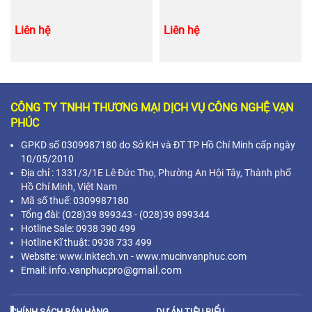
Liên hệ
Liên hệ
CÔNG TY TNHH THƯƠNG MẠI DỊCH VỤ CÔNG NGHỆ VẠN
PHÚC
GPKD số 0309987180 do Sở KH và ĐT TP Hồ Chí Minh cấp ngày
10/05/2010
Địa chỉ :
1331/3/1E Lê Đức Thọ, Phường An Hội Tây, Thành phố
Hồ Chí Minh,
Việt Nam
Mã s
ố thuế: 0309987180
Tổng đài: (028)39 899343 - (028)39 899344
Hotline Sale: 0938 390 499
Hotline Kĩ thuật: 0938 733 499
Website: www.inktech.vn - www.mucinvanphuc.com
info.vanphucpro@gmail.com
Email:
CHÍNH SÁCH BÁN HÀNG
DỰ ÁN TIÊU BIỂU