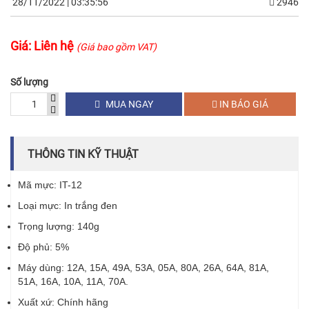
28/11/2022 | 03:35:56
2946
Giá:
Liên hệ
(Giá bao gồm VAT)
Số lượng
MUA NGAY
IN BÁO GIÁ
THÔNG TIN KỸ THUẬT
Mã mực: IT-12
Loại mực: In trắng đen
Trọng lượng: 140g
Độ phủ: 5%
Máy dùng: 12A, 15A, 49A, 53A, 05A, 80A, 26A, 64A, 81A,
51A, 16A, 10A, 11A, 70A.
Xuất xứ: Chính hãng