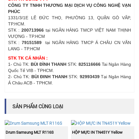
CÔNG TY TNHH THƯƠNG MẠI DỊCH VỤ CÔNG NGHỆ VẠN
PHÚC
1331/3/1E LÊ ĐỨC THỌ, PHƯỜNG 13, QUẬN GÒ VẤP,
TP.HCM.
STK :
200713966
tại NGÂN HÀNG TMCP VIỆT NAM THỊNH
VƯỢNG - TP.HCM
STK :
79151589
tại NGÂN HÀNG TMCP Á CHÂU CN VĂN
LANG - TP.HCM
STK TK CÁ NHÂN :
1- Chủ TK:
BÙI ĐÌNH THANH
STK:
825116666
Tai Ngân Hàng
Quốc Tế VIB - TPHCM.
2- Chủ TK:
BÙI ĐINH THANH
STK:
92993439
Tại Ngân Hàng
Á Châu ACB - TPHCM.
SẢN PHẨM CÙNG LOẠI
NEW
NEW
MUA NGAY
MUA NGAY
Drum Samsung MLT R116S
HỘP MỰC IN TN451Y Yellow