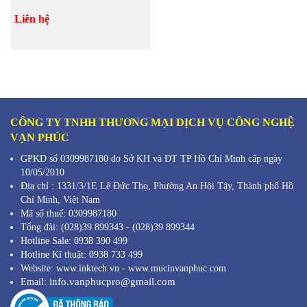
Liên hệ
CÔNG TY TNHH THƯƠNG MẠI DỊCH VỤ CÔNG NGHỆ
VẠN PHÚC
GPKD số 0309987180 do Sở KH và ĐT TP Hồ Chí Minh cấp ngày
10/05/2010
Địa chỉ :
1331/3/1E Lê Đức Thọ, Phường An Hội Tây, Thành phố Hồ
Chí Minh,
Việt Nam
Mã s
ố thuế: 0309987180
Tổng đài: (028)39 899343 - (028)39 899344
Hotline Sale: 0938 390 499
Hotline Kĩ thuật: 0938 733 499
Website: www.inktech.vn - www.mucinvanphuc.com
info.vanphucpro@gmail.com
Email: