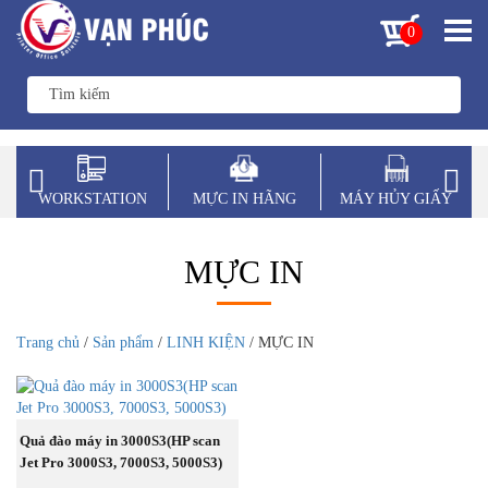
0
WORKSTATION
MỰC IN HÃNG
MÁY HỦY GIẤY
MỰC IN
Trang chủ
/
Sản phẩm
/
LINH KIỆN
/ MỰC IN
BÁN
CHẠY
MUA NGAY
Quả đào máy in 3000S3(HP scan
Jet Pro 3000S3, 7000S3, 5000S3)