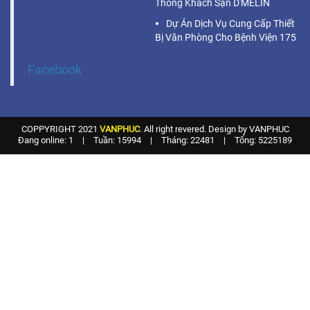
Thông Khách Sạn D'MELIN
Dự Án Dịch Vụ Cung Cấp Thiết
Bị Văn Phòng Cho Bệnh Viện 175
Facebook
COPPYRIGHT 2021
VANPHUC
. All right revered. Design by VANPHUC
Đang online: 1
|
Tuần: 15994
|
Tháng: 22481
|
Tổng: 5225189