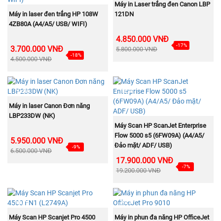
MUA NGAY
Máy in Laser trắng đen Canon LBP
MUA NGAY
Máy in laser đen trắng HP 108W
121DN
4ZB80A (A4/A5/ USB/ WIFI)
4.850.000 VNĐ
-17%
3.700.000 VNĐ
5.800.000 VNĐ
-18%
4.500.000 VNĐ
NEW
NEW
MUA NGAY
Máy in laser Canon Đơn năng
LBP233DW (NK)
MUA NGAY
Máy Scan HP ScanJet Enterprise
Flow 5000 s5 (6FW09A) (A4/A5/
5.950.000 VNĐ
Đảo mặt/ ADF/ USB)
-9%
6.500.000 VNĐ
17.900.000 VNĐ
-7%
19.200.000 VNĐ
NEW
NEW
MUA NGAY
MUA NGAY
Máy Scan HP Scanjet Pro 4500
Máy in phun đa năng HP OfficeJet