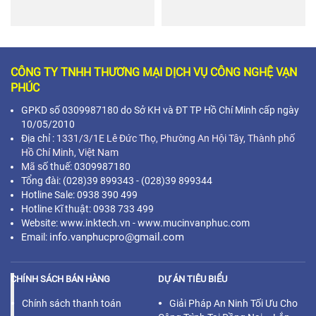
CÔNG TY TNHH THƯƠNG MẠI DỊCH VỤ CÔNG NGHỆ VẠN
PHÚC
GPKD số 0309987180 do Sở KH và ĐT TP Hồ Chí Minh cấp ngày
10/05/2010
Địa chỉ :
1331/3/1E Lê Đức Thọ, Phường An Hội Tây, Thành phố
Hồ Chí Minh,
Việt Nam
Mã s
ố thuế: 0309987180
Tổng đài: (028)39 899343 - (028)39 899344
Hotline Sale: 0938 390 499
Hotline Kĩ thuật: 0938 733 499
Website: www.inktech.vn - www.mucinvanphuc.com
info.vanphucpro@gmail.com
Email:
CHÍNH SÁCH BÁN HÀNG
DỰ ÁN TIÊU BIỂU
Chính sách thanh toán
Giải Pháp An Ninh Tối Ưu Cho