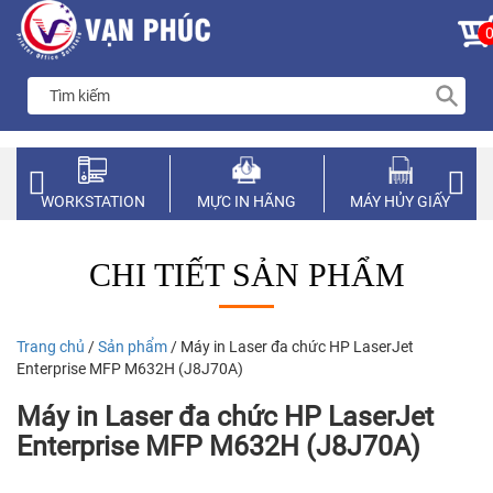
WORKSTATION
MỰC IN HÃNG
MÁY HỦY GIẤY
CHI TIẾT SẢN PHẨM
Trang chủ
/
Sản phẩm
/ Máy in Laser đa chức HP LaserJet
Enterprise MFP M632H (J8J70A)
Máy in Laser đa chức HP LaserJet
Enterprise MFP M632H (J8J70A)