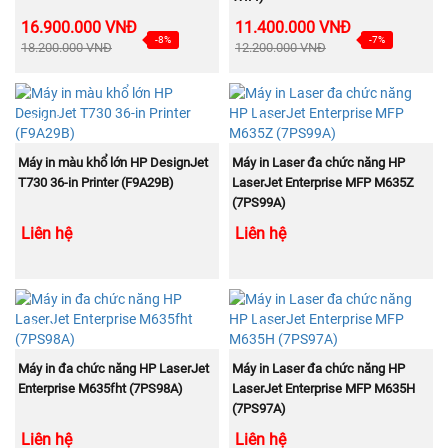
16.900.000 VNĐ
11.400.000 VNĐ
-8%
-7%
18.200.000 VNĐ
12.200.000 VNĐ
BÁN
BÁN
CHẠY
CHẠY
MUA NGAY
MUA NGAY
Máy in màu khổ lớn HP DesignJet
Máy in Laser đa chức năng HP
T730 36-in Printer (F9A29B)
LaserJet Enterprise MFP M635Z
(7PS99A)
Liên hệ
Liên hệ
BÁN
BÁN
CHẠY
CHẠY
MUA NGAY
MUA NGAY
Máy in đa chức năng HP LaserJet
Máy in Laser đa chức năng HP
Enterprise M635fht (7PS98A)
LaserJet Enterprise MFP M635H
(7PS97A)
Liên hệ
Liên hệ