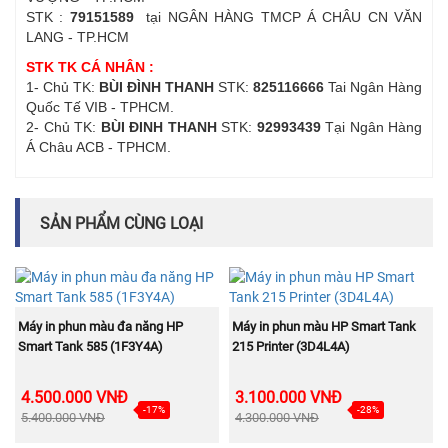
STK :
79151589
tại NGÂN HÀNG TMCP Á CHÂU CN VĂN
LANG - TP.HCM
STK TK CÁ NHÂN :
1- Chủ TK:
BÙI ĐÌNH THANH
STK:
825116666
Tai Ngân Hàng
Quốc Tế VIB - TPHCM.
2- Chủ TK:
BÙI ĐINH THANH
STK:
92993439
Tại Ngân Hàng
Á Châu ACB - TPHCM.
SẢN PHẨM CÙNG LOẠI
MUA NGAY
MUA NGAY
Máy in phun màu đa năng HP
Máy in phun màu HP Smart Tank
Smart Tank 585 (1F3Y4A)
215 Printer (3D4L4A)
4.500.000 VNĐ
3.100.000 VNĐ
-17%
-28%
5.400.000 VNĐ
4.300.000 VNĐ