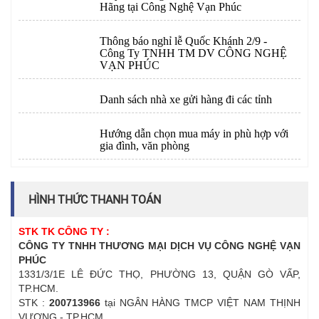
Hãng tại Công Nghệ Vạn Phúc
Thông báo nghỉ lễ Quốc Khánh 2/9 -
Công Ty TNHH TM DV CÔNG NGHỆ
VẠN PHÚC
Danh sách nhà xe gửi hàng đi các tỉnh
Hướng dẫn chọn mua máy in phù hợp với
gia đình, văn phòng
HÌNH THỨC THANH TOÁN
STK TK CÔNG TY :
CÔNG TY TNHH THƯƠNG MẠI DỊCH VỤ CÔNG NGHỆ VẠN
PHÚC
1331/3/1E LÊ ĐỨC THỌ, PHƯỜNG 13, QUẬN GÒ VẤP,
TP.HCM.
STK :
200713966
tại NGÂN HÀNG TMCP VIỆT NAM THỊNH
VƯỢNG - TP.HCM