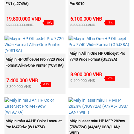
FN1 (L2749A)
Pro 9010
19.800.000 VNĐ
6.100.000 VNĐ
-10%
-7%
22.000.000 VNĐ
6.550.000 VNĐ
NEW
NEW
MUA NGAY
Máy in All in One HP Officejet Pro
MUA NGAY
Máy in HP OfficeJet Pro 7720 Wide
7740 Wide Format (G5J38A)
Format All-in-One Printer (Y0S18A)
8.900.000 VNĐ
-6%
7.400.000 VNĐ
9.400.000 VNĐ
-11%
8.300.000 VNĐ
NEW
MUA NGAY
MUA NGAY
Máy in màu A4 HP Color LaserJet
Máy in laser màu HP MFP 282nw
Pro M479dw (W1A77A)
(7KW72A) (A4/A5/ USB/ LAN/
WIFI)