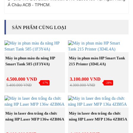
Á Châu ACB - TPHCM.
SẢN PHẨM CÙNG LOẠI
MUA NGAY
MUA NGAY
Máy in phun màu đa năng HP
Máy in phun màu HP Smart Tank
Smart Tank 585 (1F3Y4A)
215 Printer (3D4L4A)
4.500.000 VNĐ
3.100.000 VNĐ
-17%
-28%
5.400.000 VNĐ
4.300.000 VNĐ
MUA NGAY
MUA NGAY
Máy in laser đen trắng đa chức
Máy in laser đen trắng đa chức
năng HP Laser MFP 136w 4ZB86A
năng HP Laser MFP 136a 4ZB85A