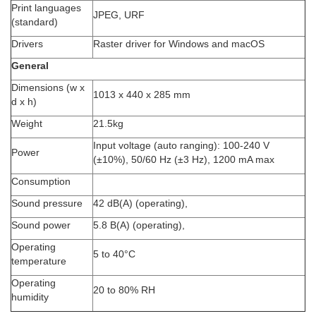
Print languages
JPEG, URF
(standard)
Drivers
Raster driver for Windows and macOS
General
Dimensions (w x
1013 x 440 x 285 mm
d x h)
Weight
21.5kg
Input voltage (auto ranging): 100-240 V
Power
(±10%), 50/60 Hz (±3 Hz), 1200 mA max
Consumption
Sound pressure
42 dB(A) (operating),
Sound power
5.8 B(A) (operating),
Operating
5 to 40°C
temperature
Operating
20 to 80% RH
humidity