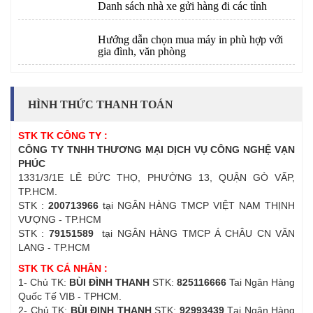
Danh sách nhà xe gửi hàng đi các tỉnh
Hướng dẫn chọn mua máy in phù hợp với
gia đình, văn phòng
HÌNH THỨC THANH TOÁN
STK TK CÔNG TY :
CÔNG TY TNHH THƯƠNG MẠI DỊCH VỤ CÔNG NGHỆ VẠN
PHÚC
1331/3/1E LÊ ĐỨC THỌ, PHƯỜNG 13, QUẬN GÒ VẤP,
TP.HCM.
STK :
200713966
tại NGÂN HÀNG TMCP VIỆT NAM THỊNH
VƯỢNG - TP.HCM
STK :
79151589
tại NGÂN HÀNG TMCP Á CHÂU CN VĂN
LANG - TP.HCM
STK TK CÁ NHÂN :
1- Chủ TK:
BÙI ĐÌNH THANH
STK:
825116666
Tai Ngân Hàng
Quốc Tế VIB - TPHCM.
2- Chủ TK:
BÙI ĐINH THANH
STK:
92993439
Tại Ngân Hàng