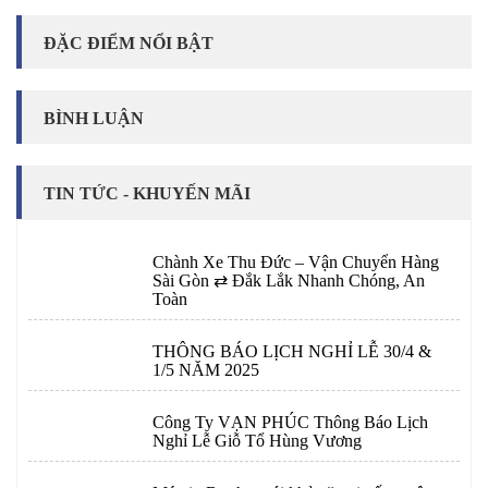
ĐẶC ĐIỂM NỔI BẬT
BÌNH LUẬN
TIN TỨC - KHUYẾN MÃI
Chành Xe Thu Đức – Vận Chuyển Hàng
Sài Gòn ⇄ Đắk Lắk Nhanh Chóng, An
Toàn
THÔNG BÁO LỊCH NGHỈ LỄ 30/4 &
1/5 NĂM 2025
Công Ty VẠN PHÚC Thông Báo Lịch
Nghỉ Lễ Giỗ Tổ Hùng Vương