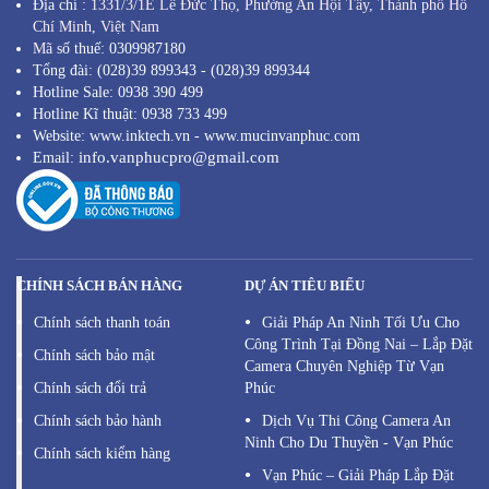
Địa chỉ :
1331/3/1E Lê Đức Thọ, Phường An Hội Tây, Thành phố Hồ
Chí Minh,
Việt Nam
Mã s
ố thuế: 0309987180
Tổng đài: (028)39 899343 - (028)39 899344
Hotline Sale: 0938 390 499
Hotline Kĩ thuật: 0938 733 499
Website: www.inktech.vn - www.mucinvanphuc.com
info.vanphucpro@gmail.com
Email:
CHÍNH SÁCH BÁN HÀNG
DỰ ÁN TIÊU BIỂU
Chính sách thanh toán
Giải Pháp An Ninh Tối Ưu Cho
Công Trình Tại Đồng Nai – Lắp Đặt
Chính sách bảo mật
Camera Chuyên Nghiệp Từ Vạn
Chính sách đổi trả
Phúc
Chính sách bảo hành
Dịch Vụ Thi Công Camera An
Ninh Cho Du Thuyền - Vạn Phúc
Chính sách kiểm hàng
Vạn Phúc – Giải Pháp Lắp Đặt