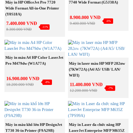
MUA NGAY
Máy in HP OfficeJet Pro 7720
7740 Wide Format (G5J38A)
Wide Format All-in-One Printer
(Y0S18A)
8.900.000 VNĐ
-6%
7.400.000 VNĐ
9.400.000 VNĐ
-11%
8.300.000 VNĐ
NEW
MUA NGAY
Máy in màu A4 HP Color LaserJet
MUA NGAY
Pro M479dw (W1A77A)
Máy in laser màu HP MFP 282nw
(7KW72A) (A4/A5/ USB/ LAN/
WIFI)
16.900.000 VNĐ
-8%
11.400.000 VNĐ
18.200.000 VNĐ
-7%
12.200.000 VNĐ
BÁN
BÁN
CHẠY
CHẠY
MUA NGAY
MUA NGAY
Máy in màu khổ lớn HP DesignJet
Máy in Laser đa chức năng HP
T730 36-in Printer (F9A29B)
LaserJet Enterprise MFP M635Z