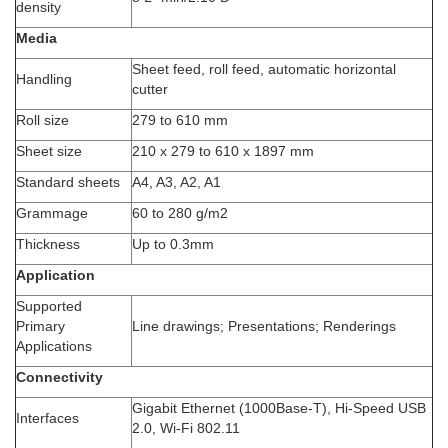
density
Media
Sheet feed, roll feed, automatic horizontal
Handling
cutter
Roll size
279 to 610 mm
Sheet size
210 x 279 to 610 x 1897 mm
Standard sheets
A4, A3, A2, A1
Grammage
60 to 280 g/m2
Thickness
Up to 0.3mm
Application
Supported
Primary
Line drawings; Presentations; Renderings
Applications
Connectivity
Gigabit Ethernet (1000Base-T), Hi-Speed USB
Interfaces
2.0, Wi-Fi 802.11