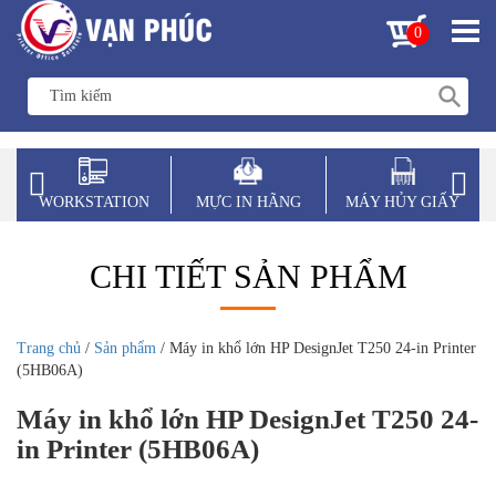
0
WORKSTATION
MỰC IN HÃNG
MÁY HỦY GIẤY
CHI TIẾT SẢN PHẨM
Trang chủ
/
Sản phẩm
/ Máy in khổ lớn HP DesignJet T250 24-in Printer
(5HB06A)
Máy in khổ lớn HP DesignJet T250 24-
in Printer (5HB06A)