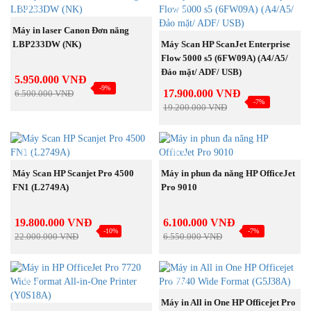
NEW
NEW
MUA NGAY
Máy in laser Canon Đơn năng
MUA NGAY
LBP233DW (NK)
Máy Scan HP ScanJet Enterprise
Flow 5000 s5 (6FW09A) (A4/A5/
Đảo mặt/ ADF/ USB)
5.950.000 VNĐ
-9%
17.900.000 VNĐ
6.500.000 VNĐ
-7%
19.200.000 VNĐ
NEW
NEW
MUA NGAY
MUA NGAY
Máy Scan HP Scanjet Pro 4500
Máy in phun đa năng HP OfficeJet
FN1 (L2749A)
Pro 9010
19.800.000 VNĐ
6.100.000 VNĐ
-10%
-7%
22.000.000 VNĐ
6.550.000 VNĐ
NEW
NEW
MUA NGAY
Máy in All in One HP Officejet Pro