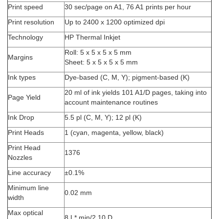
Print speed
30 sec/page on A1, 76 A1 prints per hour
Print resolution
Up to 2400 x 1200 optimized dpi
Technology
HP Thermal Inkjet
Roll: 5 x 5 x 5 x 5 mm
Margins
Sheet: 5 x 5 x 5 x 5 mm
Ink types
Dye-based (C, M, Y); pigment-based (K)
20 ml of ink yields 101 A1/D pages, taking into
Page Yield
account maintenance routines
Ink Drop
5.5 pl (C, M, Y); 12 pl (K)
Print Heads
1 (cyan, magenta, yellow, black)
Print Head
1376
Nozzles
Line accuracy
±0.1%
Minimum line
0.02 mm
width
Max optical
8 L* min/2.10 D