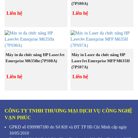
(7PS99A)
Liên hệ
Liên hệ
BÁN
BÁN
CHẠY
CHẠY
MUA NGAY
MUA NGAY
Máy in đa chức năng HP LaserJet
Máy in Laser đa chức năng HP
Enterprise M635fht (7PS98A)
LaserJet Enterprise MFP M635H
(7PS97A)
Liên hệ
Liên hệ
CÔNG TY TNHH THƯƠNG MẠI DỊCH VỤ CÔNG NGHỆ
VẠN PHÚC
GPKD số 0309987180 do Sở KH và ĐT TP Hồ Chí Minh cấp ngày
10/05/2010