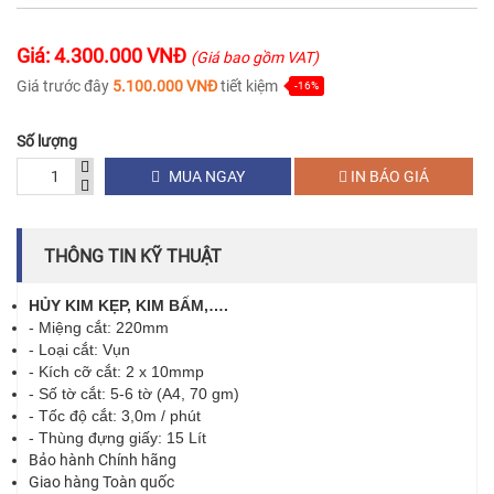
Giá: 4.300.000 VNĐ
(Giá bao gồm VAT)
Giá trước đây
5.100.000 VNĐ
tiết kiệm
-16%
Số lượng
MUA NGAY
IN BÁO GIÁ
THÔNG TIN KỸ THUẬT
HỦY KIM KẸP, KIM BẤM,….
- Miệng cắt: 220mm
- Loại cắt: Vụn
- Kích cỡ cắt: 2 x 10mmp
- Số tờ cắt: 5-6 tờ (A4, 70 gm)
- Tốc độ cắt: 3,0m / phút
- Thùng đựng giấy: 15 Lít
Bảo hành Chính hãng
Giao hàng Toàn quốc