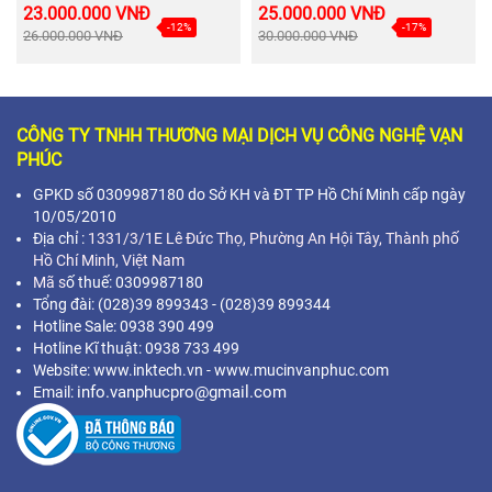
23.000.000 VNĐ
25.000.000 VNĐ
-12%
-17%
26.000.000 VNĐ
30.000.000 VNĐ
CÔNG TY TNHH THƯƠNG MẠI DỊCH VỤ CÔNG NGHỆ VẠN
PHÚC
GPKD số 0309987180 do Sở KH và ĐT TP Hồ Chí Minh cấp ngày
10/05/2010
Địa chỉ :
1331/3/1E Lê Đức Thọ, Phường An Hội Tây, Thành phố
Hồ Chí Minh,
Việt Nam
Mã s
ố thuế: 0309987180
Tổng đài: (028)39 899343 - (028)39 899344
Hotline Sale: 0938 390 499
Hotline Kĩ thuật: 0938 733 499
Website: www.inktech.vn - www.mucinvanphuc.com
info.vanphucpro@gmail.com
Email: