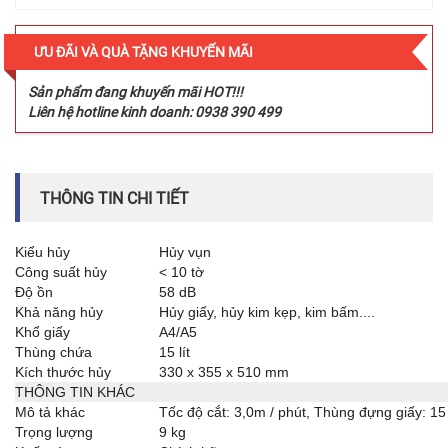
ƯU ĐÃI VÀ QUÀ TẶNG KHUYẾN MÃI
Sản phẩm đang khuyến mãi HOT!!!
Liên hệ hotline kinh doanh: 0938 390 499
THÔNG TIN CHI TIẾT
Kiểu hủy
Hủy vụn
Công suất hủy
< 10 tờ
Độ ồn
58 dB
Khả năng hủy
Hủy giấy, hủy kim kẹp, kim bấm....
Khổ giấy
A4/A5
Thùng chứa
15 lít
Kích thước hủy
330 x 355 x 510 mm
THÔNG TIN KHÁC
Mô tả khác
Tốc độ cắt: 3,0m / phút, Thùng đựng giấy: 15
Trọng lượng
9 kg