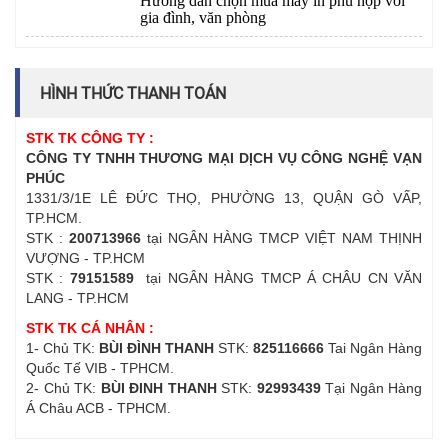
Hướng dẫn chọn mua máy in phù hợp với
gia đình, văn phòng
HÌNH THỨC THANH TOÁN
STK TK CÔNG TY :
CÔNG TY TNHH THƯƠNG MẠI DỊCH VỤ CÔNG NGHỆ VẠN
PHÚC
1331/3/1E LÊ ĐỨC THỌ, PHƯỜNG 13, QUẬN GÒ VẤP,
TP.HCM.
STK :
200713966
tại NGÂN HÀNG TMCP VIỆT NAM THỊNH
VƯỢNG - TP.HCM
STK :
79151589
tại NGÂN HÀNG TMCP Á CHÂU CN VĂN
LANG - TP.HCM
STK TK CÁ NHÂN :
1- Chủ TK:
BÙI ĐÌNH THANH
STK:
825116666
Tai Ngân Hàng
Quốc Tế VIB - TPHCM.
2- Chủ TK:
BÙI ĐINH THANH
STK:
92993439
Tại Ngân Hàng
Á Châu ACB - TPHCM.