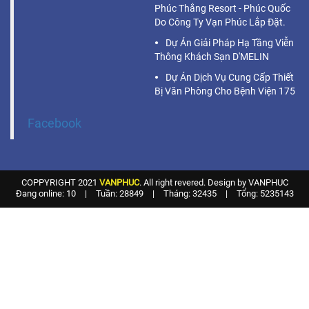
Phúc Thắng Resort - Phúc Quốc
Do Công Ty Vạn Phúc Lắp Đặt.
Dự Án Giải Pháp Hạ Tầng Viễn
Thông Khách Sạn D'MELIN
Dự Án Dịch Vụ Cung Cấp Thiết
Bị Văn Phòng Cho Bệnh Viện 175
Facebook
COPPYRIGHT 2021
VANPHUC
. All right revered. Design by VANPHUC
Đang online: 10
|
Tuần: 28849
|
Tháng: 32435
|
Tổng: 5235143