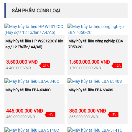
SẢN PHẨM CÙNG LOẠI
NEW
MUA NGAY
MUA NGAY
Máy hủy tài liệu HP W2312CC (Hủy
Máy hủy tài liệu công nghiệp EBA
sợi/ 12 Tờ/lần/ A4/A5)
7050-2C
3.500.000 VNĐ
1.500.000.000 VNĐ
-21%
-12%
4.400.000 VNĐ
1.700.000.000 VNĐ
NEW
NEW
MUA NGAY
MUA NGAY
Máy hủy tài liệu EBA-6340C
Máy hủy tài liệu EBA 6340S
445.000.000 VNĐ
350.000.000 VNĐ
-4%
-5%
460.000.000 VNĐ
365.000.000 VNĐ