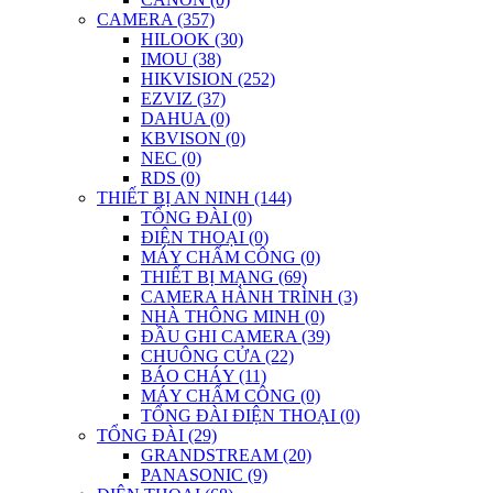
CAMERA (357)
HILOOK (30)
IMOU (38)
HIKVISION (252)
EZVIZ (37)
DAHUA (0)
KBVISON (0)
NEC (0)
RDS (0)
THIẾT BỊ AN NINH (144)
TỔNG ĐÀI (0)
ĐIỆN THOẠI (0)
MÁY CHẤM CÔNG (0)
THIẾT BỊ MẠNG (69)
CAMERA HÀNH TRÌNH (3)
NHÀ THÔNG MINH (0)
ĐẦU GHI CAMERA (39)
CHUÔNG CỬA (22)
BÁO CHÁY (11)
MÁY CHẤM CÔNG (0)
TỔNG ĐÀI ĐIỆN THOẠI (0)
TỔNG ĐÀI (29)
GRANDSTREAM (20)
PANASONIC (9)