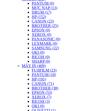
PANTUM (0)
MỰC NẠP (13)
DRUM (17)
HP (152)
CANON (23)
BROTHER (25)
EPSON (0)
XEROX (0)
PANASONIC (0)
LEXMARK (0)
SAMSUNG (22)
OKI (0)
RICOH (0)
SHARP (0)
MÁY IN (409)
FUJIFILM (23)
PANTUM (18)
HP (191)
CANON (71)
BROTHER (38)
EPSON (53)
XEROX (7)
RICOH (3)
OKI (0)
OLIVETTI (1)