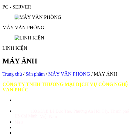
PC - SERVER
MÁY VĂN PHÒNG
LINH KIỆN
MÁY ẢNH
Trang chủ
/
Sản phẩm
/
MÁY VĂN PHÒNG
/ MÁY ẢNH
CÔNG TY TNHH THƯƠNG MẠI DỊCH VỤ CÔNG NGHỆ
VẠN PHÚC
GPKD số 0309987180 do Sở KH và ĐT TP Hồ Chí Minh cấp ngày
10/05/2010
Địa chỉ :
1331/3/1E Lê Đức Thọ, Phường An Hội Tây, Thành phố
Hồ Chí Minh,
Việt Nam
Mã s
ố thuế: 0309987180
Tổng đài: (028)39 899343 - (028)39 899344
Hotline Sale: 0938 390 499