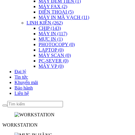
MÁY ĐẾM TIỀN (1)
MÁY FAX (2)
ĐIỆN THOẠI (5)
MÁY IN MÃ VẠCH (11)
LINH KIỆN (262)
CHIP (143)
MÁY IN (117)
MỰC IN (1)
PHOTOCOPY (0)
LAPTOP (0)
MÁY SCAN (0)
PC-SEVER (0)
MÁY VP (0)
Đại lý
Tin tức
Khuyến mãi
Bảo hành
Liên hệ
WORKSTATION