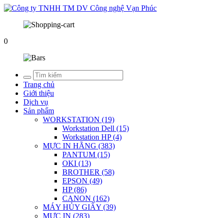
0
Trang chủ
Giới thiệu
Dịch vụ
Sản phẩm
WORKSTATION (19)
Workstation Dell (15)
Workstation HP (4)
MỰC IN HÃNG (383)
PANTUM (15)
OKI (13)
BROTHER (58)
EPSON (49)
HP (86)
CANON (162)
MÁY HỦY GIẤY (39)
MỰC IN (283)