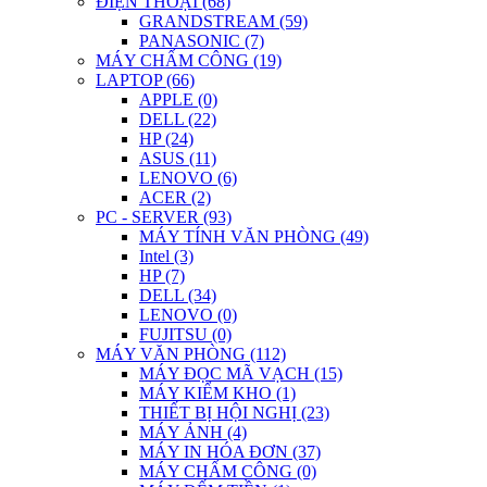
ĐIỆN THOẠI (68)
GRANDSTREAM (59)
PANASONIC (7)
MÁY CHẤM CÔNG (19)
LAPTOP (66)
APPLE (0)
DELL (22)
HP (24)
ASUS (11)
LENOVO (6)
ACER (2)
PC - SERVER (93)
MÁY TÍNH VĂN PHÒNG (49)
Intel (3)
HP (7)
DELL (34)
LENOVO (0)
FUJITSU (0)
MÁY VĂN PHÒNG (112)
MÁY ĐỌC MÃ VẠCH (15)
MÁY KIỂM KHO (1)
THIẾT BỊ HỘI NGHỊ (23)
MÁY ẢNH (4)
MÁY IN HÓA ĐƠN (37)
MÁY CHẤM CÔNG (0)