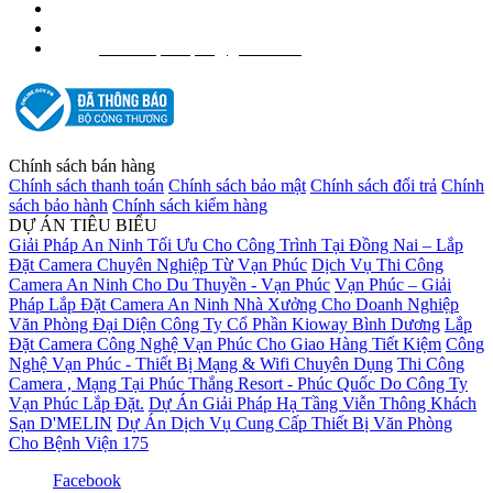
Hotline Kĩ thuật: 0938 733 499
Website: www.inktech.vn - www.mucinvanphuc.com
info.vanphucpro@gmail.com
Email:
Chính sách bán hàng
Chính sách thanh toán
Chính sách bảo mật
Chính sách đổi trả
Chính
sách bảo hành
Chính sách kiểm hàng
DỰ ÁN TIÊU BIỂU
Giải Pháp An Ninh Tối Ưu Cho Công Trình Tại Đồng Nai – Lắp
Đặt Camera Chuyên Nghiệp Từ Vạn Phúc
Dịch Vụ Thi Công
Camera An Ninh Cho Du Thuyền - Vạn Phúc
Vạn Phúc – Giải
Pháp Lắp Đặt Camera An Ninh Nhà Xưởng Cho Doanh Nghiệp
Văn Phòng Đại Diện Công Ty Cổ Phần Kioway Bình Dương
Lắp
Đặt Camera Công Nghệ Vạn Phúc Cho Giao Hàng Tiết Kiệm
Công
Nghệ Vạn Phúc - Thiết Bị Mạng & Wifi Chuyên Dụng
Thi Công
Camera , Mạng Tại Phúc Thắng Resort - Phúc Quốc Do Công Ty
Vạn Phúc Lắp Đặt.
Dự Án Giải Pháp Hạ Tầng Viễn Thông Khách
Sạn D'MELIN
Dự Án Dịch Vụ Cung Cấp Thiết Bị Văn Phòng
Cho Bệnh Viện 175
Facebook