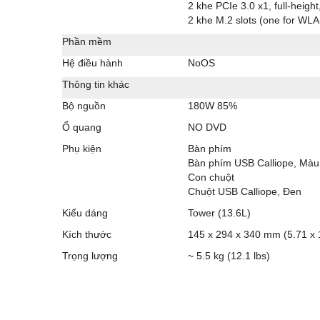
2 khe PCIe 3.0 x1, full-height
2 khe M.2 slots (one for WL
Phần mềm
Hệ điều hành
NoOS
Thông tin khác
Bộ nguồn
180W 85%
Ổ quang
NO DVD
Phụ kiện
Bàn phím
Bàn phím USB Calliope, Màu
Con chuột
Chuột USB Calliope, Đen
Kiểu dáng
Tower (13.6L)
Kích thước
145 x 294 x 340 mm (5.71 x 
Trọng lượng
~ 5.5 kg (12.1 lbs)