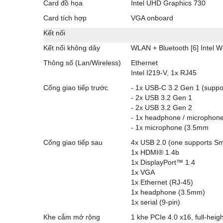
Card đồ họa
Intel UHD Graphics 730
Card tích hợp
VGA onboard
Kết nối
Kết nối không dây
WLAN + Bluetooth [6] Intel W
Thông số (Lan/Wireless)
Ethernet
Intel I219-V, 1x RJ45
Cổng giao tiếp trước
- 1x USB-C 3.2 Gen 1 (suppo
- 2x USB 3.2 Gen 1
- 2x USB 3.2 Gen 2
- 1x headphone / microphon
- 1x microphone (3.5mm
Cổng giao tiếp sau
4x USB 2.0 (one supports S
1x HDMI® 1.4b
1x DisplayPort™ 1.4
1x VGA
1x Ethernet (RJ-45)
1x headphone (3.5mm)
1x serial (9-pin)
Khe cắm mở rộng
1 khe PCIe 4.0 x16, full-heigh