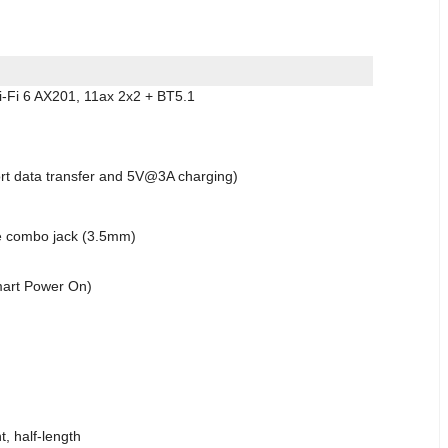
i-Fi 6 AX201, 11ax 2x2 + BT5.1
rt data transfer and 5V@3A charging)
e combo jack (3.5mm)
mart Power On)
t, half-length