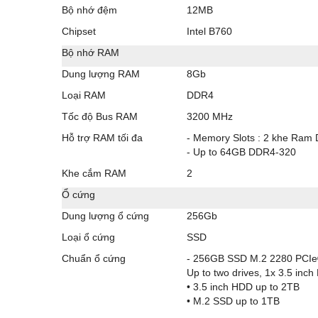
Bộ nhớ đệm
12MB
Chipset
Intel B760
Bộ nhớ RAM
Dung lượng RAM
8Gb
Loại RAM
DDR4
Tốc độ Bus RAM
3200 MHz
Hỗ trợ RAM tối đa
- Memory Slots : 2 khe Ram
- Up to 64GB DDR4-320
Khe cắm RAM
2
Ổ cứng
Dung lượng ổ cứng
256Gb
Loại ổ cứng
SSD
Chuẩn ổ cứng
- 256GB SSD M.2 2280 PCIe
Up to two drives, 1x 3.5 in
• 3.5 inch HDD up to 2TB
• M.2 SSD up to 1TB