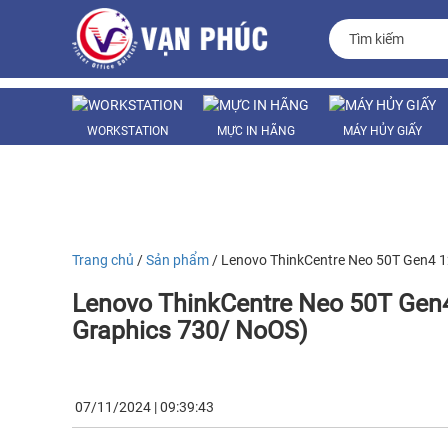
WORKSTATION
MỰC IN HÃNG
MÁY HỦY GIẤY
PC - SERVER
MÁY VĂN PHÒNG
LINH KIỆN
Trang chủ
/
Sản phẩm
/ Lenovo ThinkCentre Neo 50T Gen4 1
Lenovo ThinkCentre Neo 50T Gen4
Graphics 730/ NoOS)
07/11/2024 | 09:39:43