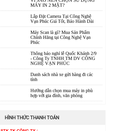
VÌ SAO NÊN CHỌN SỬ DỤNG
MÁY IN 2 MẶT?
Lắp Đặt Camera Tại Công Nghệ
Vạn Phúc Giá Tốt, Bảo Hành Dài
Máy Scan là gì? Mua Sản Phẩm
Chính Hãng tại Công Nghệ Vạn
Phúc
Thông báo nghỉ lễ Quốc Khánh 2/9
- Công Ty TNHH TM DV CÔNG
NGHỆ VẠN PHÚC
Danh sách nhà xe gửi hàng đi các
tỉnh
Hướng dẫn chọn mua máy in phù
hợp với gia đình, văn phòng
HÌNH THỨC THANH TOÁN
STK TK CÔNG TY :