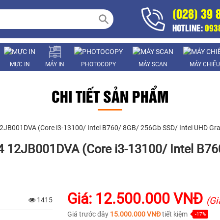
(028) 39 
HOTLINE:
093
MỰC IN
MÁY IN
PHOTOCOPY
MÁY SCAN
MÁY CHIẾU
CHI TIẾT SẢN PHẨM
2JB001DVA (Core i3-13100/ Intel B760/ 8GB/ 256Gb SSD/ Intel UHD Gr
 12JB001DVA (Core i3-13100/ Intel B76
Giá: 12.500.000 VNĐ
(Gi
1415
Giá trước đây
15.000.000 VNĐ
tiết kiệm
-17%