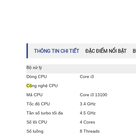
THÔNG TIN CHI TIẾT
ĐẶC ĐIỂM NỔI BẬT
B
Bộ xử lý
Dòng CPU
Core i3
Cô
ng nghệ CPU
Mã CPU
Core i3 13100
Tốc độ CPU
3.4 GHz
Tần số turbo tối đa
4.5 GHz
Số lõi CPU
4 Cores
Số luồng
8 Threads