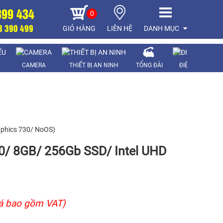
899 434
0
8 390 499
GIỎ HÀNG
LIÊN HỆ
DANH MỤC
CAMERA
THIẾT BỊ AN NINH
TỔNG ĐÀI
ĐIỆN THOẠI
aphics 730/ NoOS)
0/ 8GB/ 256Gb SSD/ Intel UHD
á bao gồm VAT)