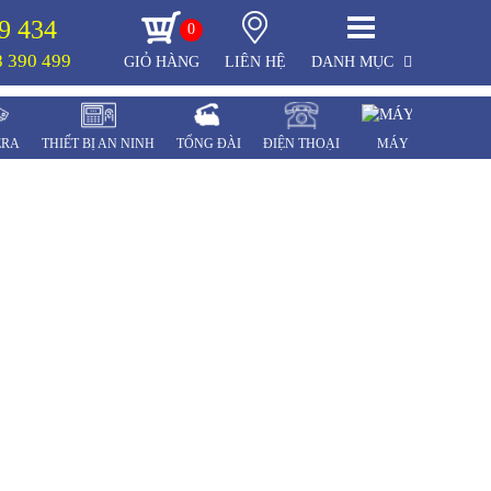
9 434
0
 390 499
GIỎ HÀNG
LIÊN HỆ
DANH MỤC
ERA
THIẾT BỊ AN NINH
TỔNG ĐÀI
ĐIỆN THOẠI
MÁY CHẤM CÔN