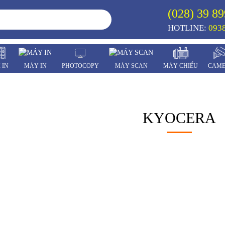
(028) 39 89
HOTLINE:
0938
 IN
MÁY IN
PHOTOCOPY
MÁY SCAN
MÁY CHIẾU
CAM
KYOCERA