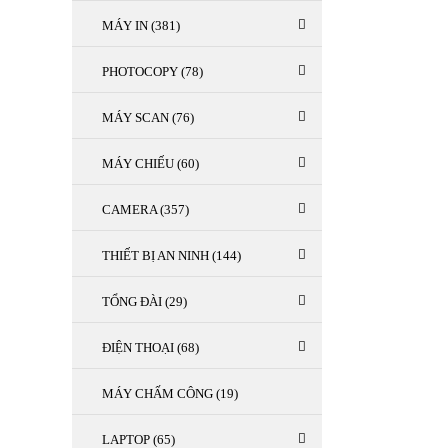
MÁY IN (381)
PHOTOCOPY (78)
MÁY SCAN (76)
MÁY CHIẾU (60)
CAMERA (357)
THIẾT BỊ AN NINH (144)
TỔNG ĐÀI (29)
ĐIỆN THOẠI (68)
MÁY CHẤM CÔNG (19)
LAPTOP (65)