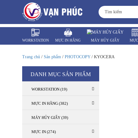
WORKSTATION
MỰC IN HÃNG
MÁY HỦY GIẤY
MỰC
MÁY VĂN PHÒNG
LINH KIỆN
Trang chủ
/
Sản phẩm
/
PHOTOCOPY
/ KYOCERA
DANH MỤC SẢN PHẨM
WORKSTATION (19)
MỰC IN HÃNG (382)
MÁY HỦY GIẤY (39)
MỰC IN (274)