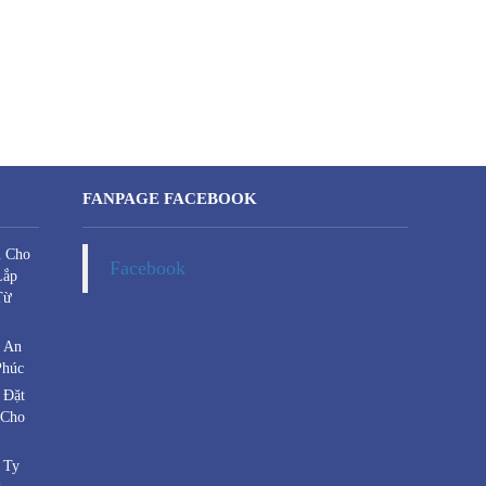
FANPAGE FACEBOOK
u Cho
Facebook
Lắp
Từ
a An
Phúc
 Đặt
 Cho
 Ty