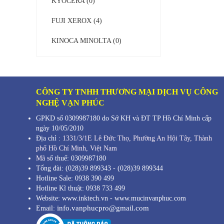
KYOCERA (0)
FUJI XEROX (4)
KINOCA MINOLTA (0)
CÔNG TY TNHH THƯƠNG MẠI DỊCH VỤ CÔNG
NGHỆ VẠN PHÚC
GPKD số 0309987180 do Sở KH và ĐT TP Hồ Chí Minh cấp
ngày 10/05/2010
Địa chỉ :
1331/3/1E Lê Đức Thọ, Phường An Hội Tây, Thành
phố Hồ Chí Minh,
Việt Nam
Mã s
ố thuế: 0309987180
Tổng đài: (028)39 899343 - (028)39 899344
Hotline Sale: 0938 390 499
Hotline Kĩ thuật: 0938 733 499
Website: www.inktech.vn - www.mucinvanphuc.com
info.vanphucpro@gmail.com
Email: