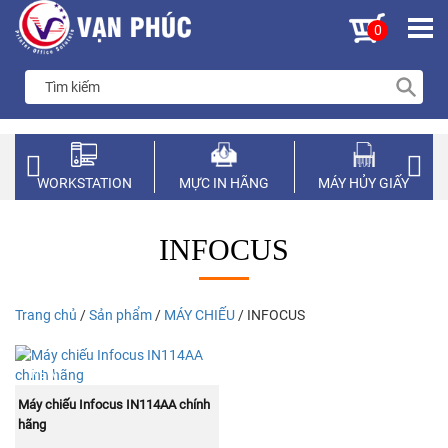
0
WORKSTATION
MỰC IN HÃNG
MÁY HỦY GIẤY
INFOCUS
Trang chủ
/
Sản phẩm
/
MÁY CHIẾU
/ INFOCUS
NEW
MUA NGAY
Máy chiếu Infocus IN114AA chính
hãng