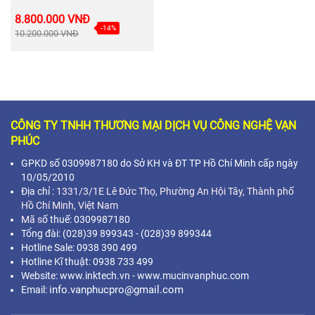
8.800.000 VNĐ
-14%
10.200.000 VNĐ
CÔNG TY TNHH THƯƠNG MẠI DỊCH VỤ CÔNG NGHỆ VẠN
PHÚC
GPKD số 0309987180 do Sở KH và ĐT TP Hồ Chí Minh cấp ngày
10/05/2010
Địa chỉ :
1331/3/1E Lê Đức Thọ, Phường An Hội Tây, Thành phố
Hồ Chí Minh,
Việt Nam
Mã s
ố thuế: 0309987180
Tổng đài: (028)39 899343 - (028)39 899344
Hotline Sale: 0938 390 499
Hotline Kĩ thuật: 0938 733 499
Website: www.inktech.vn - www.mucinvanphuc.com
info.vanphucpro@gmail.com
Email: