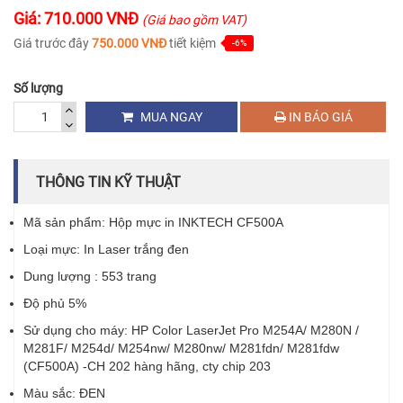
Giá: 710.000 VNĐ
(Giá bao gồm VAT)
Giá trước đây
750.000 VNĐ
tiết kiệm
-6%
Số lượng
MUA NGAY
IN BÁO GIÁ
THÔNG TIN KỸ THUẬT
Mã sản phẩm: Hộp mực in INKTECH CF500A
Loại mực: In Laser trắng đen
Dung lượng : 553 trang
Độ phủ 5%
Sử dụng cho máy: HP Color LaserJet Pro M254A/ M280N /
M281F/ M254d/ M254nw/ M280nw/ M281fdn/ M281fdw
(CF500A) -CH 202 hàng hãng, cty chip 203
Màu sắc: ĐEN