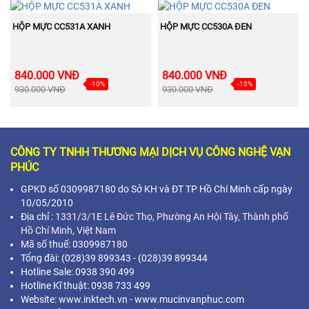
BÁN
BÁN
MUA NGAY
MUA NGAY
CHẠY
CHẠY
HỘP MỰC CC531A XANH
HỘP MỰC CC530A ĐEN
840.000 VNĐ
840.000 VNĐ
-10%
-10%
930.000 VNĐ
930.000 VNĐ
CÔNG TY TNHH THƯƠNG MẠI DỊCH VỤ CÔNG NGHỆ VẠN
PHÚC
GPKD số 0309987180 do Sở KH và ĐT TP Hồ Chí Minh cấp ngày
10/05/2010
Địa chỉ :
1331/3/1E Lê Đức Thọ, Phường An Hội Tây, Thành phố
Hồ Chí Minh,
Việt Nam
Mã s
ố thuế: 0309987180
Tổng đài: (028)39 899343 - (028)39 899344
Hotline Sale: 0938 390 499
Hotline Kĩ thuật: 0938 733 499
Website: www.inktech.vn - www.mucinvanphuc.com