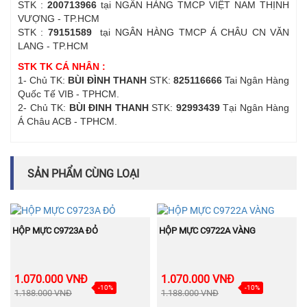
STK :
200713966
tại NGÂN HÀNG TMCP VIỆT NAM THỊNH
VƯỢNG - TP.HCM
STK :
79151589
tại NGÂN HÀNG TMCP Á CHÂU CN VĂN
LANG - TP.HCM
STK TK CÁ NHÂN :
1- Chủ TK:
BÙI ĐÌNH THANH
STK:
825116666
Tai Ngân Hàng
Quốc Tế VIB - TPHCM.
2- Chủ TK:
BÙI ĐINH THANH
STK:
92993439
Tại Ngân Hàng
Á Châu ACB - TPHCM.
SẢN PHẨM CÙNG LOẠI
BÁN
BÁN
MUA NGAY
MUA NGAY
CHẠY
CHẠY
HỘP MỰC C9723A ĐỎ
HỘP MỰC C9722A VÀNG
1.070.000 VNĐ
1.070.000 VNĐ
-10%
-10%
1.188.000 VNĐ
1.188.000 VNĐ