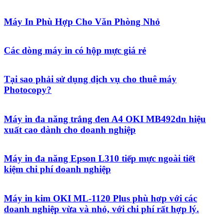
Máy In Phù Hợp Cho Văn Phòng Nhỏ
Các dòng máy in có hộp mực giá rẻ
Tại sao phải sử dụng dịch vụ cho thuê máy
Photocopy?
Máy in đa năng trắng đen A4 OKI MB492dn hiệu
xuất cao dành cho doanh nghiệp
Máy in đa năng Epson L310 tiếp mực ngoài tiết
kiệm chi phí doanh nghiệp
Máy in kim OKI ML-1120 Plus phù hơp với các
doanh nghiệp vừa và nhỏ, với chi phí rất hợp lý.