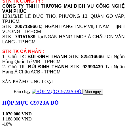
STK TK CÔNG TY :
CÔNG TY TNHH THƯƠNG MẠI DỊCH VỤ CÔNG NGHỆ
VẠN PHÚC
1331/3/1E LÊ ĐỨC THỌ, PHƯỜNG 13, QUẬN GÒ VẤP,
TP.HCM.
STK :
200713966
tại NGÂN HÀNG TMCP VIỆT NAM THỊNH
VƯỢNG - TP.HCM
STK :
79151589
tại NGÂN HÀNG TMCP Á CHÂU CN VĂN
LANG - TP.HCM
STK TK CÁ NHÂN :
1- Chủ TK:
BÙI ĐÌNH THANH
STK:
825116666
Tai Ngân
Hàng Quốc Tế VIB - TPHCM.
2- Chủ TK:
BÙI ĐINH THANH
STK:
92993439
Tại Ngân
Hàng Á Châu ACB - TPHCM.
SẢN PHẨM CÙNG LOẠI
Bán chạy
Mua ngay
HỘP MỰC C9723A ĐỎ
1.070.000 VNĐ
1.188.000 VNĐ
-10%