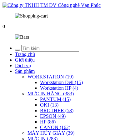
0
Trang chủ
Giới thiệu
Dịch vụ
Sản phẩm
WORKSTATION (19)
Workstation Dell (15)
Workstation HP (4)
MỰC IN HÃNG (383)
PANTUM (15)
OKI (13)
BROTHER (58)
EPSON (49)
HP (86)
CANON (162)
MÁY HỦY GIẤY (39)
MỰC IN (283)