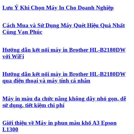
Lưu Ý Khi Chọn Máy In Cho Doanh Nghiệp
Cách Mua và Sử Dụng Máy Quét Hiệu Quả Nhất
Cùng Vạn Phúc
Hướng dẫn kết nối máy in Brother HL-B2180DW
với WiFi
Hướng dẫn kết nối máy in Brother HL-B2180DW
qua điện thoại và máy tính cá nhân
Máy in màu đa chức năng không dây nhỏ gọn, dễ
sử dụng, tiết kiệm chi phí
Giới thiệu về Máy in phun màu khổ A3 Epson
L1300