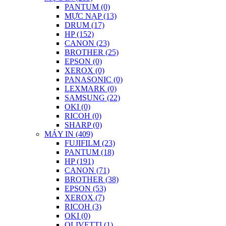
PANTUM (0)
MỰC NẠP (13)
DRUM (17)
HP (152)
CANON (23)
BROTHER (25)
EPSON (0)
XEROX (0)
PANASONIC (0)
LEXMARK (0)
SAMSUNG (22)
OKI (0)
RICOH (0)
SHARP (0)
MÁY IN (409)
FUJIFILM (23)
PANTUM (18)
HP (191)
CANON (71)
BROTHER (38)
EPSON (53)
XEROX (7)
RICOH (3)
OKI (0)
OLIVETTI (1)