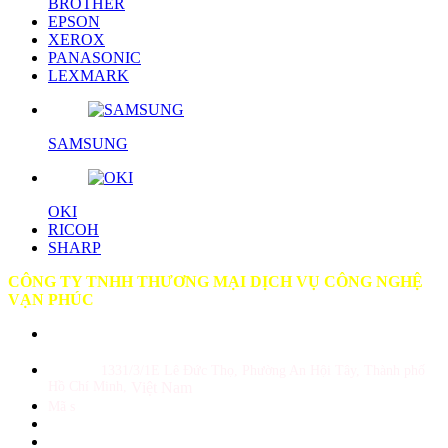
BROTHER
EPSON
XEROX
PANASONIC
LEXMARK
SAMSUNG
OKI
RICOH
SHARP
CÔNG TY TNHH THƯƠNG MẠI DỊCH VỤ CÔNG NGHỆ
VẠN PHÚC
GPKD số 0309987180 do Sở KH và ĐT TP Hồ Chí Minh cấp ngày
10/05/2010
Địa chỉ :
1331/3/1E Lê Đức Thọ, Phường An Hội Tây, Thành phố
Hồ Chí Minh,
Việt Nam
Mã s
ố thuế: 0309987180
Tổng đài: (028)39 899343 - (028)39 899344
Hotline Sale: 0938 390 499