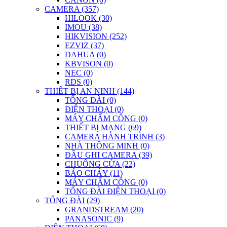
CAMERA (357)
HILOOK (30)
IMOU (38)
HIKVISION (252)
EZVIZ (37)
DAHUA (0)
KBVISON (0)
NEC (0)
RDS (0)
THIẾT BỊ AN NINH (144)
TỔNG ĐÀI (0)
ĐIỆN THOẠI (0)
MÁY CHẤM CÔNG (0)
THIẾT BỊ MẠNG (69)
CAMERA HÀNH TRÌNH (3)
NHÀ THÔNG MINH (0)
ĐẦU GHI CAMERA (39)
CHUÔNG CỬA (22)
BÁO CHÁY (11)
MÁY CHẤM CÔNG (0)
TỔNG ĐÀI ĐIỆN THOẠI (0)
TỔNG ĐÀI (29)
GRANDSTREAM (20)
PANASONIC (9)