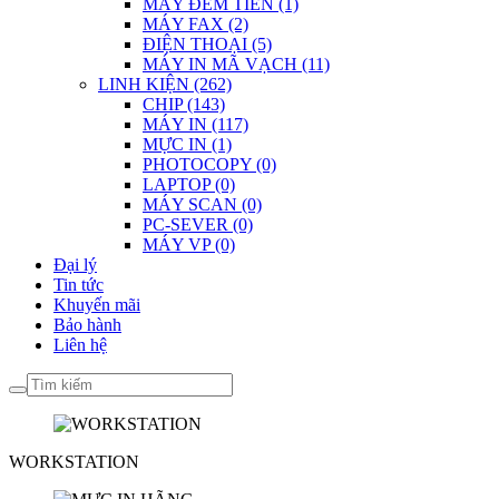
MÁY ĐẾM TIỀN (1)
MÁY FAX (2)
ĐIỆN THOẠI (5)
MÁY IN MÃ VẠCH (11)
LINH KIỆN (262)
CHIP (143)
MÁY IN (117)
MỰC IN (1)
PHOTOCOPY (0)
LAPTOP (0)
MÁY SCAN (0)
PC-SEVER (0)
MÁY VP (0)
Đại lý
Tin tức
Khuyến mãi
Bảo hành
Liên hệ
WORKSTATION