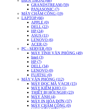
ĐIỆN THOẠI (68)
GRANDSTREAM (59)
PANASONIC (7)
MÁY CHẤM CÔNG (19)
LAPTOP (66)
APPLE (0)
DELL (22)
HP (24)
ASUS (11)
LENOVO (6)
ACER (2)
PC - SERVER (93)
MÁY TÍNH VĂN PHÒNG (49)
Intel (3)
HP (7)
DELL (34)
LENOVO (0)
FUJITSU (0)
MÁY VĂN PHÒNG (112)
MÁY ĐỌC MÃ VẠCH (15)
MÁY KIỂM KHO (1)
THIẾT BỊ HỘI NGHỊ (23)
MÁY ẢNH (4)
MÁY IN HÓA ĐƠN (37)
MÁY CHẤM CÔNG (0)