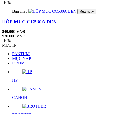
-10%
Bán chạy
Mua ngay
HỘP MỰC CC530A ĐEN
840.000 VNĐ
930.000 VNĐ
-10%
MỰC IN
PANTUM
MỰC NẠP
DRUM
HP
CANON