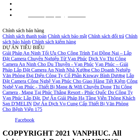
Hotline Kĩ thuật: 0938 733 499
Website: www.inktech.vn - www.mucinvanphuc.com
info.vanphucpro@gmail.com
Email:
Chính sách bán hàng
Chính sách thanh toán
Chính sách bảo mật
Chính sách đổi trả
Chính
sách bảo hành
Chính sách kiểm hàng
DỰ ÁN TIÊU BIỂU
Giải Pháp An Ninh Tối Ưu Cho Công Trình Tại Đồng Nai – Lắp
Đặt Camera Chuyên Nghiệp Từ Vạn Phúc
Dịch Vụ Thi Công
Camera An Ninh Cho Du Thuyền - Vạn Phúc
Vạn Phúc – Giải
Pháp Lắp Đặt Camera An Ninh Nhà Xưởng Cho Doanh Nghiệp
Văn Phòng Đại Diện Công Ty Cổ Phần Kioway Bình Dương
Lắp
Đặt Camera Công Nghệ Vạn Phúc Cho Giao Hàng Tiết Kiệm
Công
Nghệ Vạn Phúc - Thiết Bị Mạng & Wifi Chuyên Dụng
Thi Công
Camera , Mạng Tại Phúc Thắng Resort - Phúc Quốc Do Công Ty
Vạn Phúc Lắp Đặt.
Dự Án Giải Pháp Hạ Tầng Viễn Thông Khách
Sạn D'MELIN
Dự Án Dịch Vụ Cung Cấp Thiết Bị Văn Phòng
Cho Bệnh Viện 175
Facebook
COPPYRIGHT 2021
VANPHUC
. All