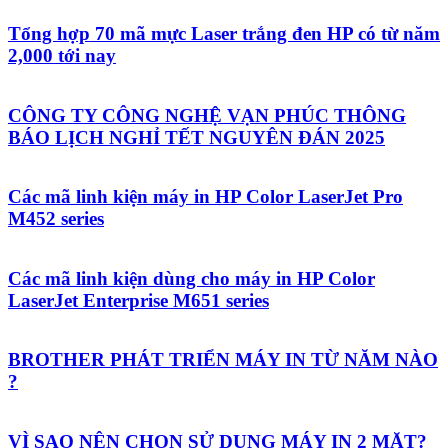
Tổng hợp 70 mã mực Laser trắng đen HP có từ năm
2,000 tới nay
CÔNG TY CÔNG NGHỆ VẠN PHÚC THÔNG
BÁO LỊCH NGHỈ TẾT NGUYÊN ĐÁN 2025
Các mã linh kiện máy in HP Color LaserJet Pro
M452 series
Các mã linh kiện dùng cho máy in HP Color
LaserJet Enterprise M651 series
BROTHER PHÁT TRIỂN MÁY IN TỪ NĂM NÀO
?
VÌ SAO NÊN CHỌN SỬ DỤNG MÁY IN 2 MẶT?