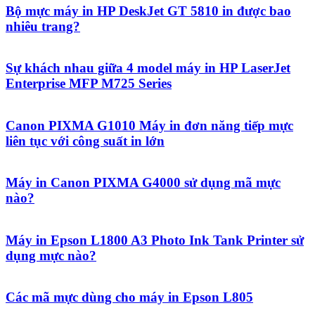
Bộ mực máy in HP DeskJet GT 5810 in được bao
nhiêu trang?
Sự khách nhau giữa 4 model máy in HP LaserJet
Enterprise MFP M725 Series
Canon PIXMA G1010 Máy in đơn năng tiếp mực
liên tục với công suất in lớn
Máy in Canon PIXMA G4000 sử dụng mã mực
nào?
Máy in Epson L1800 A3 Photo Ink Tank Printer sử
dụng mực nào?
Các mã mực dùng cho máy in Epson L805