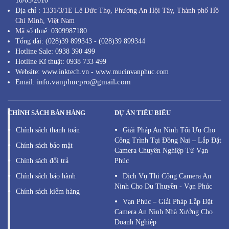
10/05/2010
Địa chỉ :
1331/3/1E Lê Đức Thọ, Phường An Hội Tây, Thành phố Hồ
Chí Minh,
Việt Nam
Mã s
ố thuế: 0309987180
Tổng đài: (028)39 899343 - (028)39 899344
Hotline Sale: 0938 390 499
Hotline Kĩ thuật: 0938 733 499
Website: www.inktech.vn - www.mucinvanphuc.com
info.vanphucpro@gmail.com
Email:
CHÍNH SÁCH BÁN HÀNG
DỰ ÁN TIÊU BIỂU
Chính sách thanh toán
Giải Pháp An Ninh Tối Ưu Cho
Công Trình Tại Đồng Nai – Lắp Đặt
Chính sách bảo mật
Camera Chuyên Nghiệp Từ Vạn
Chính sách đổi trả
Phúc
Chính sách bảo hành
Dịch Vụ Thi Công Camera An
Ninh Cho Du Thuyền - Vạn Phúc
Chính sách kiểm hàng
Vạn Phúc – Giải Pháp Lắp Đặt
Camera An Ninh Nhà Xưởng Cho
Doanh Nghiệp