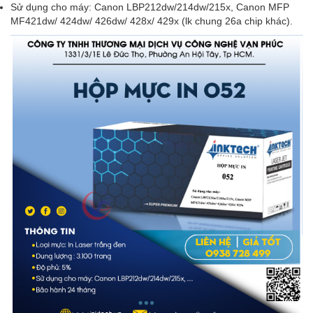
Sử dụng cho máy: Canon LBP212dw/214dw/215x, Canon MFP
MF421dw/ 424dw/ 426dw/ 428x/ 429x (lk chung 26a chip khác).