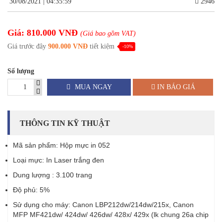
30/08/2021 | 04:35:59
2946
Giá: 810.000 VNĐ
(Giá bao gồm VAT)
Giá trước đây
900.000 VNĐ
tiết kiệm
-10%
Số lượng
MUA NGAY
IN BÁO GIÁ
THÔNG TIN KỸ THUẬT
Mã sản phẩm: Hộp mực in 052
Loại mực: In Laser trắng đen
Dung lượng : 3.100 trang
Độ phủ: 5%
Sử dụng cho máy: Canon LBP212dw/214dw/215x, Canon
MFP MF421dw/ 424dw/ 426dw/ 428x/ 429x (lk chung 26a chip