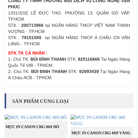
CÔNG TY TNHH THƯƠNG MẠI DỊCH VỤ CÔNG NGHỆ VẠN
PHÚC
1331/3/1E LÊ ĐỨC THỌ, PHƯỜNG 13, QUẬN GÒ VẤP,
TP.HCM.
STK :
200713966
tại NGÂN HÀNG TMCP VIỆT NAM THỊNH
VƯỢNG - TP.HCM
STK :
79151589
tại NGÂN HÀNG TMCP Á CHÂU CN VĂN
LANG - TP.HCM
STK TK CÁ NHÂN :
1- Chủ TK:
BÙI ĐÌNH THANH
STK:
825116666
Tai Ngân Hàng
Quốc Tế VIB - TPHCM.
2- Chủ TK:
BÙI ĐINH THANH
STK:
92993439
Tại Ngân Hàng
Á Châu ACB - TPHCM.
SẢN PHẨM CÙNG LOẠI
NEW
NEW
MUA NGAY
MỰC IN CANON CRG 069 ĐỎ
MUA NGAY
MỰC IN CANON CRG 069 VÀNG