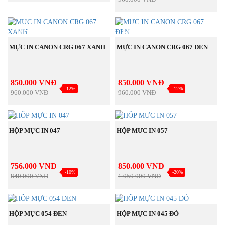
NEW
NEW
MUA NGAY
MUA NGAY
MỰC IN CANON CRG 067 XANH
MỰC IN CANON CRG 067 ĐEN
850.000 VNĐ
850.000 VNĐ
-12%
-12%
960.000 VNĐ
960.000 VNĐ
BÁN
BÁN
MUA NGAY
MUA NGAY
CHẠY
CHẠY
HỘP MỰC IN 047
HỘP MƯC IN 057
756.000 VNĐ
850.000 VNĐ
-10%
-20%
840.000 VNĐ
1.050.000 VNĐ
BÁN
BÁN
MUA NGAY
MUA NGAY
CHẠY
CHẠY
HỘP MỰC 054 ĐEN
HỘP MỰC IN 045 ĐỎ