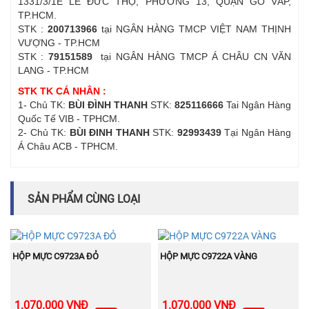
1331/3/1E LÊ ĐỨC THỌ, PHƯỜNG 13, QUẬN GÒ VẤP,
TP.HCM.
STK :
200713966
tại NGÂN HÀNG TMCP VIỆT NAM THỊNH
VƯỢNG - TP.HCM
STK :
79151589
tại NGÂN HÀNG TMCP Á CHÂU CN VĂN
LANG - TP.HCM
STK TK CÁ NHÂN :
1- Chủ TK:
BÙI ĐÌNH THANH
STK:
825116666
Tai Ngân Hàng
Quốc Tế VIB - TPHCM.
2- Chủ TK:
BÙI ĐINH THANH
STK:
92993439
Tại Ngân Hàng
Á Châu ACB - TPHCM.
SẢN PHẨM CÙNG LOẠI
BÁN
BÁN
MUA NGAY
MUA NGAY
CHẠY
CHẠY
HỘP MỰC C9723A ĐỎ
HỘP MỰC C9722A VÀNG
1.070.000 VNĐ
1.070.000 VNĐ