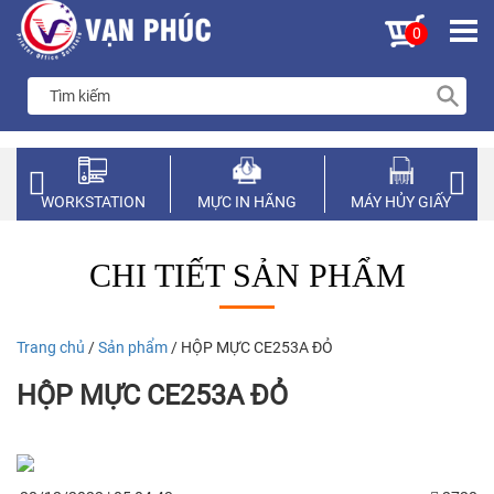
0
WORKSTATION
MỰC IN HÃNG
MÁY HỦY GIẤY
CHI TIẾT SẢN PHẨM
Trang chủ
/
Sản phẩm
/ HỘP MỰC CE253A ĐỎ
HỘP MỰC CE253A ĐỎ