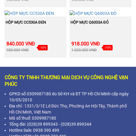
BÁN
BÁN
MUA NGAY
MUA NGAY
CHẠY
CHẠY
HỘP MỰC CC530A ĐEN
HỘP MỰC Q6003A ĐỎ
840.000 VNĐ
918.000 VNĐ
-10%
-10%
930.000 VNĐ
1.020.000 VNĐ
CÔNG TY TNHH THƯƠNG MẠI DỊCH VỤ CÔNG NGHỆ VẠN
PHÚC
GPKD số 0309987180 do Sở KH và ĐT TP Hồ Chí Minh cấp ngày
10/05/2010
Địa chỉ :
1331/3/1E Lê Đức Thọ, Phường An Hội Tây, Thành phố
Hồ Chí Minh,
Việt Nam
Mã s
ố thuế: 0309987180
Tổng đài: (028)39 899343 - (028)39 899344
Hotline Sale: 0938 390 499