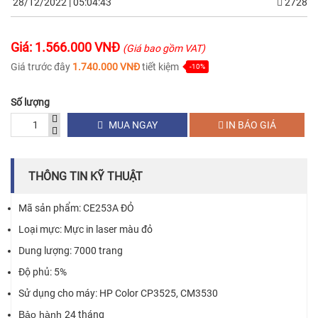
28/12/2022 | 05:04:43
2728
Giá: 1.566.000 VNĐ
(Giá bao gồm VAT)
Giá trước đây
1.740.000 VNĐ
tiết kiệm
-10%
Số lượng
MUA NGAY
IN BÁO GIÁ
THÔNG TIN KỸ THUẬT
Mã sản phẩm: CE253A ĐỎ
Loại mực: Mực in laser màu đỏ
Dung lượng: 7000 trang
Độ phủ: 5%
Sử dụng cho máy: HP Color CP3525, CM3530
Bảo hành
24 tháng