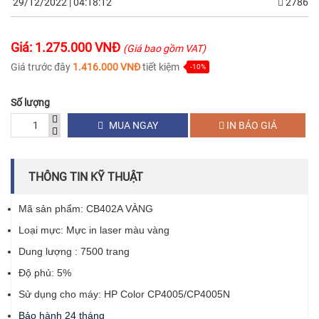
29/12/2022 | 04:18:12
2786
Giá: 1.275.000 VNĐ
(Giá bao gồm VAT)
Giá trước đây
1.416.000 VNĐ
tiết kiệm
-10%
Số lượng
MUA NGAY
IN BÁO GIÁ
THÔNG TIN KỸ THUẬT
Mã sản phẩm: CB402A VÀNG
Loại mực: Mực in laser màu vàng
Dung lượng : 7500 trang
Độ phủ: 5%
Sử dụng cho máy: HP Color CP4005/CP4005N
Bảo hành 24 tháng