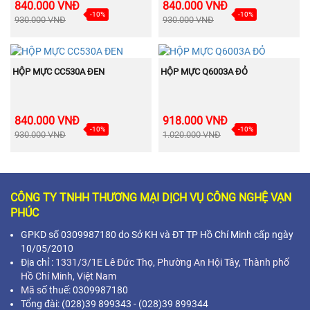
840.000 VNĐ
840.000 VNĐ
-10%
-10%
930.000 VNĐ
930.000 VNĐ
BÁN
BÁN
MUA NGAY
MUA NGAY
CHẠY
CHẠY
HỘP MỰC CC530A ĐEN
HỘP MỰC Q6003A ĐỎ
840.000 VNĐ
918.000 VNĐ
-10%
-10%
930.000 VNĐ
1.020.000 VNĐ
CÔNG TY TNHH THƯƠNG MẠI DỊCH VỤ CÔNG NGHỆ VẠN
PHÚC
GPKD số 0309987180 do Sở KH và ĐT TP Hồ Chí Minh cấp ngày
10/05/2010
Địa chỉ :
1331/3/1E Lê Đức Thọ, Phường An Hội Tây, Thành phố
Hồ Chí Minh,
Việt Nam
Mã s
ố thuế: 0309987180
Tổng đài: (028)39 899343 - (028)39 899344