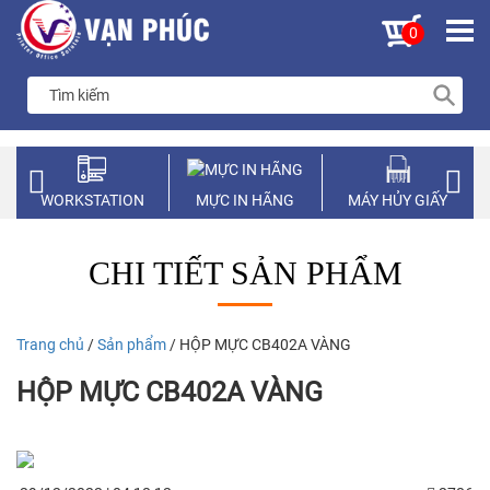
0
WORKSTATION
MỰC IN HÃNG
MÁY HỦY GIẤY
CHI TIẾT SẢN PHẨM
Trang chủ
/
Sản phẩm
/ HỘP MỰC CB402A VÀNG
HỘP MỰC CB402A VÀNG