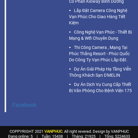
Cổ Phần Kioway Bình Dương
Lắp Đặt Camera Công Nghệ
Vạn Phúc Cho Giao Hàng Tiết
Kiệm
Công Nghệ Vạn Phúc - Thiết Bị
Mạng & Wifi Chuyên Dụng
Thi Công Camera , Mạng Tại
Phúc Thắng Resort - Phúc Quốc
Do Công Ty Vạn Phúc Lắp Đặt.
Dự Án Giải Pháp Hạ Tầng Viễn
Thông Khách Sạn D'MELIN
Dự Án Dịch Vụ Cung Cấp Thiết
Bị Văn Phòng Cho Bệnh Viện 175
Facebook
COPPYRIGHT 2021
VANPHUC
. All right revered. Design by VANPHUC
Đang online: 5
|
Tuần: 15438
|
Tháng: 21925
|
Tổng: 5224633