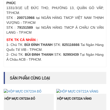
PHÚC
1331/3/1E LÊ ĐỨC THỌ, PHƯỜNG 13, QUẬN GÒ VẤP,
TP.HCM.
STK :
200713966
tại NGÂN HÀNG TMCP VIỆT NAM THỊNH
VƯỢNG - TP.HCM
STK :
79151589
tại NGÂN HÀNG TMCP Á CHÂU CN VĂN
LANG - TP.HCM
STK TK CÁ NHÂN :
1- Chủ TK:
BÙI ĐÌNH THANH
STK:
825116666
Tai Ngân Hàng
Quốc Tế VIB - TPHCM.
2- Chủ TK:
BÙI ĐINH THANH
STK:
92993439
Tại Ngân Hàng
Á Châu ACB - TPHCM.
SẢN PHẨM CÙNG LOẠI
BÁN
BÁN
MUA NGAY
MUA NGAY
CHẠY
CHẠY
HỘP MỰC C9723A ĐỎ
HỘP MỰC C9722A VÀNG