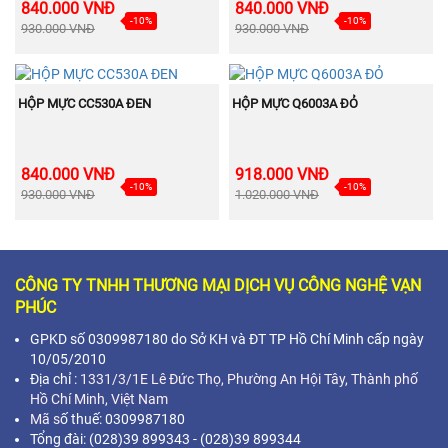
840.000 VNĐ
840.000 VNĐ
-10%
-10%
930.000 VNĐ
930.000 VNĐ
BÁN
BÁN
MUA NGAY
MUA NGAY
CHẠY
CHẠY
HỘP MỰC CC530A ĐEN
HỘP MỰC Q6003A ĐỎ
840.000 VNĐ
918.000 VNĐ
-10%
-10%
930.000 VNĐ
1.020.000 VNĐ
CÔNG TY TNHH THƯƠNG MẠI DỊCH VỤ CÔNG NGHỆ VẠN
PHÚC
GPKD số 0309987180 do Sở KH và ĐT TP Hồ Chí Minh cấp ngày
10/05/2010
Địa chỉ :
1331/3/1E Lê Đức Thọ, Phường An Hội Tây, Thành phố
Hồ Chí Minh,
Việt Nam
Mã s
ố thuế: 0309987180
Tổng đài: (028)39 899343 - (028)39 899344