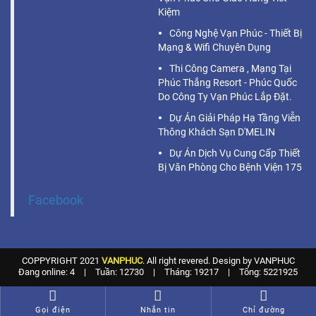
Kiệm
Công Nghệ Vạn Phúc - Thiết Bị
Mạng & Wifi Chuyên Dụng
Thi Công Camera , Mạng Tại
Phúc Thắng Resort - Phúc Quốc
Do Công Ty Vạn Phúc Lắp Đặt.
Dự Án Giải Pháp Hạ Tầng Viễn
Thông Khách Sạn D'MELIN
Dự Án Dịch Vụ Cung Cấp Thiết
Bị Văn Phòng Cho Bệnh Viện 175
Facebook
COPPYRIGHT 2021
VANPHUC
. All right revered. Design by VANPHUC
Đang online: 4
|
Tuần: 12730
|
Tháng: 19217
|
Tổng: 5221925
Gọi điện
Nhắn tin
Chỉ đường