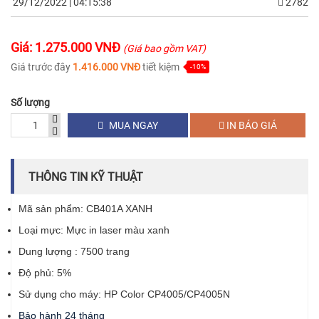
29/12/2022 | 04:15:38
2782
Giá: 1.275.000 VNĐ
(Giá bao gồm VAT)
Giá trước đây
1.416.000 VNĐ
tiết kiệm
-10%
Số lượng
MUA NGAY
IN BÁO GIÁ
THÔNG TIN KỸ THUẬT
Mã sản phẩm: CB401A XANH
Loại mực: Mực in laser màu xanh
Dung lượng : 7500 trang
Độ phủ: 5%
Sử dụng cho máy: HP Color CP4005/CP4005N
Bảo hành 24 tháng