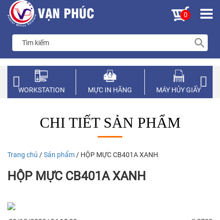
0
WORKSTATION
MỰC IN HÃNG
MÁY HỦY GIẤY
CHI TIẾT SẢN PHẨM
Trang chủ
/
Sản phẩm
/ HỘP MỰC CB401A XANH
HỘP MỰC CB401A XANH