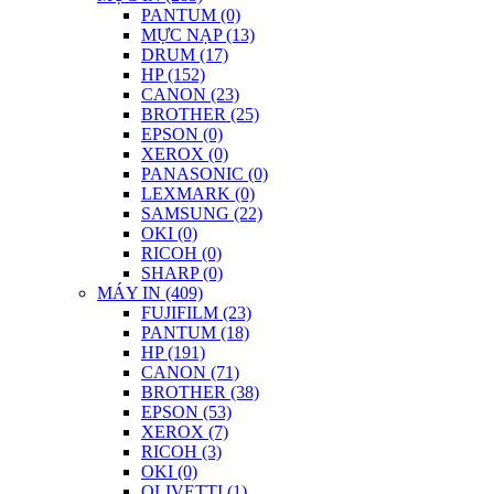
PANTUM (0)
MỰC NẠP (13)
DRUM (17)
HP (152)
CANON (23)
BROTHER (25)
EPSON (0)
XEROX (0)
PANASONIC (0)
LEXMARK (0)
SAMSUNG (22)
OKI (0)
RICOH (0)
SHARP (0)
MÁY IN (409)
FUJIFILM (23)
PANTUM (18)
HP (191)
CANON (71)
BROTHER (38)
EPSON (53)
XEROX (7)
RICOH (3)
OKI (0)
OLIVETTI (1)