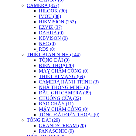
CAMERA (357)
HILOOK (30)
IMOU (38)
HIKVISION (252)
EZVIZ (37)
DAHUA (0)
KBVISON (0)
NEC (0)
RDS (0)
THIẾT BỊ AN NINH (144)
TỔNG ĐÀI (0)
ĐIỆN THOẠI (0)
MÁY CHẤM CÔNG (0)
THIẾT BỊ MẠNG (69)
CAMERA HÀNH TRÌNH (3)
NHÀ THÔNG MINH (0)
ĐẦU GHI CAMERA (39)
CHUÔNG CỬA (22)
BÁO CHÁY (11)
MÁY CHẤM CÔNG (0)
TỔNG ĐÀI ĐIỆN THOẠI (0)
TỔNG ĐÀI (29)
GRANDSTREAM (20)
PANASONIC (9)