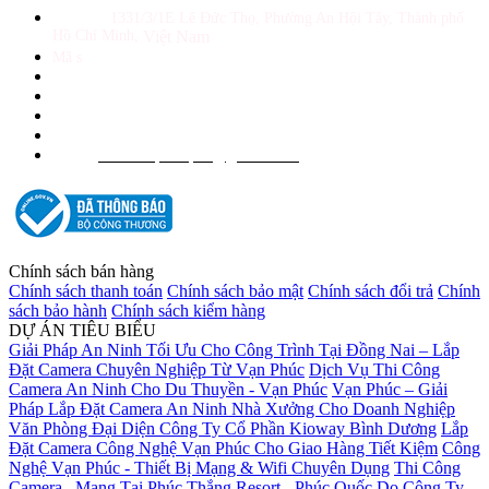
Địa chỉ :
1331/3/1E Lê Đức Thọ, Phường An Hội Tây, Thành phố
Hồ Chí Minh,
Việt Nam
Mã s
ố thuế: 0309987180
Tổng đài: (028)39 899343 - (028)39 899344
Hotline Sale: 0938 390 499
Hotline Kĩ thuật: 0938 733 499
Website: www.inktech.vn - www.mucinvanphuc.com
info.vanphucpro@gmail.com
Email:
Chính sách bán hàng
Chính sách thanh toán
Chính sách bảo mật
Chính sách đổi trả
Chính
sách bảo hành
Chính sách kiểm hàng
DỰ ÁN TIÊU BIỂU
Giải Pháp An Ninh Tối Ưu Cho Công Trình Tại Đồng Nai – Lắp
Đặt Camera Chuyên Nghiệp Từ Vạn Phúc
Dịch Vụ Thi Công
Camera An Ninh Cho Du Thuyền - Vạn Phúc
Vạn Phúc – Giải
Pháp Lắp Đặt Camera An Ninh Nhà Xưởng Cho Doanh Nghiệp
Văn Phòng Đại Diện Công Ty Cổ Phần Kioway Bình Dương
Lắp
Đặt Camera Công Nghệ Vạn Phúc Cho Giao Hàng Tiết Kiệm
Công
Nghệ Vạn Phúc - Thiết Bị Mạng & Wifi Chuyên Dụng
Thi Công
Camera , Mạng Tại Phúc Thắng Resort - Phúc Quốc Do Công Ty