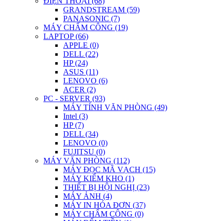
ĐIỆN THOẠI (68)
GRANDSTREAM (59)
PANASONIC (7)
MÁY CHẤM CÔNG (19)
LAPTOP (66)
APPLE (0)
DELL (22)
HP (24)
ASUS (11)
LENOVO (6)
ACER (2)
PC - SERVER (93)
MÁY TÍNH VĂN PHÒNG (49)
Intel (3)
HP (7)
DELL (34)
LENOVO (0)
FUJITSU (0)
MÁY VĂN PHÒNG (112)
MÁY ĐỌC MÃ VẠCH (15)
MÁY KIỂM KHO (1)
THIẾT BỊ HỘI NGHỊ (23)
MÁY ẢNH (4)
MÁY IN HÓA ĐƠN (37)
MÁY CHẤM CÔNG (0)