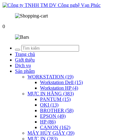
0
Trang chủ
Giới thiệu
Dịch vụ
Sản phẩm
WORKSTATION (19)
Workstation Dell (15)
Workstation HP (4)
MỰC IN HÃNG (383)
PANTUM (15)
OKI (13)
BROTHER (58)
EPSON (49)
HP (86)
CANON (162)
MÁY HỦY GIẤY (39)
MỰC IN (283)