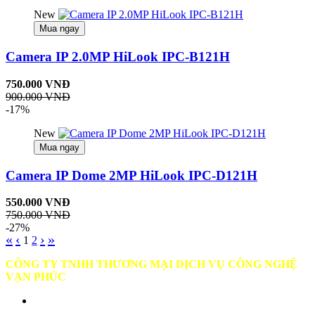
New
Mua ngay
Camera IP 2.0MP HiLook IPC-B121H
750.000 VNĐ
900.000 VNĐ
-17%
New
Mua ngay
Camera IP Dome 2MP HiLook IPC-D121H
550.000 VNĐ
750.000 VNĐ
-27%
«
‹
›
»
1
2
CÔNG TY TNHH THƯƠNG MẠI DỊCH VỤ CÔNG NGHỆ
VẠN PHÚC
GPKD số 0309987180 do Sở KH và ĐT TP Hồ Chí Minh cấp ngày
10/05/2010