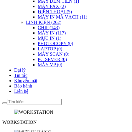
MÁY ĐẾM TIỀN (1)
MÁY FAX (2)
ĐIỆN THOẠI (5)
MÁY IN MÃ VẠCH (11)
LINH KIỆN (262)
CHIP (143)
MÁY IN (117)
MỰC IN (1)
PHOTOCOPY (0)
LAPTOP (0)
MÁY SCAN (0)
PC-SEVER (0)
MÁY VP (0)
Đại lý
Tin tức
Khuyến mãi
Bảo hành
Liên hệ
WORKSTATION