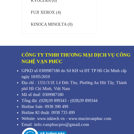
KYOCERA (0)
FUJI XEROX (4)
KINOCA MINOLTA (0)
CÔNG TY TNHH THƯƠNG MẠI DỊCH VỤ CÔNG
NGHỆ VẠN PHÚC
GPKD số 0309987180 do Sở KH và ĐT TP Hồ Chí Minh cấp
ngày 10/05/2010
Địa chỉ :
1331/3/1E Lê Đức Thọ, Phường An Hội Tây, Thành
phố Hồ Chí Minh,
Việt Nam
Mã s
ố thuế: 0309987180
Tổng đài: (028)39 899343 - (028)39 899344
Hotline Sale: 0938 390 499
Hotline Kĩ thuật: 0938 733 499
Website: www.inktech.vn - www.mucinvanphuc.com
info.vanphucpro@gmail.com
Email: