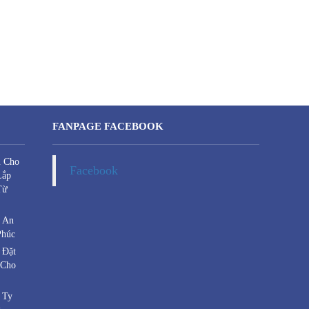
FANPAGE FACEBOOK
u Cho
Facebook
Lắp
Từ
a An
Phúc
 Đặt
 Cho
 Ty