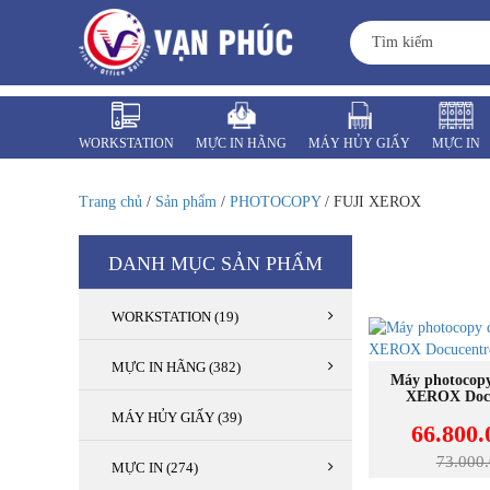
WORKSTATION
MỰC IN HÃNG
MÁY HỦY GIẤY
MỰC IN
MÁY VĂN PHÒNG
LINH KIỆN
Trang chủ
/
Sản phẩm
/
PHOTOCOPY
/ FUJI XEROX
DANH MỤC SẢN PHẨM
WORKSTATION (19)
MỰC IN HÃNG (382)
MU
Máy photocopy
XEROX Docu
MÁY HỦY GIẤY (39)
66.800
73.000
MỰC IN (274)