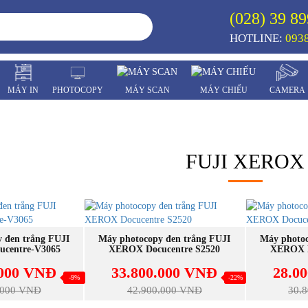
(028) 39 89
HOTLINE:
0938
MÁY IN
PHOTOCOPY
MÁY SCAN
MÁY CHIẾU
CAMERA
FUJI XEROX
A NGAY
MUA NGAY
 đen trắng FUJI
Máy photocopy đen trắng FUJI
Máy photoc
centre-V3065
XEROX Docucentre S2520
XEROX D
.000 VNĐ
33.800.000 VNĐ
28.0
-9%
-22%
.000 VNĐ
42.900.000 VNĐ
30.