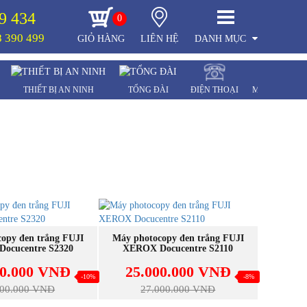
9 434
0
 390 499
GIỎ HÀNG
LIÊN HỆ
DANH MỤC
THIẾT BỊ AN NINH
TỔNG ĐÀI
ĐIỆN THOẠI
MÁY CHẤM 
MUA NGAY
MUA NGAY
opy đen trắng FUJI
Máy photocopy đen trắng FUJI
ocucentre S2320
XEROX Docucentre S2110
00.000 VNĐ
25.000.000 VNĐ
-10%
-8%
800.000 VNĐ
27.000.000 VNĐ