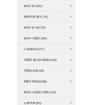
MÁY IN (381)
PHOTOCOPY (78)
MÁY SCAN (76)
MÁY CHIẾU (60)
CAMERA (357)
THIẾT BỊ AN NINH (144)
TỔNG ĐÀI (29)
ĐIỆN THOẠI (68)
MÁY CHẤM CÔNG (19)
LAPTOP (65)