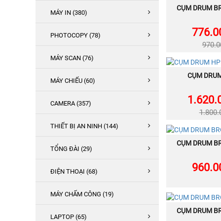
CỤM DRUM B
MU
HÀNG
MÁY IN (380)
776.0
PHOTOCOPY (78)
970.
MÁY SCAN (76)
CÒN
CỤM DRUM
MU
HÀNG
MÁY CHIẾU (60)
1.620.
CAMERA (357)
1.800
THIẾT BỊ AN NINH (144)
CÒN
CỤM DRUM B
MU
HÀNG
TỔNG ĐÀI (29)
960.0
ĐIỆN THOẠI (68)
MÁY CHẤM CÔNG (19)
CÒN
CỤM DRUM B
MU
HÀNG
LAPTOP (65)