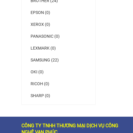
BROTHER (24)
EPSON (0)
XEROX (0)
PANASONIC (0)
LEXMARK (0)
SAMSUNG (22)
OKI (0)
RICOH (0)
SHARP (0)
CÔNG TY TNHH THƯƠNG MẠI DỊCH VỤ CÔNG
NGHỆ VẠN PHÚC