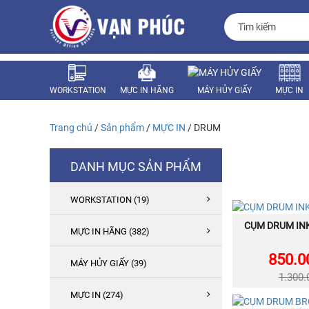
WORKSTATION
MỰC IN HÃNG
MÁY HỦY GIẤY
MỰC IN
MÁY VĂN PHÒNG
LINH KIỆN
Trang chủ
/
Sản phẩm
/
MỰC IN
/ DRUM
DANH MỤC SẢN PHẨM
WORKSTATION (19)
NEW
CỤM DRUM IN
MU
MỰC IN HÃNG (382)
850.0
MÁY HỦY GIẤY (39)
1.300
MỰC IN (274)
CÒN