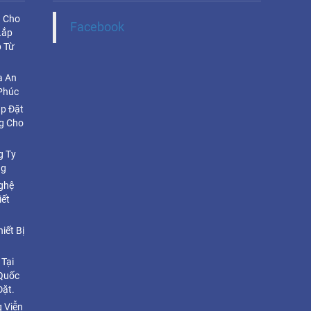
u Cho
Facebook
Lắp
 Từ
a An
Phúc
ắp Đặt
g Cho
g Ty
ng
ghệ
iết
iết Bị
 Tại
 Quốc
Đặt.
 Viễn