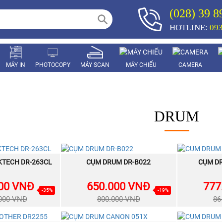
(028) 39 8
HOTLINE:
093
MÁY IN
PHOTOCOPY
MÁY SCAN
MÁY CHIẾU
CAMERA
DRUM
BÁN
NEW
KTECH DR-263CL
A NGAY
CỤM DRUM DR-B022
MUA NGAY
CỤM D
CHẠY
00 VNĐ
650.000 VNĐ
777
-35%
-19%
.000 VNĐ
800.000 VNĐ
86
CÒN
CÒN