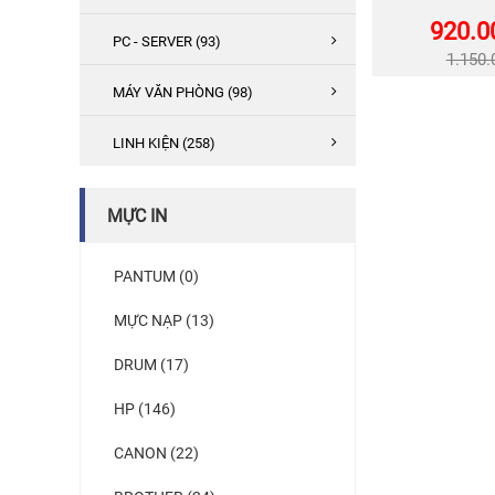
920.0
PC - SERVER (93)
1.150
MÁY VĂN PHÒNG (98)
LINH KIỆN (258)
MỰC IN
PANTUM (0)
MỰC NẠP (13)
DRUM (17)
HP (146)
CANON (22)