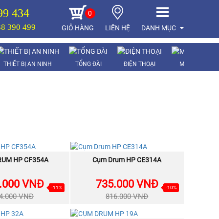
99 434
0
8 390 499
GIỎ HÀNG
LIÊN HỆ
DANH MỤC
THIẾT BỊ AN NINH
TỔNG ĐÀI
ĐIỆN THOẠI
MÁY CHẤM C
BÁN
RUM HP CF354A
MUA NGAY
Cụm Drum HP CE314A
MUA NGAY
CHẠY
.000 VNĐ
735.000 VNĐ
-11%
-10%
4.000 VNĐ
816.000 VNĐ
CÒN