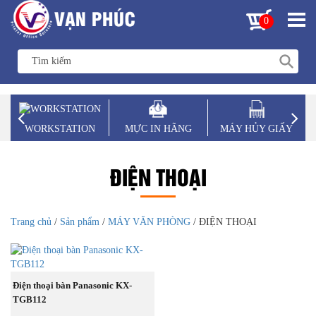
0
WORKSTATION
MỰC IN HÃNG
MÁY HỦY GIẤY
ĐIỆN THOẠI
Trang chủ
/
Sản phẩm
/
MÁY VĂN PHÒNG
/ ĐIỆN THOẠI
MUA NGAY
Điện thoại bàn Panasonic KX-
TGB112