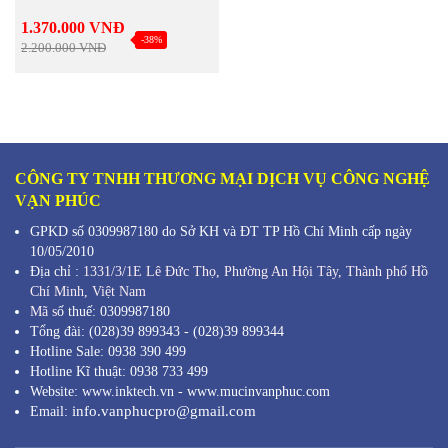
1.370.000 VNĐ
-38%
2.200.000 VNĐ
CÔNG TY TNHH THƯƠNG MẠI DỊCH VỤ CÔNG NGHỆ
VẠN PHÚC
GPKD số 0309987180 do Sở KH và ĐT TP Hồ Chí Minh cấp ngày
10/05/2010
Địa chỉ :
1331/3/1E Lê Đức Thọ, Phường An Hội Tây, Thành phố Hồ
Chí Minh,
Việt Nam
Mã s
ố thuế: 0309987180
Tổng đài: (028)39 899343 - (028)39 899344
Hotline Sale: 0938 390 499
Hotline Kĩ thuật: 0938 733 499
Website: www.inktech.vn - www.mucinvanphuc.com
info.vanphucpro@gmail.com
Email: