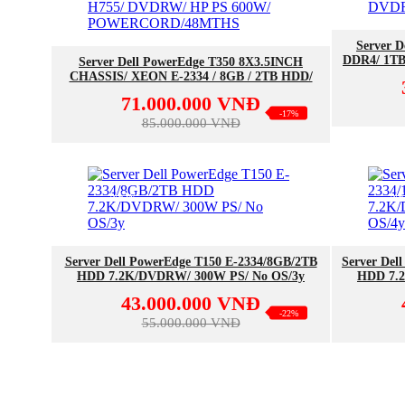
Server D
MUA NGAY
DDR4/ 1T
Server Dell PowerEdge T350 8X3.5INCH
BC572
CHASSIS/ XEON E-2334 / 8GB / 2TB HDD/
IDRAC9/EXPRESS 15G/ PERC H755/
71.000.000 VNĐ
DVDRW/ HP PS 600W/
-17%
POWERCORD/48MTHS
85.000.000 VNĐ
NEW
N
MUA NGAY
Server Dell PowerEdge T150 E-2334/8GB/2TB
Server Del
HDD 7.2K/DVDRW/ 300W PS/ No OS/3y
HDD 7.
43.000.000 VNĐ
-22%
55.000.000 VNĐ