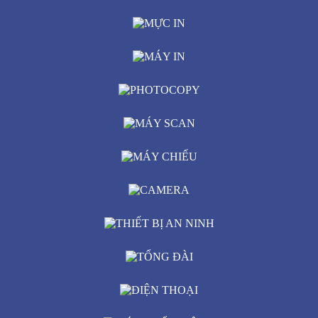
MÁY HỦY GIẤY
MỰC IN
MÁY IN
PHOTOCOPY
MÁY SCAN
MÁY CHIẾU
CAMERA
THIẾT BỊ AN NINH
TỔNG ĐÀI
ĐIỆN THOẠI