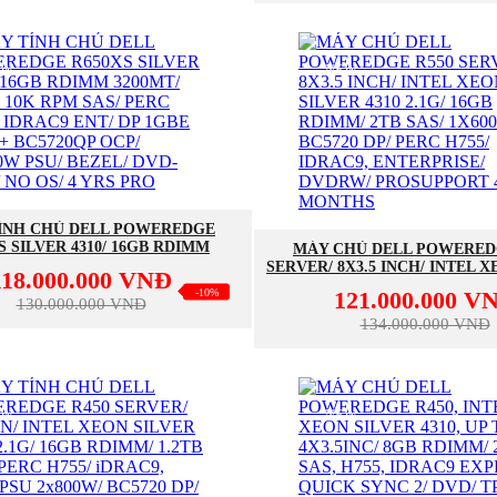
EW
NEW
MUA NGAY
ÍNH CHỦ DELL POWEREDGE
MUA NGAY
S SILVER 4310/ 16GB RDIMM
MÁY CHỦ DELL POWERED
1.2TB 10K RPM SAS/ PERC H755/
SERVER/ 8X3.5 INCH/ INTEL 
118.000.000 VNĐ
ENT/ DP 1GBE LOM + BC5720QP
4310 2.1G/ 16GB RDIMM/ 2TB S
-10%
121.000.000 V
00W PSU/ BEZEL/ DVD-ROM/ NO
BC5720 DP/ PERC H755/ I
130.000.000 VNĐ
OS/ 4 YRS PRO
ENTERPRISE/ DVDRW/ PROS
134.000.000 VNĐ
MONTHS
EW
NEW