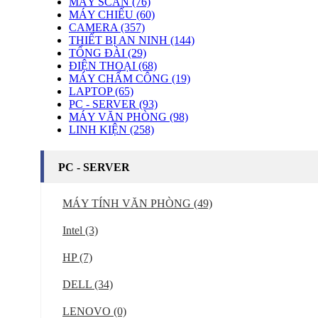
MÁY SCAN (76)
MÁY CHIẾU (60)
CAMERA (357)
THIẾT BỊ AN NINH (144)
TỔNG ĐÀI (29)
ĐIỆN THOẠI (68)
MÁY CHẤM CÔNG (19)
LAPTOP (65)
PC - SERVER (93)
MÁY VĂN PHÒNG (98)
LINH KIỆN (258)
PC - SERVER
MÁY TÍNH VĂN PHÒNG (49)
Intel (3)
HP (7)
DELL (34)
LENOVO (0)