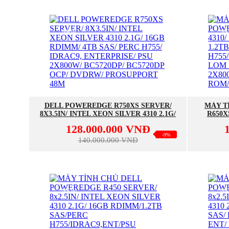
NEW
N
MUA NGAY
DELL POWEREDGE R750XS SERVER/
MÁY T
8X3.5IN/ INTEL XEON SILVER 4310 2.1G/
R650X
16GB RDIMM/ 4TB SAS/ PERC H755/
3200MT/ 
128.000.000 VNĐ
IDRAC9, ENTERPRISE/ PSU 2X800W/
IDRAC9 
-9%
BC5720DP/ BC5720DP OCP/ DVDRW/
OCP/ 2X8
140.000.000 VNĐ
PROSUPPORT 48M
NEW
N