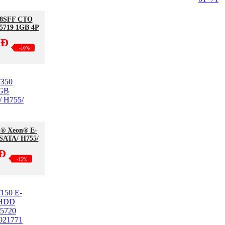
 8SFF CTO
5719 1GB 4P
RL / 800W
NĐ
-10%
el® Xeon® E-
SATA/ H755/
NĐ
-15%