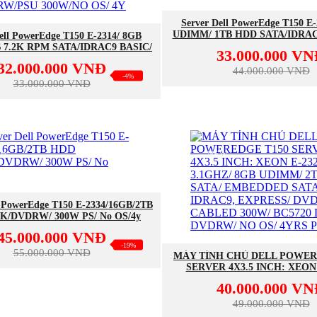
MUA NGAY
Server Dell PowerEdge T150 E
MUA NGAY
UDIMM/ 1TB HDD SATA/IDRA
ell PowerEdge T150 E-2314/ 8GB
5720 DP 1GBE/ DVD/ 300W/7
B 7.2K RPM SATA/IDRAC9 BASIC/
33.000.000 V
0DP 1GBE LOM/ DVDRW/PSU
32.000.000 VNĐ
300W/NO OS/ 4Y
44.000.000 VNĐ
-4%
33.000.000 VNĐ
EW
NEW
MUA NGAY
l PowerEdge T150 E-2334/16GB/2TB
2K/DVDRW/ 300W PS/ No OS/4y
45.000.000 VNĐ
MUA NGAY
-19%
55.000.000 VNĐ
MÁY TÍNH CHỦ DELL POWER
SERVER 4X3.5 INCH: XEON
3.1GHZ/ 8GB UDIMM/ 2TB
40.000.000 V
EMBEDDED SATA/ IDRAC9, 
DVDRW/ CABLED 300W/ BC5
49.000.000 VNĐ
DVDRW/ NO OS/ 4YRS