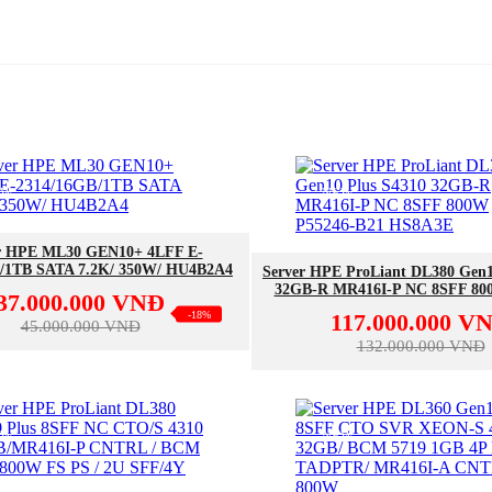
EW
NEW
MUA NGAY
r HPE ML30 GEN10+ 4LFF E-
MUA NGAY
/1TB SATA 7.2K/ 350W/ HU4B2A4
Server HPE ProLiant DL380 Gen1
32GB-R MR416I-P NC 8SFF 80
37.000.000 VNĐ
B21 HS8A3E
-18%
117.000.000 V
45.000.000 VNĐ
132.000.000 VNĐ
EW
NEW