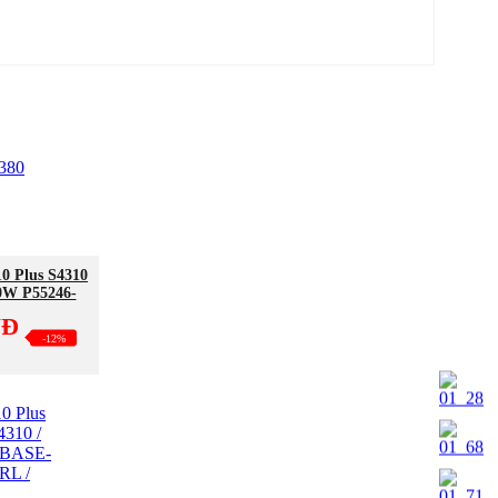
0 Plus S4310
0W P55246-
NĐ
-12%