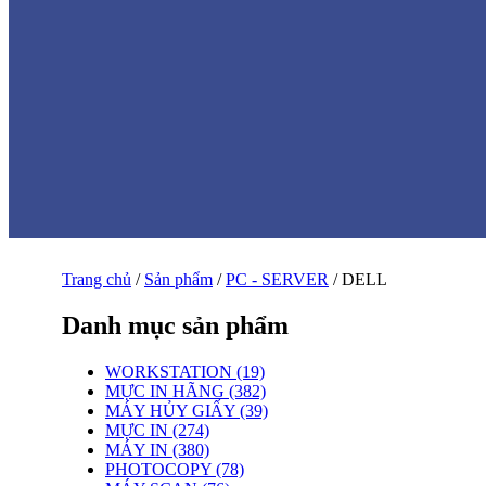
Trang chủ
/
Sản phẩm
/
PC - SERVER
/ DELL
Danh mục sản phẩm
WORKSTATION (19)
MỰC IN HÃNG (382)
MÁY HỦY GIẤY (39)
MỰC IN (274)
MÁY IN (380)
PHOTOCOPY (78)