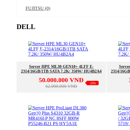
FUJITSU (0)
DELL
NEW
N
MUA NGAY
Server HPE ML30 GEN10+ 4LFF E-
Serve
2314/16GB/1TB SATA 7.2K/ 350W/ HU4B2A4
2314/16GB
50.000.000 VNĐ
-20%
62.000.000 VNĐ
NEW
N