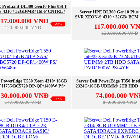
MUA NGAY
E ProLiant DL380 Gen10 Plus 8SFF
MUA NGAY
 4310 / 32GB/MR416I-P CNTRL /
Server HPE DL360 Gen10 Plus
719/ 800W FS PS / 2U SFF/4Y
SVR XEON-S 4310 / 32GB/ BCM 
117.000.000 VNĐ
BASE-TADPTR/ MR416I-A CNT
-10%
117.000.000 V
130.000.000 VNĐ
130.000.000 VNĐ
EW
NEW
MUA NGAY
MUA NGAY
l PowerEdge T550 Xeon 4310/ 16GB
Server Dell PowerEdge T350 Int
/ H755/BC5720 DP-QP/1400W PS/
2324G/16GB UDIMM/ 2TB HDD 
DVDRW/48m
DVD/ 600W PS/ 4YR
130.000.000 VNĐ
74.000.000 V
-12%
147.000.000 VNĐ
87.000.000 VNĐ
EW
NEW