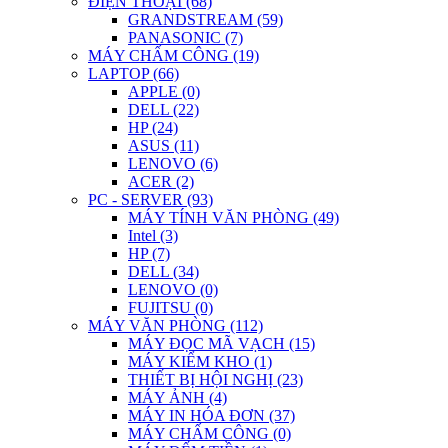
ĐIỆN THOẠI (68)
GRANDSTREAM (59)
PANASONIC (7)
MÁY CHẤM CÔNG (19)
LAPTOP (66)
APPLE (0)
DELL (22)
HP (24)
ASUS (11)
LENOVO (6)
ACER (2)
PC - SERVER (93)
MÁY TÍNH VĂN PHÒNG (49)
Intel (3)
HP (7)
DELL (34)
LENOVO (0)
FUJITSU (0)
MÁY VĂN PHÒNG (112)
MÁY ĐỌC MÃ VẠCH (15)
MÁY KIỂM KHO (1)
THIẾT BỊ HỘI NGHỊ (23)
MÁY ẢNH (4)
MÁY IN HÓA ĐƠN (37)
MÁY CHẤM CÔNG (0)