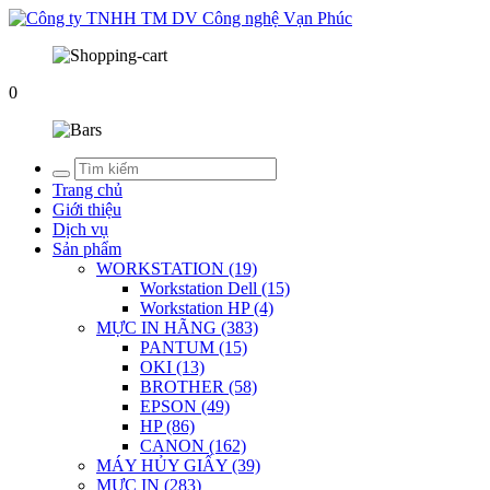
0
Trang chủ
Giới thiệu
Dịch vụ
Sản phẩm
WORKSTATION (19)
Workstation Dell (15)
Workstation HP (4)
MỰC IN HÃNG (383)
PANTUM (15)
OKI (13)
BROTHER (58)
EPSON (49)
HP (86)
CANON (162)
MÁY HỦY GIẤY (39)
MỰC IN (283)