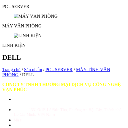
PC - SERVER
MÁY VĂN PHÒNG
LINH KIỆN
DELL
Trang chủ
/
Sản phẩm
/
PC - SERVER
/
MÁY TÍNH VĂN
PHÒNG
/ DELL
CÔNG TY TNHH THƯƠNG MẠI DỊCH VỤ CÔNG NGHỆ
VẠN PHÚC
GPKD số 0309987180 do Sở KH và ĐT TP Hồ Chí Minh cấp ngày
10/05/2010
Địa chỉ :
1331/3/1E Lê Đức Thọ, Phường An Hội Tây, Thành phố
Hồ Chí Minh,
Việt Nam
Mã s
ố thuế: 0309987180
Tổng đài: (028)39 899343 - (028)39 899344