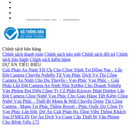
Hotline Sale: 0938 390 499
Hotline Kĩ thuật: 0938 733 499
Website: www.inktech.vn - www.mucinvanphuc.com
info.vanphucpro@gmail.com
Email:
Chính sách bán hàng
Chính sách thanh toán
Chính sách bảo mật
Chính sách đổi trả
Chính
sách bảo hành
Chính sách kiểm hàng
DỰ ÁN TIÊU BIỂU
Giải Pháp An Ninh Tối Ưu Cho Công Trình Tại Đồng Nai – Lắp
Đặt Camera Chuyên Nghiệp Từ Vạn Phúc
Dịch Vụ Thi Công
Camera An Ninh Cho Du Thuyền - Vạn Phúc
Vạn Phúc – Giải
Pháp Lắp Đặt Camera An Ninh Nhà Xưởng Cho Doanh Nghiệp
Văn Phòng Đại Diện Công Ty Cổ Phần Kioway Bình Dương
Lắp
Đặt Camera Công Nghệ Vạn Phúc Cho Giao Hàng Tiết Kiệm
Công
Nghệ Vạn Phúc - Thiết Bị Mạng & Wifi Chuyên Dụng
Thi Công
Camera , Mạng Tại Phúc Thắng Resort - Phúc Quốc Do Công Ty
Vạn Phúc Lắp Đặt.
Dự Án Giải Pháp Hạ Tầng Viễn Thông Khách
Sạn D'MELIN
Dự Án Dịch Vụ Cung Cấp Thiết Bị Văn Phòng
Cho Bệnh Viện 175