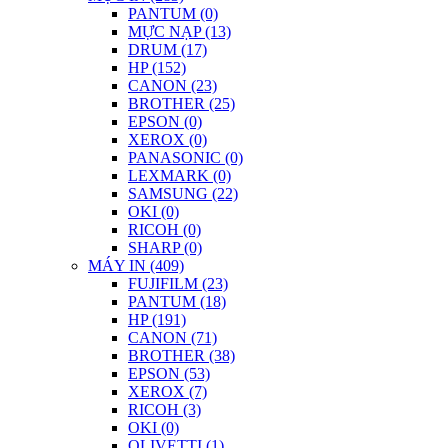
PANTUM (0)
MỰC NẠP (13)
DRUM (17)
HP (152)
CANON (23)
BROTHER (25)
EPSON (0)
XEROX (0)
PANASONIC (0)
LEXMARK (0)
SAMSUNG (22)
OKI (0)
RICOH (0)
SHARP (0)
MÁY IN (409)
FUJIFILM (23)
PANTUM (18)
HP (191)
CANON (71)
BROTHER (38)
EPSON (53)
XEROX (7)
RICOH (3)
OKI (0)
OLIVETTI (1)