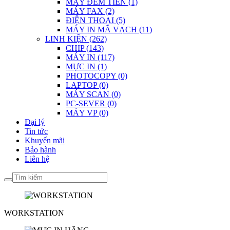
MÁY ĐẾM TIỀN (1)
MÁY FAX (2)
ĐIỆN THOẠI (5)
MÁY IN MÃ VẠCH (11)
LINH KIỆN (262)
CHIP (143)
MÁY IN (117)
MỰC IN (1)
PHOTOCOPY (0)
LAPTOP (0)
MÁY SCAN (0)
PC-SEVER (0)
MÁY VP (0)
Đại lý
Tin tức
Khuyến mãi
Bảo hành
Liên hệ
WORKSTATION