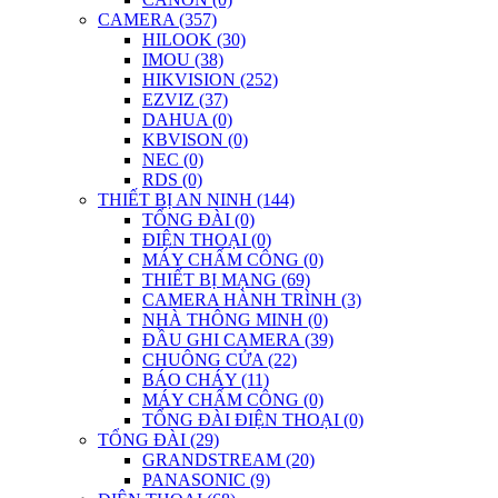
CAMERA (357)
HILOOK (30)
IMOU (38)
HIKVISION (252)
EZVIZ (37)
DAHUA (0)
KBVISON (0)
NEC (0)
RDS (0)
THIẾT BỊ AN NINH (144)
TỔNG ĐÀI (0)
ĐIỆN THOẠI (0)
MÁY CHẤM CÔNG (0)
THIẾT BỊ MẠNG (69)
CAMERA HÀNH TRÌNH (3)
NHÀ THÔNG MINH (0)
ĐẦU GHI CAMERA (39)
CHUÔNG CỬA (22)
BÁO CHÁY (11)
MÁY CHẤM CÔNG (0)
TỔNG ĐÀI ĐIỆN THOẠI (0)
TỔNG ĐÀI (29)
GRANDSTREAM (20)
PANASONIC (9)