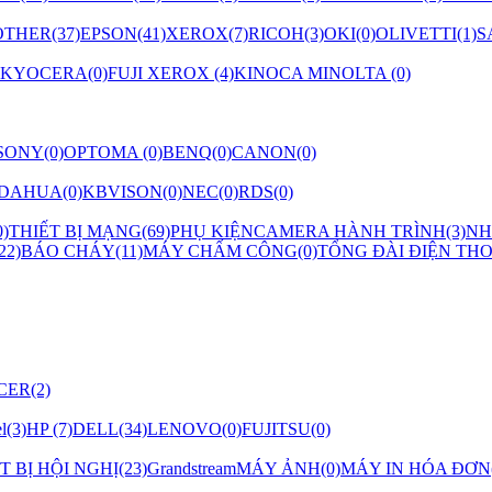
THER(37)
EPSON(41)
XEROX(7)
RICOH(3)
OKI(0)
OLIVETTI(1)
S
KYOCERA(0)
FUJI XEROX (4)
KINOCA MINOLTA (0)
SONY(0)
OPTOMA (0)
BENQ(0)
CANON(0)
DAHUA(0)
KBVISON(0)
NEC(0)
RDS(0)
)
THIẾT BỊ MẠNG(69)
PHỤ KIỆN
CAMERA HÀNH TRÌNH(3)
NH
2)
BÁO CHÁY(11)
MÁY CHẤM CÔNG(0)
TỔNG ĐÀI ĐIỆN THO
CER(2)
el(3)
HP (7)
DELL(34)
LENOVO(0)
FUJITSU(0)
T BỊ HỘI NGHỊ(23)
Grandstream
MÁY ẢNH(0)
MÁY IN HÓA ĐƠN(