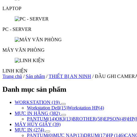
LAPTOP
PC - SERVER
MÁY VĂN PHÒNG
LINH KIỆN
Trang chủ
/
Sản phẩm
/
THIẾT BỊ AN NINH
/ ĐẦU GHI CAMER
Danh mục sản phẩm
WORKSTATION (19)
Workstation Dell(15)
Workstation HP(4)
MỰC IN HÃNG (382)
PANTUM(14)
OKI(13)
BROTHER(58)
EPSON(49)
HP(
MÁY HỦY GIẤY (39)
MỰC IN (274)
PANTUM(0)
MỰC NẠP(13)
DRUM(17)
HP (146)
CANO