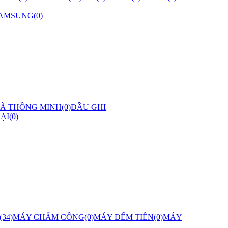
AMSUNG(0)
À THÔNG MINH(0)
ĐẦU GHI
ẠI(0)
34)
MÁY CHẤM CÔNG(0)
MÁY ĐẾM TIỀN(0)
MÁY