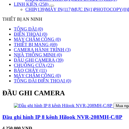
LINH KIỆN (258)
CHIP(139)
MÁY IN(117)
MỰC IN(1)
PHOTOCOPY(0)
THIẾT BỊ AN NINH
TỔNG ĐÀI (0)
ĐIỆN THOẠI (0)
MÁY CHẤM CÔNG (0)
THIẾT BỊ MẠNG (69)
CAMERA HÀNH TRÌNH (3)
NHÀ THÔNG MINH (0)
ĐẦU GHI CAMERA (39)
CHUÔNG CỬA (22)
BÁO CHÁY (11)
MÁY CHẤM CÔNG (0)
TỔNG ĐÀI ĐIỆN THOẠI (0)
ĐẦU GHI CAMERA
Mua ng
Đầu ghi hình IP 8 kênh Hilook NVR-208MH-C/8P
4.250.000 VNĐ