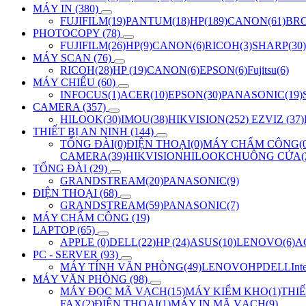
MÁY IN (380)
FUJIFILM(19)
PANTUM(18)
HP(189)
CANON(61)
BRO
PHOTOCOPY (78)
FUJIFILM(26)
HP(9)
CANON(6)
RICOH(3)
SHARP(30)
MÁY SCAN (76)
RICOH(28)
HP (19)
CANON(6)
EPSON(6)
Fujitsu(6)
MÁY CHIẾU (60)
INFOCUS(1)
ACER(10)
EPSON(30)
PANASONIC(19)
CAMERA (357)
HILOOK(30)
IMOU(38)
HIKVISION(252)
EZVIZ (37)
THIẾT BỊ AN NINH (144)
TỔNG ĐÀI(0)
ĐIỆN THOẠI(0)
MÁY CHẤM CÔNG(0
CAMERA(39)
HIKVISION
HILOOK
CHUÔNG CỬA(2
TỔNG ĐÀI (29)
GRANDSTREAM(20)
PANASONIC(9)
ĐIỆN THOẠI (68)
GRANDSTREAM(59)
PANASONIC(7)
MÁY CHẤM CÔNG (19)
LAPTOP (65)
APPLE (0)
DELL(22)
HP (24)
ASUS(10)
LENOVO(6)
A
PC - SERVER (93)
MÁY TÍNH VĂN PHÒNG(49)
LENOVO
HP
DELL
Int
MÁY VĂN PHÒNG (98)
MÁY ĐỌC MÃ VẠCH(15)
MÁY KIỂM KHO(1)
THIẾ
FAX(2)
ĐIỆN THOẠI(1)
MÁY IN MÃ VẠCH(9)