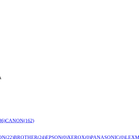
A
86)
CANON(162)
N(22)
BROTHER(24)
EPSON(0)
XEROX(0)
PANASONIC(0)
LEXM