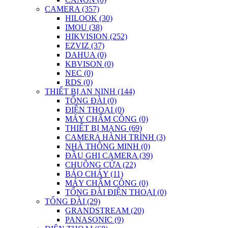
CAMERA (357)
HILOOK (30)
IMOU (38)
HIKVISION (252)
EZVIZ (37)
DAHUA (0)
KBVISON (0)
NEC (0)
RDS (0)
THIẾT BỊ AN NINH (144)
TỔNG ĐÀI (0)
ĐIỆN THOẠI (0)
MÁY CHẤM CÔNG (0)
THIẾT BỊ MẠNG (69)
CAMERA HÀNH TRÌNH (3)
NHÀ THÔNG MINH (0)
ĐẦU GHI CAMERA (39)
CHUÔNG CỬA (22)
BÁO CHÁY (11)
MÁY CHẤM CÔNG (0)
TỔNG ĐÀI ĐIỆN THOẠI (0)
TỔNG ĐÀI (29)
GRANDSTREAM (20)
PANASONIC (9)