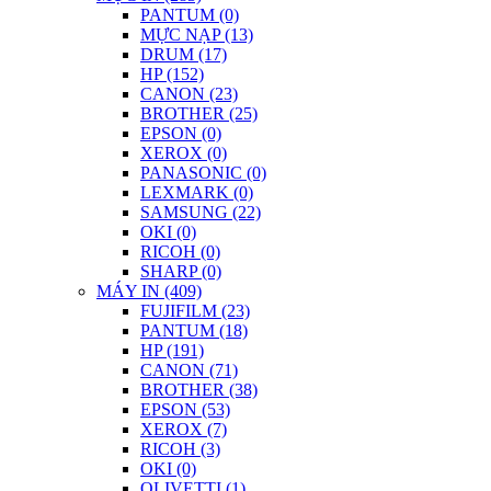
PANTUM (0)
MỰC NẠP (13)
DRUM (17)
HP (152)
CANON (23)
BROTHER (25)
EPSON (0)
XEROX (0)
PANASONIC (0)
LEXMARK (0)
SAMSUNG (22)
OKI (0)
RICOH (0)
SHARP (0)
MÁY IN (409)
FUJIFILM (23)
PANTUM (18)
HP (191)
CANON (71)
BROTHER (38)
EPSON (53)
XEROX (7)
RICOH (3)
OKI (0)
OLIVETTI (1)