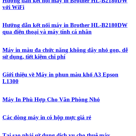
Hướng dẫn kết nối máy in Brother HL-B2180DW
với WiFi
Hướng dẫn kết nối máy in Brother HL-B2180DW
qua điện thoại và máy tính cá nhân
Máy in màu đa chức năng không dây nhỏ gọn, dễ
sử dụng, tiết kiệm chi phí
Giới thiệu về Máy in phun màu khổ A3 Epson
L1300
Máy In Phù Hợp Cho Văn Phòng Nhỏ
Các dòng máy in có hộp mực giá rẻ
Tại sao phải sử dụng dịch vụ cho thuê máy