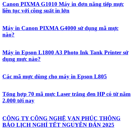
Canon PIXMA G1010 Máy in đơn năng tiếp mực
liên tục với công suất in lớn
Máy in Canon PIXMA G4000 sử dụng mã mực
nào?
Máy in Epson L1800 A3 Photo Ink Tank Printer sử
dụng mực nào?
Các mã mực dùng cho máy in Epson L805
Tổng hợp 70 mã mực Laser trắng đen HP có từ năm
2,000 tới nay
CÔNG TY CÔNG NGHỆ VẠN PHÚC THÔNG
BÁO LỊCH NGHỈ TẾT NGUYÊN ĐÁN 2025