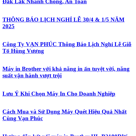
Đắk Lắk Nhanh Chóng, An Toàn
THÔNG BÁO LỊCH NGHỈ LỄ 30/4 & 1/5 NĂM
2025
Công Ty VẠN PHÚC Thông Báo Lịch Nghỉ Lễ Giỗ
Tổ Hùng Vương
Máy in Brother với khả năng in ấn tuyệt vời, năng
suất vận hành vượt trội
Lưu Ý Khi Chọn Máy In Cho Doanh Nghiệp
Cách Mua và Sử Dụng Máy Quét Hiệu Quả Nhất
Cùng Vạn Phúc