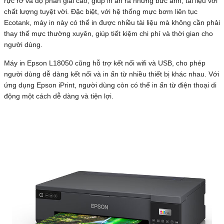
rực rỡ và độ phân giải cao, giúp in ấn ra những bức ảnh, tài liệu với
chất lượng tuyệt vời. Đặc biệt, với hệ thống mực bơm liên tục
Ecotank, máy in này có thể in được nhiều tài liệu mà không cần phải
thay thế mực thường xuyên, giúp tiết kiệm chi phí và thời gian cho
người dùng.
Máy in Epson L18050 cũng hỗ trợ kết nối wifi và USB, cho phép
người dùng dễ dàng kết nối và in ấn từ nhiều thiết bị khác nhau. Với
ứng dụng Epson iPrint, người dùng còn có thể in ấn từ điện thoại di
động một cách dễ dàng và tiện lợi.