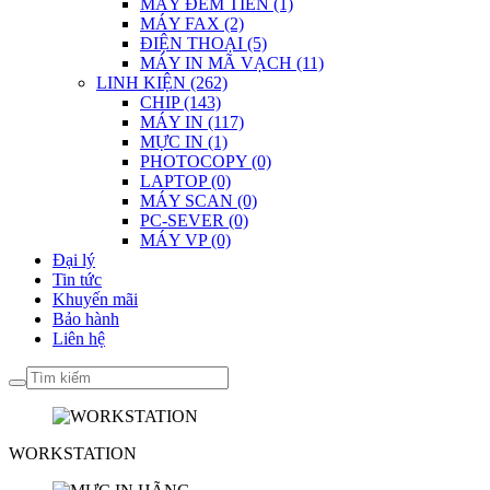
MÁY ĐẾM TIỀN (1)
MÁY FAX (2)
ĐIỆN THOẠI (5)
MÁY IN MÃ VẠCH (11)
LINH KIỆN (262)
CHIP (143)
MÁY IN (117)
MỰC IN (1)
PHOTOCOPY (0)
LAPTOP (0)
MÁY SCAN (0)
PC-SEVER (0)
MÁY VP (0)
Đại lý
Tin tức
Khuyến mãi
Bảo hành
Liên hệ
WORKSTATION