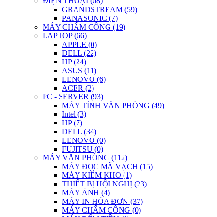
ĐIỆN THOẠI (68)
GRANDSTREAM (59)
PANASONIC (7)
MÁY CHẤM CÔNG (19)
LAPTOP (66)
APPLE (0)
DELL (22)
HP (24)
ASUS (11)
LENOVO (6)
ACER (2)
PC - SERVER (93)
MÁY TÍNH VĂN PHÒNG (49)
Intel (3)
HP (7)
DELL (34)
LENOVO (0)
FUJITSU (0)
MÁY VĂN PHÒNG (112)
MÁY ĐỌC MÃ VẠCH (15)
MÁY KIỂM KHO (1)
THIẾT BỊ HỘI NGHỊ (23)
MÁY ẢNH (4)
MÁY IN HÓA ĐƠN (37)
MÁY CHẤM CÔNG (0)