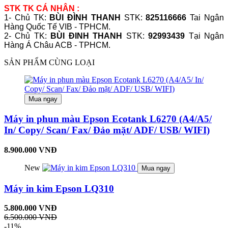
STK TK CÁ NHÂN :
1- Chủ TK:
BÙI ĐÌNH THANH
STK:
825116666
Tai Ngân
Hàng Quốc Tế VIB - TPHCM.
2- Chủ TK:
BÙI ĐINH THANH
STK:
92993439
Tại Ngân
Hàng Á Châu ACB - TPHCM.
SẢN PHẨM CÙNG LOẠI
Mua ngay
Máy in phun màu Epson Ecotank L6270 (A4/A5/
In/ Copy/ Scan/ Fax/ Đảo mặt/ ADF/ USB/ WIFI)
8.900.000 VNĐ
New
Mua ngay
Máy in kim Epson LQ310
5.800.000 VNĐ
6.500.000 VNĐ
-11%