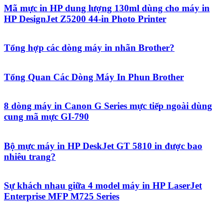
Mã mực in HP dung lượng 130ml dùng cho máy in
HP DesignJet Z5200 44-in Photo Printer
Tổng hợp các dòng máy in nhãn Brother?
Tổng Quan Các Dòng Máy In Phun Brother
8 dòng máy in Canon G Series mực tiếp ngoài dùng
cung mã mực GI-790
Bộ mực máy in HP DeskJet GT 5810 in được bao
nhiêu trang?
Sự khách nhau giữa 4 model máy in HP LaserJet
Enterprise MFP M725 Series