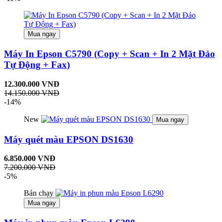
Mua ngay
Máy In Epson C5790 (Copy + Scan + In 2 Mặt Đảo
Tự Động + Fax)
12.300.000 VNĐ
14.150.000 VNĐ
-14%
New
Mua ngay
Máy quét màu EPSON DS1630
6.850.000 VNĐ
7.200.000 VNĐ
-5%
Bán chạy
Mua ngay