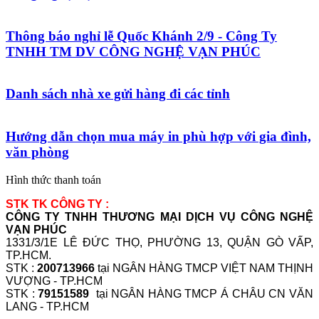
Thông báo nghỉ lễ Quốc Khánh 2/9 - Công Ty
TNHH TM DV CÔNG NGHỆ VẠN PHÚC
Danh sách nhà xe gửi hàng đi các tỉnh
Hướng dẫn chọn mua máy in phù hợp với gia đình,
văn phòng
Hình thức thanh toán
STK TK CÔNG TY :
CÔNG TY TNHH THƯƠNG MẠI DỊCH VỤ CÔNG NGHỆ
VẠN PHÚC
1331/3/1E LÊ ĐỨC THỌ, PHƯỜNG 13, QUẬN GÒ VẤP,
TP.HCM.
STK :
200713966
tại NGÂN HÀNG TMCP VIỆT NAM THỊNH
VƯỢNG - TP.HCM
STK :
79151589
tại NGÂN HÀNG TMCP Á CHÂU CN VĂN
LANG - TP.HCM