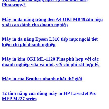
Photocopy?
Máy in đa năng trắng đen A4 OKI MB492dn hiệu
xuất cao dành cho doanh nghiệp
Máy in đa năng Epson L310 tiếp mực ngoài tiết
kiệm chi phí doanh nghiệp
Máy in kim OKI ML-1120 Plus phù hơp với các
doanh nghiệp vừa và nhỏ, với chi phí rất hợp lý.
Máy in của Brother nhanh nhất thế giới
12 tính năng của dòng máy in HP LaserJet Pro
MFP M227 series