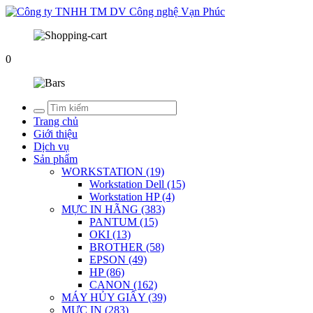
0
Trang chủ
Giới thiệu
Dịch vụ
Sản phẩm
WORKSTATION (19)
Workstation Dell (15)
Workstation HP (4)
MỰC IN HÃNG (383)
PANTUM (15)
OKI (13)
BROTHER (58)
EPSON (49)
HP (86)
CANON (162)
MÁY HỦY GIẤY (39)
MỰC IN (283)